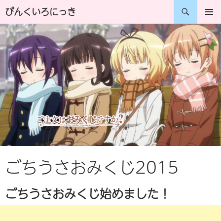
コ
検
ぴんくいろにっき
ン
索
メインメ
ニュー
テ
ン
ツ
へ
ス
キ
ッ
プ
ごちうさおみくじ2015
ごちうさおみくじ始めました！