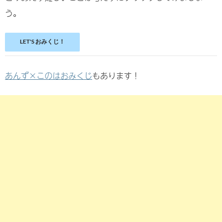
う。
LET'S おみくじ！
あんず×このはおみくじ
もあります！