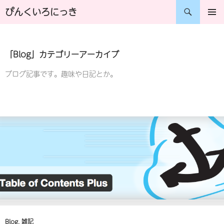
コ
検
ぴんくいろにっき
ン
索
メインメ
ニュー
テ
「Blog」カテゴリーアーカイブ
ン
ツ
ブログ記事です。趣味や日記とか。
へ
ス
キ
ッ
プ
Blog
,
雑記