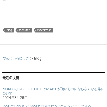
み
込
み
中…
blog
featured
WordPress
ぴんくいろにっき
>
Blog
最近の投稿
NURO の NSD-G1000T でMAP-Eが使いものにならなくなる件に
ついて
2024年3月28日
WSL2で dbus と WSLg が使えなかったのをどうにかする