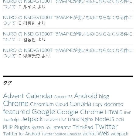
NURO の NSD-G1000T でMAP-Eが使いものにならなくなる件に
ついて
に
ルイス
より
NURO の NSD-G1000T でMAP-Eが使いものにならなくなる件に
ついて
に
김동민
より
NURO の NSD-G1000T でMAP-Eが使いものにならなくなる件に
ついて
に
김동민
より
NURO の NSD-G1000T でMAP-Eが使いものにならなくなる件に
ついて
に
鬼澤光史
より
タグ
Advent Calendar
Android
blog
Amazon S3
Chrome
ConoHa
Chromium
docomo
Cloud
Copy
Google
featured
Google Chrome
HTML5
IPoE
Jetpack
NodeJS
Nginx
Linux
Laravel
JavaScript
LINE
OCN
Twitter
PHP
Plugins
ThinkPad
Ryzen
SSL
steamvr
Web
vrchat
Twitter for Android
webpack
Twitter Source Checker