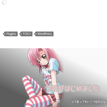
読
み
込
み
中…
Plugins
TOC+
WordPress