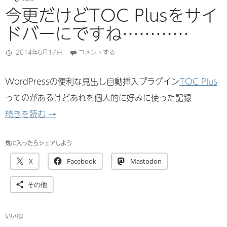
今更だけどTOC Plusをサイ
ドバーにですね…………
2014年6月17日
コメントする
WordPressの便利な見出し自動挿入プラグイン
TOC Plus
ってのがあるけどあれを個人的に好みに使った記録
今更だけどTOC Plusをサイドバーにですね……
続きを読む
→
気に入ったらシェアしよう
X
Facebook
Mastodon
その他
いいね: