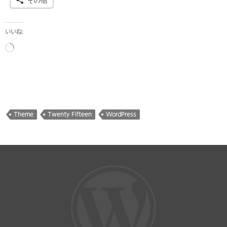
その他
いいね:
読
み
込
み
中…
Theme
Twenty Fifteen
WordPress