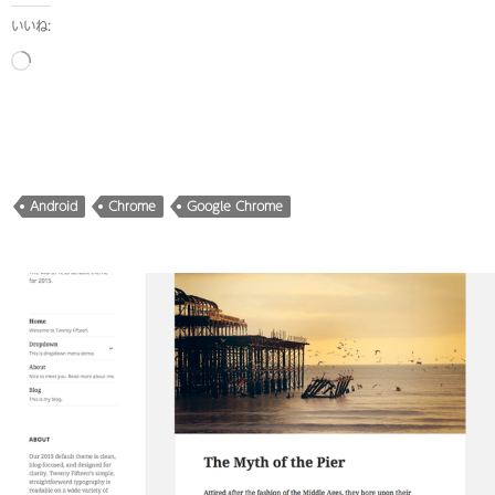
いいね:
読
み
込
み
中…
Android
Chrome
Google Chrome