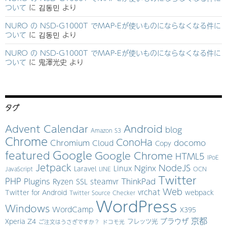
ついて
に
김동민
より
NURO の NSD-G1000T でMAP-Eが使いものにならなくなる件に
ついて
に
김동민
より
NURO の NSD-G1000T でMAP-Eが使いものにならなくなる件に
ついて
に
鬼澤光史
より
タグ
Advent Calendar
Android
blog
Amazon S3
Chrome
ConoHa
Chromium
docomo
Cloud
Copy
Google
featured
Google Chrome
HTML5
IPoE
Jetpack
NodeJS
Nginx
Linux
Laravel
JavaScript
LINE
OCN
Twitter
PHP
Plugins
ThinkPad
Ryzen
SSL
steamvr
Web
vrchat
Twitter for Android
webpack
Twitter Source Checker
WordPress
Windows
WordCamp
X395
京都
ブラウザ
Xperia Z4
フレッツ光
ご注文はうさぎですか？
ドコモ光