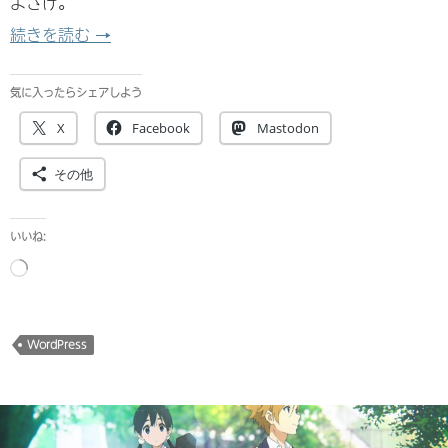
よさげ。
WordPressプロフェッショナル養成読本を立ち
続きを読む
→
気に入ったらシェアしよう
X
Facebook
Mastodon
その他
いいね:
読
み
込
み
WordPress
中…