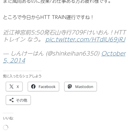
まだ風雨あるのに授業/お仕事ある方お疲れ様です。
ところで今日からHTT TRAIN運行ですね！
近江神宮前5:50発石山寺行709Fけいおん！HTT
トレイン なう。
pic.twitter.com/HTdIU69jRJ
— しんけーはん (@shinkeihan6350)
October
5, 2014
気に入ったらシェアしよう
X
Facebook
Mastodon
その他
いいね:
読