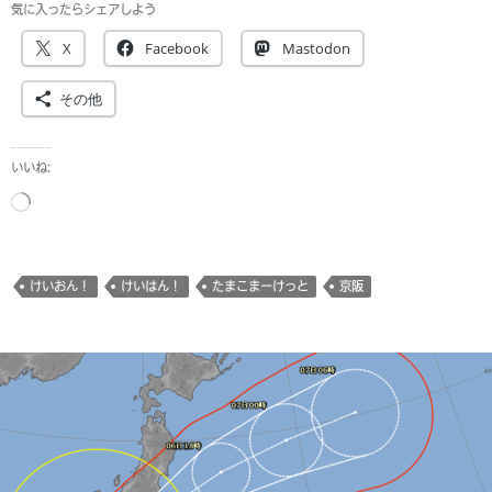
気に入ったらシェアしよう
X
Facebook
Mastodon
その他
いいね:
読
み
込
み
けいおん！
けいはん！
たまこまーけっと
京阪
中…