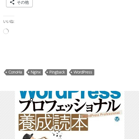
その他
いいね:
読
み
込
み
中…
ConoHa
Nginx
Pingback
WordPress