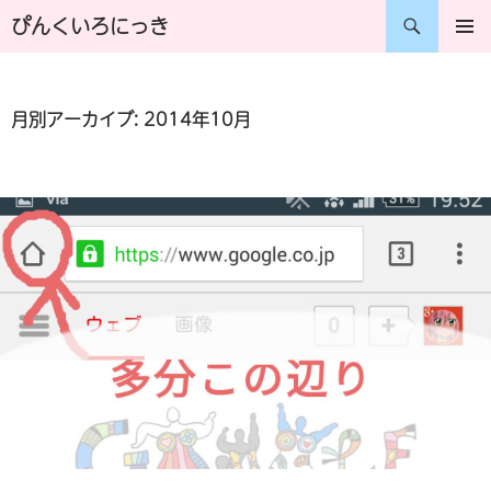
コ
検
ぴんくいろにっき
ン
索
メインメ
ニュー
テ
月別アーカイブ: 2014年10月
ン
ツ
へ
ス
キ
ッ
プ