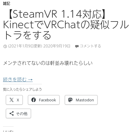
雑記
【SteamVR 1.14対応】
KinectでVRChatの疑似フル
トラをする
(2021年1月9日更新)
2020年9月19日
コメントする
メンテされてないのは軒並み壊れたらしい
【SteamVR 1.14対応】 KinectでVRChat
続きを読む
→
気に入ったらシェアしよう
X
Facebook
Mastodon
その他
いいね: