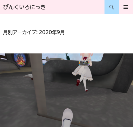
コ
検
ぴんくいろにっき
ン
索
メインメ
ニュー
テ
月別アーカイブ: 2020年9月
ン
ツ
へ
ス
キ
ッ
プ