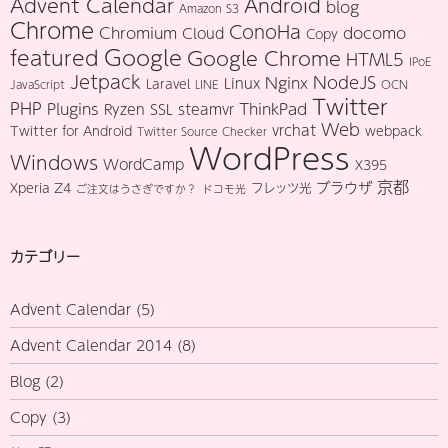
Advent Calendar
Android
blog
Amazon S3
Chrome
ConoHa
Chromium
docomo
Cloud
Copy
Google
featured
Google Chrome
HTML5
IPoE
Jetpack
NodeJS
Nginx
Linux
Laravel
JavaScript
LINE
OCN
Twitter
PHP
Plugins
ThinkPad
Ryzen
SSL
steamvr
Web
vrchat
Twitter for Android
webpack
Twitter Source Checker
WordPress
Windows
WordCamp
X395
京都
ブラウザ
Xperia Z4
フレッツ光
ご注文はうさぎですか？
ドコモ光
カテゴリー
Advent Calendar
(5)
Advent Calendar 2014
(8)
Blog
(2)
Copy
(3)