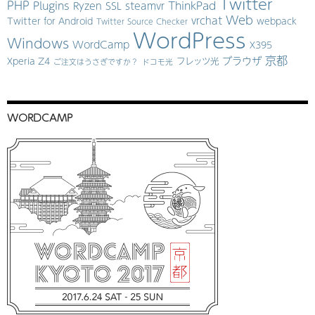
Twitter
PHP
Plugins
ThinkPad
Ryzen
SSL
steamvr
Web
vrchat
Twitter for Android
webpack
Twitter Source Checker
WordPress
Windows
WordCamp
X395
京都
ブラウザ
Xperia Z4
フレッツ光
ご注文はうさぎですか？
ドコモ光
WORDCAMP