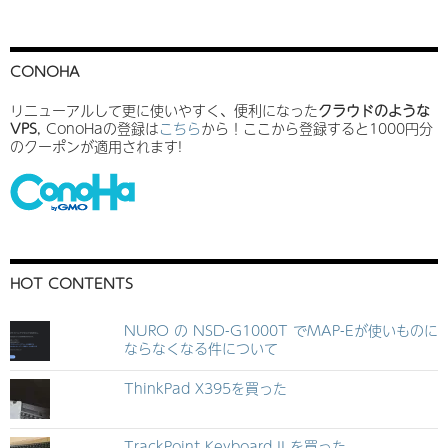
CONOHA
リニューアルして更に使いやすく、便利になった
クラウドのような
VPS
, ConoHaの登録は
こちら
から！ここから登録すると1000円分
のクーポンが適用されます!
HOT CONTENTS
NURO の NSD-G1000T でMAP-Eが使いものに
ならなくなる件について
ThinkPad X395を買った
TrackPoint Keyboard II を買った