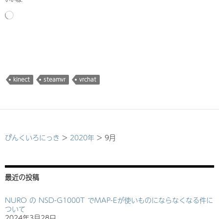
読
み
込
み
中…
kinect
steamvr
vrchat
ぴんくいろにっき
>
2020年
>
9月
最近の投稿
NURO の NSD-G1000T でMAP-Eが使いものにならなくなる件に
ついて
2024年3月28日