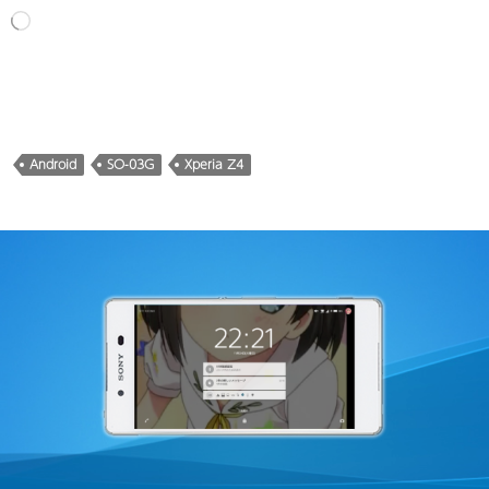
読
み
込
み
中…
Android
SO-03G
Xperia Z4