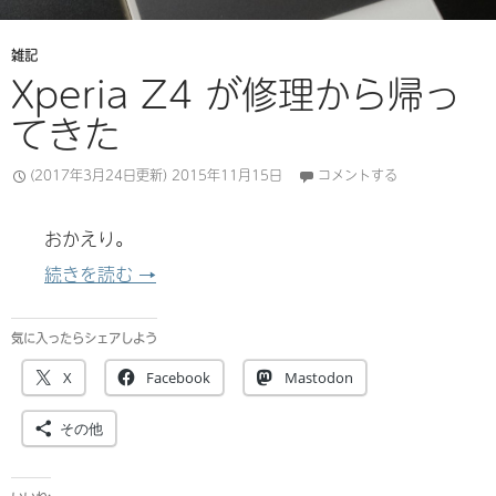
雑記
Xperia Z4 が修理から帰っ
てきた
(2017年3月24日更新)
2015年11月15日
コメントする
おかえり。
Xperia Z4 が修理から帰ってきた
続きを読む
→
気に入ったらシェアしよう
X
Facebook
Mastodon
その他