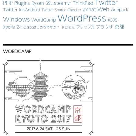
Twitter
PHP
Plugins
ThinkPad
Ryzen
SSL
steamvr
Web
vrchat
Twitter for Android
webpack
Twitter Source Checker
WordPress
Windows
WordCamp
X395
京都
ブラウザ
Xperia Z4
フレッツ光
ご注文はうさぎですか？
ドコモ光
WORDCAMP