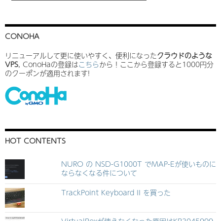
CONOHA
リニューアルして更に使いやすく、便利になった
クラウドのような
VPS
, ConoHaの登録は
こちら
から！ここから登録すると1000円分
のクーポンが適用されます!
HOT CONTENTS
NURO の NSD-G1000T でMAP-Eが使いものに
ならなくなる件について
TrackPoint Keyboard II を買った