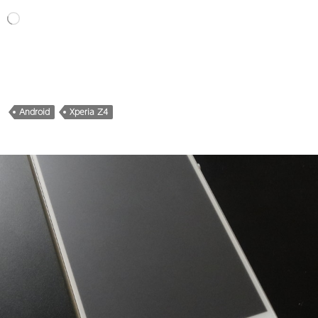
読
み
込
み
中…
Android
Xperia Z4