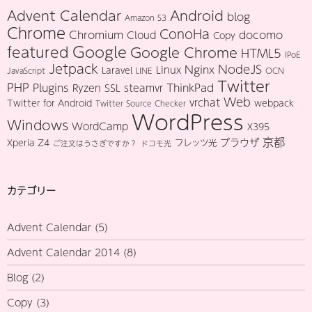
Advent Calendar
Android
blog
Amazon S3
Chrome
ConoHa
Chromium
docomo
Cloud
Copy
Google
featured
Google Chrome
HTML5
IPoE
Jetpack
NodeJS
Nginx
Linux
Laravel
JavaScript
LINE
OCN
Twitter
PHP
Plugins
ThinkPad
Ryzen
SSL
steamvr
Web
vrchat
Twitter for Android
webpack
Twitter Source Checker
WordPress
Windows
WordCamp
X395
京都
ブラウザ
Xperia Z4
フレッツ光
ご注文はうさぎですか？
ドコモ光
カテゴリー
Advent Calendar
(5)
Advent Calendar 2014
(8)
Blog
(2)
Copy
(3)