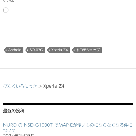
いいね:
読
み
込
み
中…
Android
SO-03G
Xperia Z4
ドコモショップ
ぴんくいろにっき
>
Xperia Z4
最近の投稿
NURO の NSD-G1000T でMAP-Eが使いものにならなくなる件に
ついて
2024年3月28日