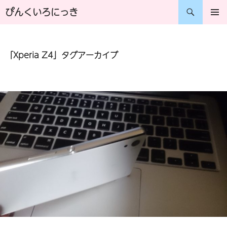
コ
検
ぴんくいろにっき
ン
索
メインメ
ニュー
テ
「Xperia Z4」タグアーカイブ
ン
ツ
へ
ス
キ
ッ
プ