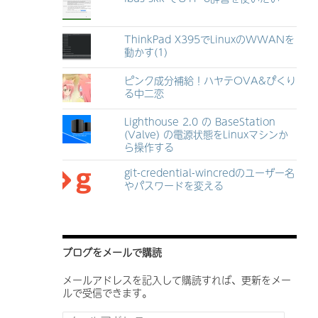
ThinkPad X395でLinuxのWWANを
動かす(1)
ピンク成分補給！ハヤテOVA&ぴくり
る中二恋
Lighthouse 2.0 の BaseStation
(Valve) の電源状態をLinuxマシンか
ら操作する
git-credential-wincredのユーザー名
やパスワードを変える
ブログをメールで購読
メールアドレスを記入して購読すれば、更新をメー
ルで受信できます。
メ