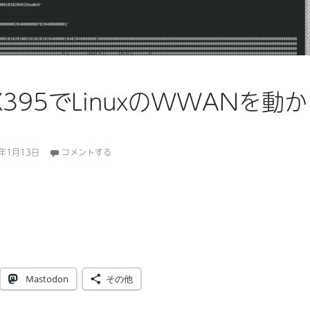
d X395でLinuxのWWANを動か
0年1月13日
コメントする
 X395でLinuxのWWANを動かす(1)
Mastodon
その他