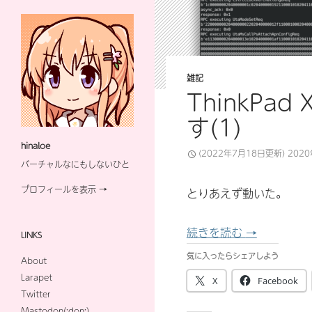
雑記
ThinkPa
す(1)
hinaloe
(2022年7月18日更新)
202
バーチャルなにもしないひと
プロフィールを表示 →
とりあえず動いた。
ThinkPad
続きを読む
→
LINKS
気に入ったらシェアしよう
About
Larapet
X
Facebook
Twitter
Mastodon(:don:)