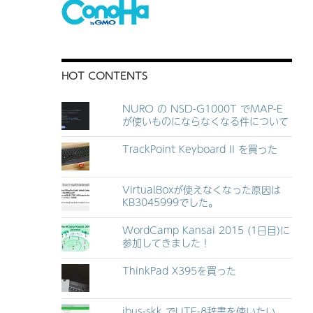
HOT CONTENTS
NURO の NSD-G1000T でMAP-E
が使いものにならなくなる件について
TrackPoint Keyboard II を買った
VirtualBoxが使えなくなった原因は
KB3045999でした。
WordCamp Kansai 2015 (1日目)に
参加してきました！
ThinkPad X395を買った
ibus-skk でUTF-8辞書を使いたい