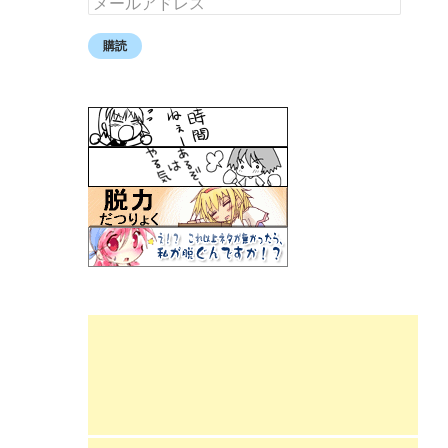
ー
ル
購読
ア
ド
レ
ス