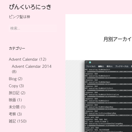
検
ぴんくいろにっき
索
ピンク髪は神
コ
ン
検
索:
テ
月別アーカイブ
ン
カテゴリー
ツ
Advent Calendar
(12)
へ
Advent Calendar 2014
(8)
ス
Blog
(2)
キ
Copy
(3)
旅日記
(2)
ッ
映画
(1)
プ
未分類
(1)
考察
(3)
雑記
(150)