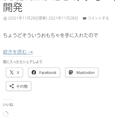
開発
(2021年11月28日更新)
2021年11月28日
コメントする
ちょうどそういうおもちゃを手に入れたので
AArch64 マシンから JetBrains IDE のリモー
続きを読む
→
気に入ったらシェアしよう
X
Facebook
Mastodon
その他
いいね:
読
み
込