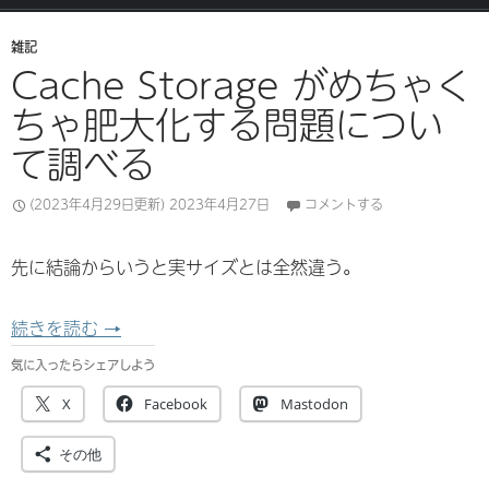
雑記
Cache Storage がめちゃく
ちゃ肥大化する問題につい
て調べる
(2023年4月29日更新)
2023年4月27日
コメントする
先に結論からいうと実サイズとは全然違う。
Cache Storage がめちゃくちゃ肥大化する
続きを読む
→
気に入ったらシェアしよう
X
Facebook
Mastodon
その他