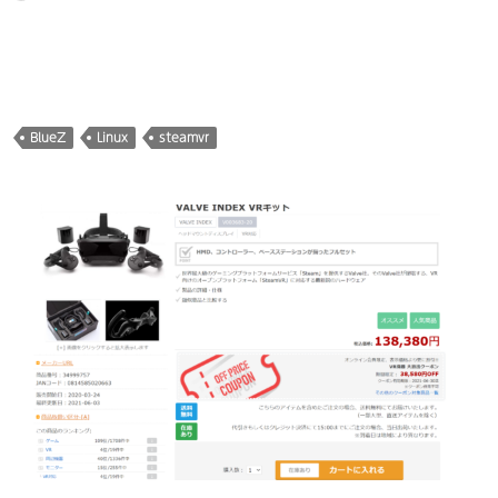
み
込
み
中…
BlueZ
Linux
steamvr