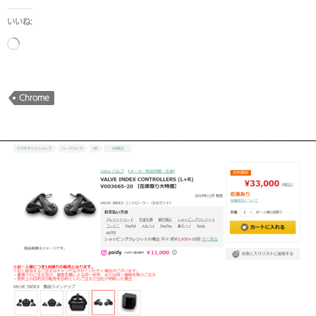
いいね:
読
み
込
み
Chrome
中…