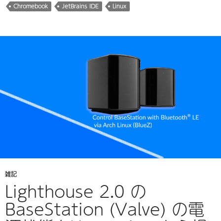
み
Chromebook
JetBrains IDE
Linux
中…
雑記
Lighthouse 2.0 の
BaseStation (Valve) の電