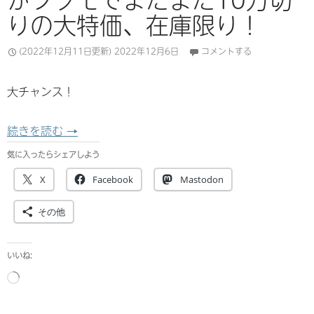
りの大特価、在庫限り！
(2022年12月11日更新)
2022年12月6日
コメントする
大チャンス！
【セット通販在庫終了】Valve Index のフ
続きを読む
→
気に入ったらシェアしよう
X
Facebook
Mastodon
その他
いいね:
読
み
込