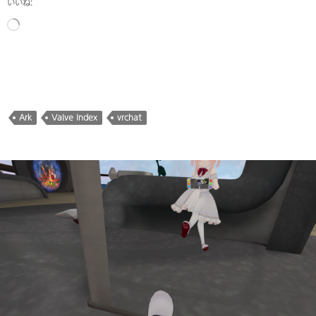
いいね:
読
み
込
み
中…
Ark
Valve Index
vrchat