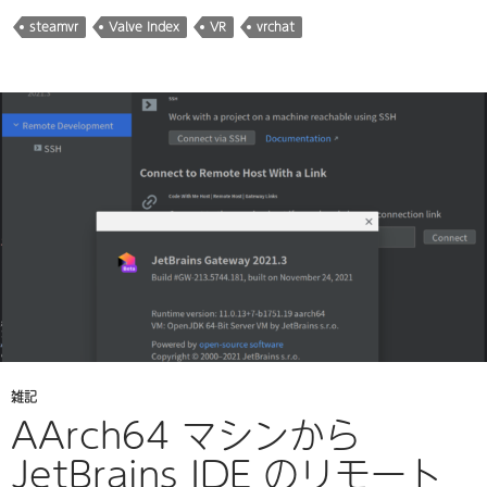
み
steamvr
Valve Index
VR
vrchat
中…
雑記
AArch64 マシンから
JetBrains IDE のリモート