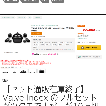
steamvr
valve inde
VR
vrchat
中…
雑記
【セット通販在庫終了】
Valve Index のフルセット
がツクモでまだまだ10万切