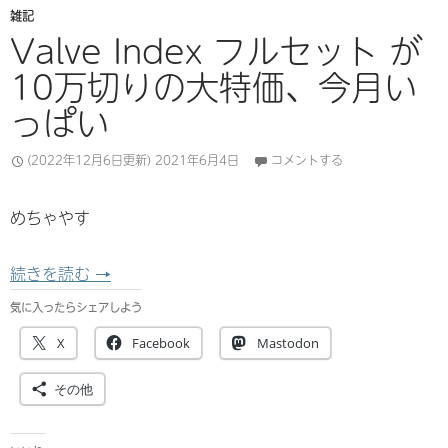
雑記
Valve Index フルセット が
10万切りの大特価、今月い
っぱい
(2022年12月6日更新)
2021年6月4日
コメントする
めちゃやす
Valve Index フルセット が10万切りの大特
続きを読む
→
気に入ったらシェアしよう
X
Facebook
Mastodon
その他