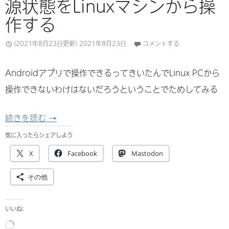
源状態をLinuxマシンから操
作する
(2021年8月23日更新)
2021年8月23日
コメントする
Androidアプリで操作できるってきいたんでLinux PCから
操作できないわけはないだろうということでためしてみる
Lighthouse 2.0 の BaseStation (Valv
続きを読む
→
気に入ったらシェアしよう
X
Facebook
Mastodon
その他
いいね:
読