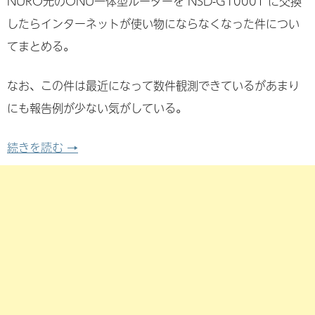
NURO光のONU一体型ルーターを NSD-G1000T に交換
したらインターネットが使い物にならなくなった件につい
てまとめる。
なお、この件は最近になって数件観測できているがあまり
にも報告例が少ない気がしている。
NURO の NSD-G1000T でMAP-Eが使い
続きを読む
→