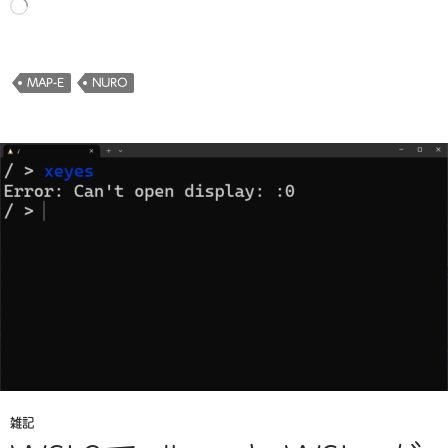
読
み
込
み
MAP-E
NURO
中…
雑記