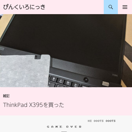
コ
検
ぴんくいろにっき
ン
索
メインメ
ニュー
テ
ン
ツ
へ
ス
キ
ッ
プ
雑記
ThinkPad X395を買った