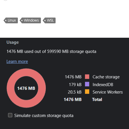
み
込
み
Linux
Windows
WSL
中…