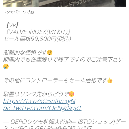
ツクモパソコン本店
【VR】
『VALVE INDEX(VR KIT)』
セール価格99,800円(税込)
衝撃的な価格です
期間内でも在庫限りで終了ですのでご注意下さい
その他にコントローラーもセール価格です
取置はリンク先からどうぞ
https://t.co/xO5nfhn3gN
pic.twitter.com/OENgrlayRT
— DEPOツクモ札幌大谷地店 |BTOショップ|ゲー
ミングPC G-GEAR|自作PC組立代行