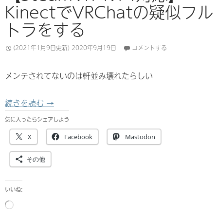
KinectでVRChatの疑似フル
トラをする
(2021年1月9日更新)
2020年9月19日
コメントする
メンテされてないのは軒並み壊れたらしい
【SteamVR 1.14対応】 KinectでVRChat
続きを読む
→
気に入ったらシェアしよう
X
Facebook
Mastodon
その他
いいね:
読
み