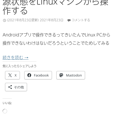
源状態をLinuxマシンから操
作する
(2021年8月23日更新)
2021年8月23日
コメントする
Androidアプリで操作できるってきいたんでLinux PCから
操作できないわけはないだろうということでためしてみる
Lighthouse 2.0 の BaseStation (Valv
続きを読む
→
気に入ったらシェアしよう
X
Facebook
Mastodon
その他
いいね:
読