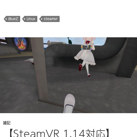
み
込
み
BlueZ
Linux
steamvr
中…
雑記
【SteamVR 1.14対応】