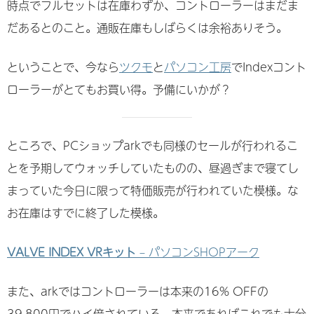
時点でフルセットは在庫わずか、コントローラーはまだま
だあるとのこと。通販在庫もしばらくは余裕ありそう。
ということで、今なら
ツクモ
と
パソコン工房
でIndexコント
ローラーがとてもお買い得。予備にいかが？
ところで、PCショップarkでも同様のセールが行われるこ
とを予期してウォッチしていたものの、昼過ぎまで寝てし
まっていた今日に限って特価販売が行われていた模様。な
お在庫はすでに終了した模様。
VALVE INDEX VRキット
– パソコンSHOPアーク
また、arkではコントローラーは本来の16% OFFの
39,800円でハイ倍されている。本来であればこれでも十分