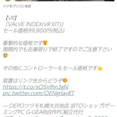
ツクモパソコン本店
【VR】
『VALVE INDEX(VR KIT)』
セール価格99,800円(税込)
衝撃的な価格です
期間内でも在庫限りで終了ですのでご注意下さい
その他にコントローラーもセール価格です
取置はリンク先からどうぞ
https://t.co/xO5nfhn3gN
pic.twitter.com/OENgrlayRT
— DEPOツクモ札幌大谷地店 |BTOショップ|ゲー
ミングPC G-GEAR|自作PC組立代行