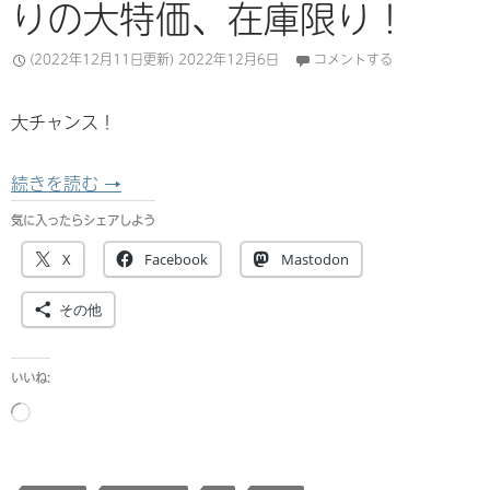
りの大特価、在庫限り！
(2022年12月11日更新)
2022年12月6日
コメントする
大チャンス！
【セット通販在庫終了】Valve Index のフ
続きを読む
→
気に入ったらシェアしよう
X
Facebook
Mastodon
その他
いいね:
読
み
込
み