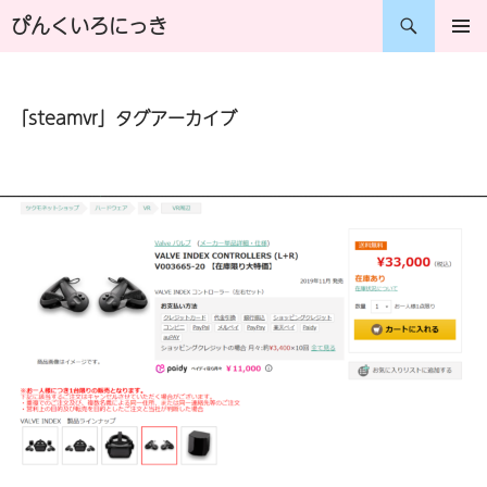
コ
検
ぴんくいろにっき
ン
索
メインメ
ニュー
テ
「steamvr」タグアーカイブ
ン
ツ
へ
ス
キ
ッ
プ