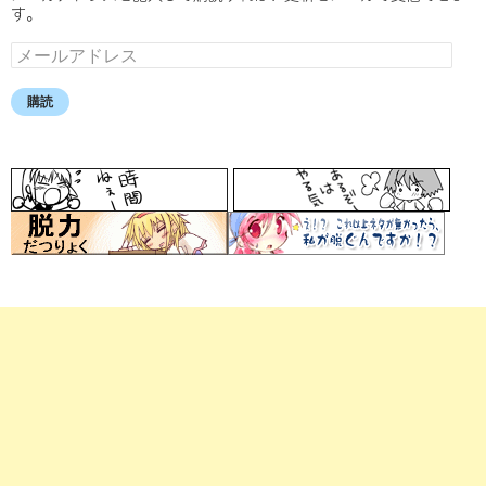
す。
メ
ー
ル
購読
ア
ド
レ
ス