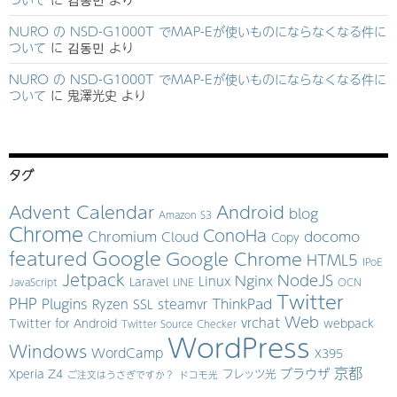
NURO の NSD-G1000T でMAP-Eが使いものにならなくなる件に
ついて
に
김동민
より
NURO の NSD-G1000T でMAP-Eが使いものにならなくなる件に
ついて
に
鬼澤光史
より
タグ
Advent Calendar
Android
blog
Amazon S3
Chrome
ConoHa
Chromium
docomo
Cloud
Copy
Google
featured
Google Chrome
HTML5
IPoE
Jetpack
NodeJS
Nginx
Linux
Laravel
JavaScript
LINE
OCN
Twitter
PHP
Plugins
ThinkPad
Ryzen
SSL
steamvr
Web
vrchat
Twitter for Android
webpack
Twitter Source Checker
WordPress
Windows
WordCamp
X395
京都
ブラウザ
Xperia Z4
フレッツ光
ご注文はうさぎですか？
ドコモ光