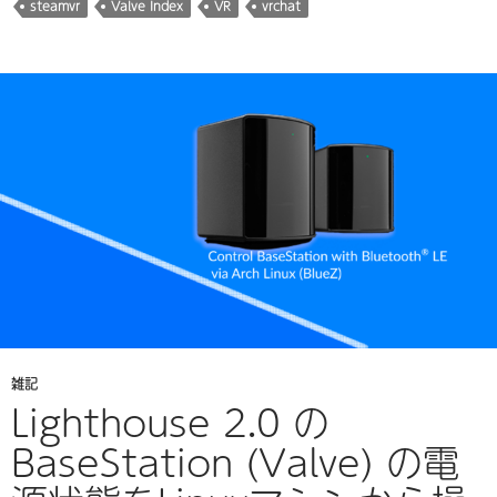
steamvr
Valve Index
VR
vrchat
中…
雑記
Lighthouse 2.0 の
BaseStation (Valve) の電