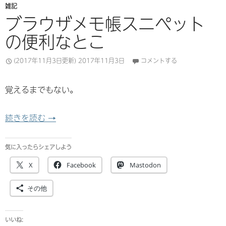
雑記
ブラウザメモ帳スニペット
の便利なとこ
(2017年11月3日更新)
2017年11月3日
コメントする
覚えるまでもない。
ブラウザメモ帳スニペットの便利なとこ
続きを読む
→
気に入ったらシェアしよう
X
Facebook
Mastodon
その他
いいね: