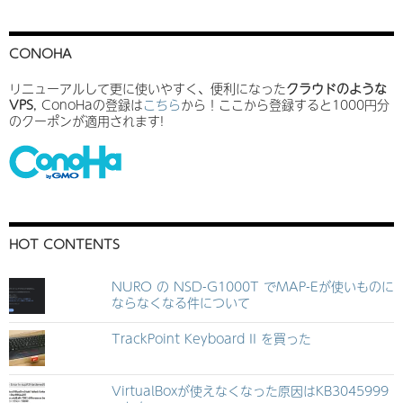
CONOHA
リニューアルして更に使いやすく、便利になった
クラウドのような
VPS
, ConoHaの登録は
こちら
から！ここから登録すると1000円分
のクーポンが適用されます!
HOT CONTENTS
NURO の NSD-G1000T でMAP-Eが使いものに
ならなくなる件について
TrackPoint Keyboard II を買った
VirtualBoxが使えなくなった原因はKB3045999