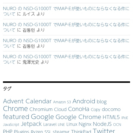
NURO の NSD-G1000T でMAP-Eが使いものにならなくなる件に
ついて
に
ルイス
より
NURO の NSD-G1000T でMAP-Eが使いものにならなくなる件に
ついて
に
김동민
より
NURO の NSD-G1000T でMAP-Eが使いものにならなくなる件に
ついて
に
김동민
より
NURO の NSD-G1000T でMAP-Eが使いものにならなくなる件に
ついて
に
鬼澤光史
より
タグ
Advent Calendar
Android
blog
Amazon S3
Chrome
ConoHa
Chromium
docomo
Cloud
Copy
Google
featured
Google Chrome
HTML5
IPoE
Jetpack
NodeJS
Nginx
Linux
Laravel
JavaScript
LINE
OCN
Twitter
PHP
Plugins
ThinkPad
Ryzen
SSL
steamvr