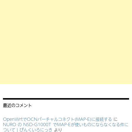
最近のコメント
OpenWrtでOCNバーチャルコネクト(MAP-E)に接続する
に
NURO の NSD-G1000T でMAP-Eが使いものにならなくなる件に
ついて | ぴんくいろにっき
より