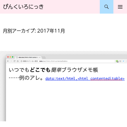
コ
検
ぴんくいろにっき
ン
索
メインメ
ニュー
テ
月別アーカイブ: 2017年11月
ン
ツ
へ
ス
キ
ッ
プ