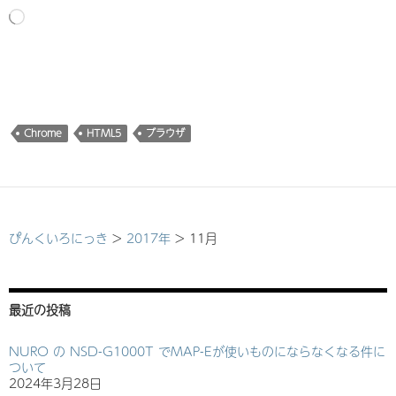
読
み
込
み
中…
Chrome
HTML5
ブラウザ
ぴんくいろにっき
>
2017年
>
11月
最近の投稿
NURO の NSD-G1000T でMAP-Eが使いものにならなくなる件に
ついて
2024年3月28日