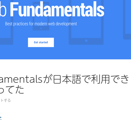
damentalsが日本語で利用でき
ってた
ントする
Web Fundamentalsが日本語で利用できるようになってた
→