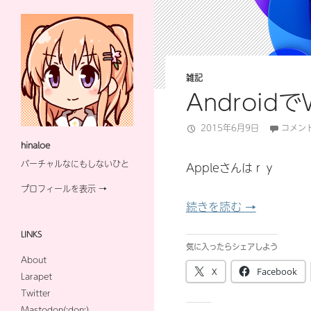
雑記
Androi
2015年6月9日
コメン
hinaloe
バーチャルなにもしないひと
Appleさんはｒｙ
プロフィールを表示 →
Android
続きを読む
→
LINKS
気に入ったらシェアしよう
About
X
Facebook
Larapet
Twitter
Mastodon(:don:)