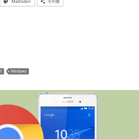
Mastodon
その他
ht
Windows