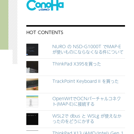
HOT CONTENTS
NURO の NSD-G1000T でMAP-E
が使いものにならなくなる件について
ThinkPad X395を買った
TrackPoint Keyboard II を買った
OpenWrtでOCNバーチャルコネク
ト(MAP-E)に接続する
WSL2で dbus と WSLg が使えなか
い問題
ったのをどうにかする
ThinkPad X13 (AMD/Intel) Gen 1