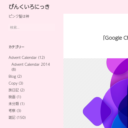
検
ぴんくいろにっき
索
ピンク髪は神
コ
ン
検
索:
テ
「Google
ン
カテゴリー
ツ
Advent Calendar
(12)
へ
Advent Calendar 2014
(8)
ス
Blog
(2)
キ
Copy
(3)
旅日記
(2)
ッ
映画
(1)
プ
未分類
(1)
考察
(3)
雑記
(150)