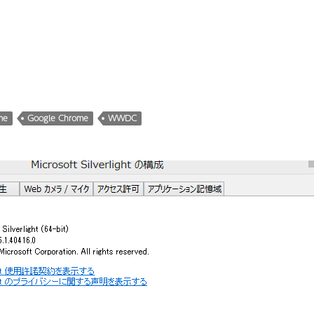
me
Google Chrome
WWDC