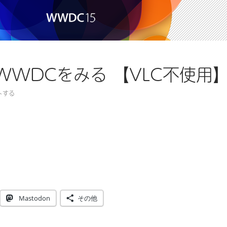
dでWWDCをみる 【VLC不使用
トする
でWWDCをみる 【VLC不使用】
Mastodon
その他