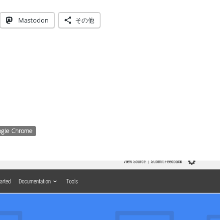
Mastodon
その他
gle Chrome