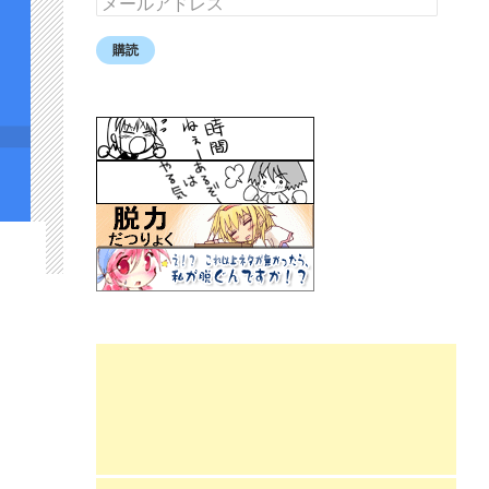
ー
ル
購読
ア
ド
レ
ス