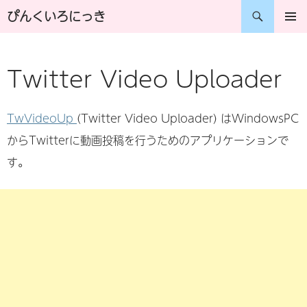
コ
検
ぴんくいろにっき
ン
索
メインメ
ニュー
テ
Twitter Video Uploader
ン
ツ
TwVideoUp
(Twitter Video Uploader) はWindowsPC
へ
からTwitterに動画投稿を行うためのアプリケーションで
ス
す。
キ
ッ
プ