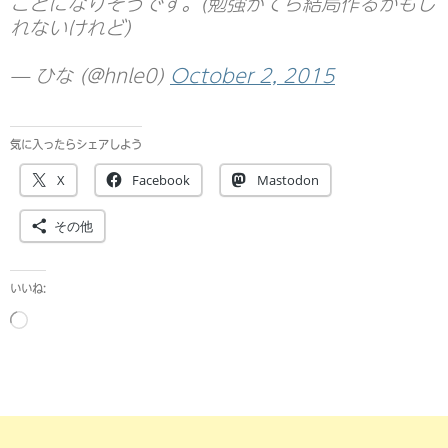
ことになりそうです。(勉強がてら結局作るかもし
れないけれど)
— ひな (@hnle0)
October 2, 2015
気に入ったらシェアしよう
X
Facebook
Mastodon
その他
いいね:
読
み
込
み
中…