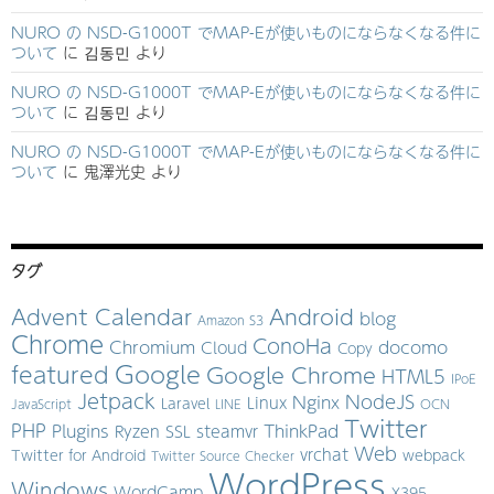
NURO の NSD-G1000T でMAP-Eが使いものにならなくなる件に
ついて
に
김동민
より
NURO の NSD-G1000T でMAP-Eが使いものにならなくなる件に
ついて
に
김동민
より
NURO の NSD-G1000T でMAP-Eが使いものにならなくなる件に
ついて
に
鬼澤光史
より
タグ
Advent Calendar
Android
blog
Amazon S3
Chrome
ConoHa
Chromium
docomo
Cloud
Copy
Google
featured
Google Chrome
HTML5
IPoE
Jetpack
NodeJS
Nginx
Linux
Laravel
JavaScript
LINE
OCN
Twitter
PHP
Plugins
ThinkPad
Ryzen
SSL
steamvr
Web
vrchat
Twitter for Android
webpack
Twitter Source Checker
WordPress
Windows
WordCamp
X395