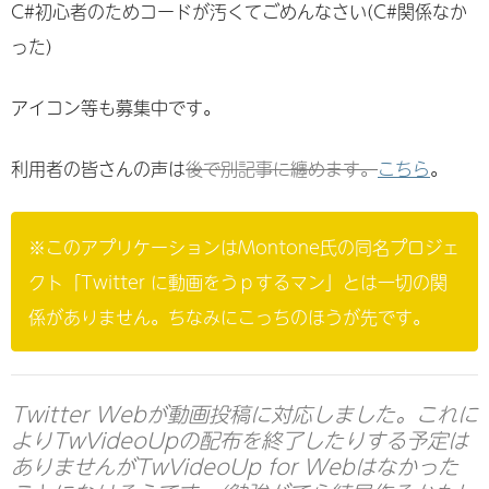
C#初心者のためコードが汚くてごめんなさい(C#関係なか
った)
アイコン等も募集中です。
利用者の皆さんの声は
後で別記事に纏めます。
こちら
。
※このアプリケーションはMontone氏の同名プロジェ
クト「Twitter に動画をうｐするマン」とは一切の関
係がありません。ちなみにこっちのほうが先です。
Twitter Webが動画投稿に対応しました。これに
よりTwVideoUpの配布を終了したりする予定は
ありませんがTwVideoUp for Webはなかった