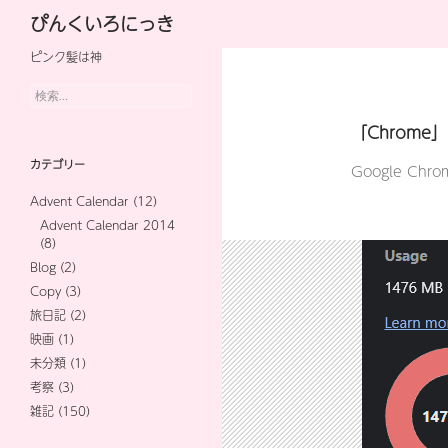
検
ぴんくいろにっき
索
ピンク髪は神
コ
ン
検
索:
テ
「Chrome
ン
カテゴリー
Google Chrom
ツ
Advent Calendar
(12)
へ
Advent Calendar 2014
(8)
ス
Blog
(2)
キ
Copy
(3)
旅日記
(2)
ッ
映画
(1)
プ
未分類
(1)
考察
(3)
雑記
(150)