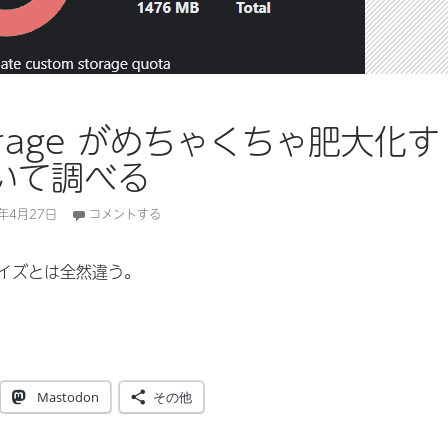
torage がめちゃくちゃ肥大化す
いて調べる
3年4月27日
コメントする
イズとは全然違う。
torage がめちゃくちゃ肥大化する問題について調べる
Mastodon
その他