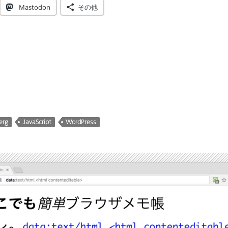
Mastodon
その他
erg
JavaScript
WordPress