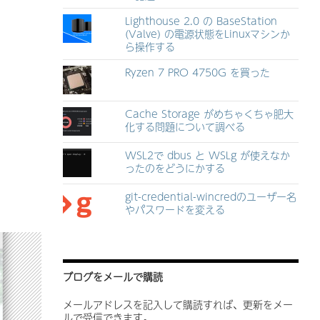
Lighthouse 2.0 の BaseStation
(Valve) の電源状態をLinuxマシンか
ら操作する
Ryzen 7 PRO 4750G を買った
Cache Storage がめちゃくちゃ肥大
化する問題について調べる
WSL2で dbus と WSLg が使えなか
ったのをどうにかする
git-credential-wincredのユーザー名
やパスワードを変える
ブログをメールで購読
メールアドレスを記入して購読すれば、更新をメー
ルで受信できます。