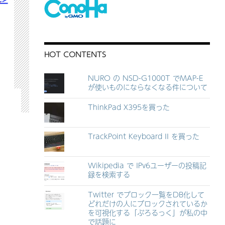
HOT CONTENTS
NURO の NSD-G1000T でMAP-E
が使いものにならなくなる件について
ThinkPad X395を買った
TrackPoint Keyboard II を買った
Wikipedia で IPv6ユーザーの投稿記
録を検索する
Twitter でブロック一覧をDB化して
どれだけの人にブロックされているか
を可視化する「ぶろるっく」が私の中
で話題に