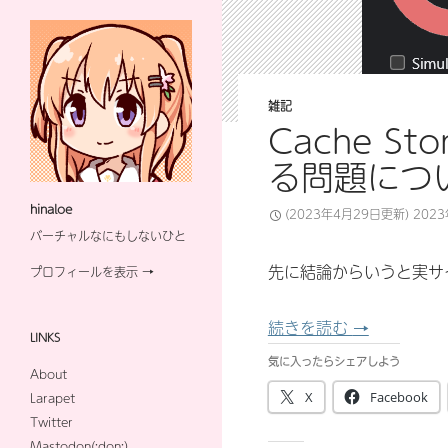
雑記
Cache S
る問題につ
hinaloe
(2023年4月29日更新)
202
バーチャルなにもしないひと
先に結論からいうと実サ
プロフィールを表示 →
Cache S
続きを読む
→
LINKS
気に入ったらシェアしよう
About
X
Facebook
Larapet
Twitter
Mastodon(:don:)