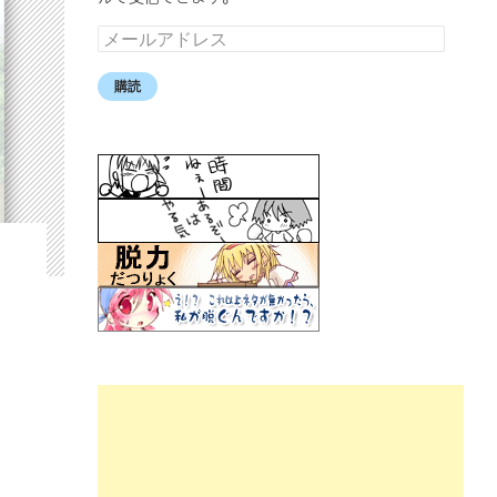
メ
ー
ル
購読
ア
ド
レ
ス