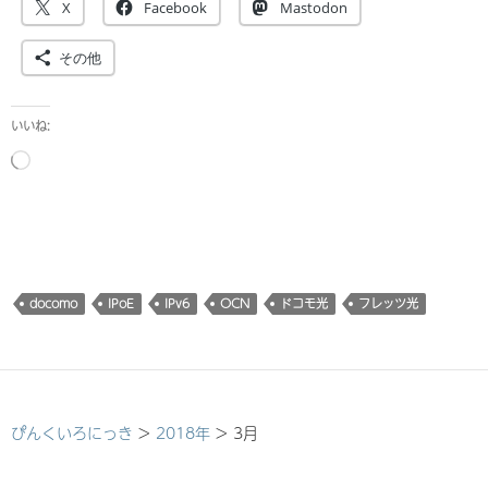
X
Facebook
Mastodon
その他
いいね:
読
み
込
み
中…
docomo
IPoE
IPv6
OCN
ドコモ光
フレッツ光
ぴんくいろにっき
>
2018年
>
3月