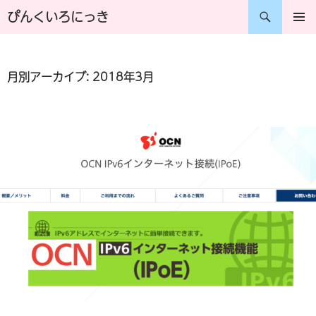
コ
検
ぴんくいろにっき
ン
索
メインメ
ニュー
テ
月別アーカイブ: 2018年3月
ン
ツ
へ
ス
キ
ッ
プ