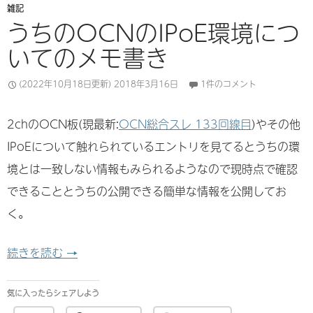
雑記
うちのOCNのIPoE環境につ
いてのメモ書き
(2022年10月18日更新)
2018年3月16日
1件のコメント
2chのOCN板(現最新:
OCN総合スレ 133回線目
)やその他
IPoEについて触れられているエントリを見てるとうちの環
境とは一致しない情報もみられるようなので現時点で確認
できることとうちの公開できる簡単な情報を公開してお
く。
うちのOCNのIPoE環境についてのメモ書き
続きを読む
→
気に入ったらシェアしよう