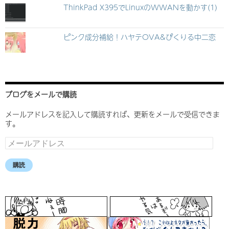
ThinkPad X395でLinuxのWWANを動かす(1)
ピンク成分補給！ハヤテOVA&ぴくりる中二恋
ブログをメールで購読
メールアドレスを記入して購読すれば、更新をメールで受信できま
す。
メ
ー
ル
購読
ア
ド
レ
ス