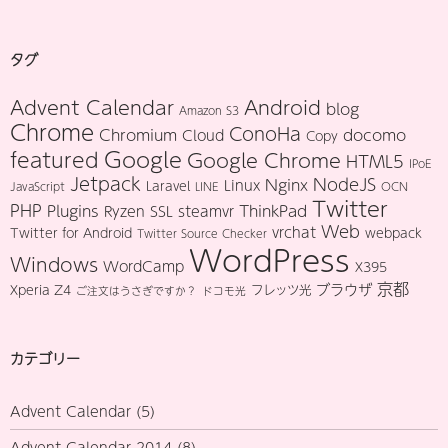
タグ
Advent Calendar
Android
blog
Amazon S3
Chrome
ConoHa
Chromium
docomo
Cloud
Copy
Google
featured
Google Chrome
HTML5
IPoE
Jetpack
NodeJS
Nginx
Linux
Laravel
JavaScript
LINE
OCN
Twitter
PHP
Plugins
ThinkPad
Ryzen
SSL
steamvr
Web
vrchat
Twitter for Android
webpack
Twitter Source Checker
WordPress
Windows
WordCamp
X395
京都
ブラウザ
Xperia Z4
フレッツ光
ご注文はうさぎですか？
ドコモ光
カテゴリー
Advent Calendar
(5)
Advent Calendar 2014
(8)