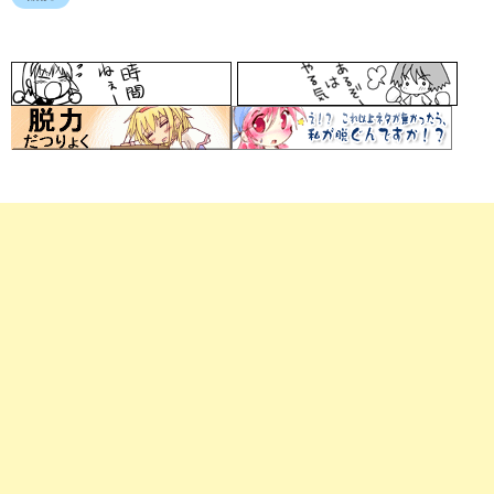
ア
ド
レ
ス