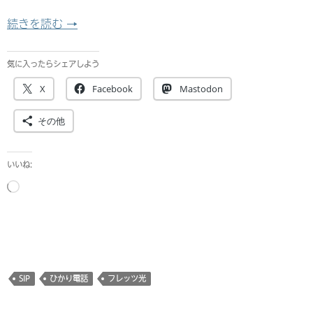
ひかり電話でZoiper5を使うメモ
続きを読む
→
気に入ったらシェアしよう
X
Facebook
Mastodon
その他
いいね:
読
み
込
み
中…
SIP
ひかり電話
フレッツ光