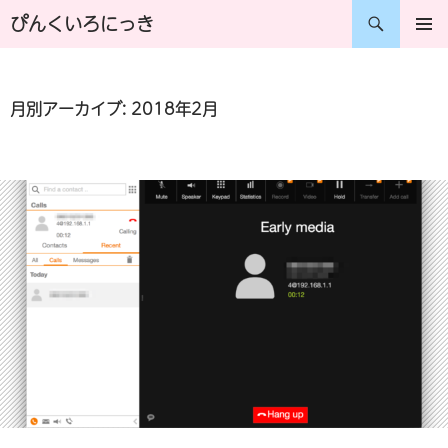
コ
検
ぴんくいろにっき
ン
索
メインメ
ニュー
テ
月別アーカイブ: 2018年2月
ン
ツ
へ
ス
キ
ッ
プ