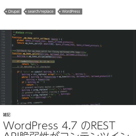
Drupal
search/replace
WordPress
雑記
WordPress 4.7 のREST