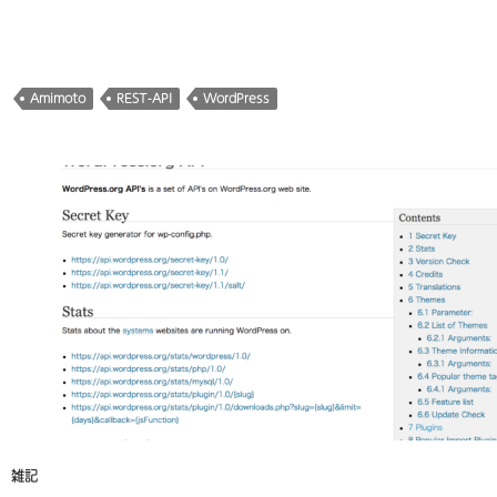
込
み
中…
Amimoto
REST-API
WordPress
雑記