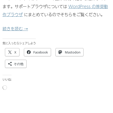
ます。サポートブラウザについては
WordPress の推奨動
作ブラウザ
にまとめているのでそちらをご覧ください。
WordPress の推奨動作環境の遷移
続きを読む
→
気に入ったらシェアしよう
X
Facebook
Mastodon
その他
いいね:
読
み
込
み
中…