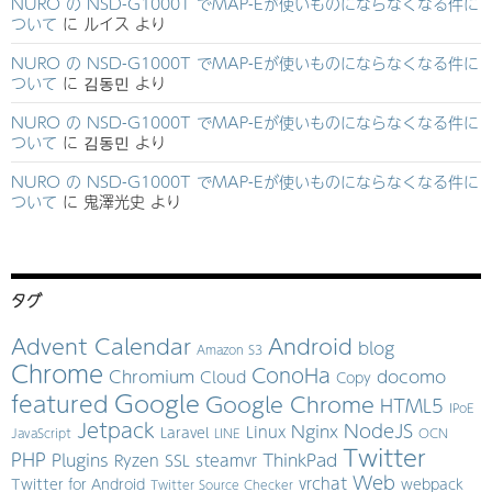
NURO の NSD-G1000T でMAP-Eが使いものにならなくなる件に
ついて
に
ルイス
より
NURO の NSD-G1000T でMAP-Eが使いものにならなくなる件に
ついて
に
김동민
より
NURO の NSD-G1000T でMAP-Eが使いものにならなくなる件に
ついて
に
김동민
より
NURO の NSD-G1000T でMAP-Eが使いものにならなくなる件に
ついて
に
鬼澤光史
より
タグ
Advent Calendar
Android
blog
Amazon S3
Chrome
ConoHa
Chromium
docomo
Cloud
Copy
Google
featured
Google Chrome
HTML5
IPoE
Jetpack
NodeJS
Nginx
Linux
Laravel
JavaScript
LINE
OCN
Twitter
PHP
Plugins
ThinkPad
Ryzen
SSL
steamvr
Web
vrchat
Twitter for Android
webpack
Twitter Source Checker