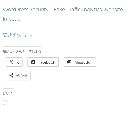
WordPress Security – Fake TrafficAnalytics Website
Infection
【重要】interconnect search/repla
続きを読む
→
気に入ったらシェアしよう
X
Facebook
Mastodon
その他
いいね:
読
み
込
み
中…