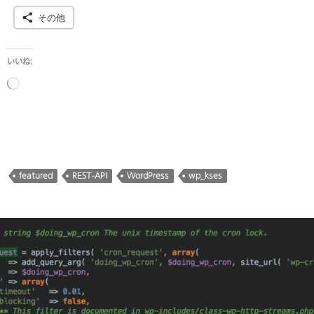
その他
いいね:
読
み
込
み
中…
featured
REST-API
WordPress
wp_kses