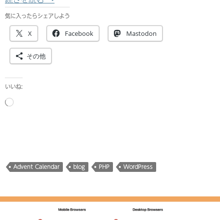
気に入ったらシェアしよう
X
Facebook
Mastodon
その他
いいね:
読
み
込
み
中…
Advent Calendar
blog
PHP
WordPress