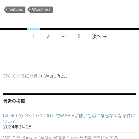
featured
WordPress
投
1
2
…
5
次へ →
稿
ナ
ビ
ゲ
ぴんくいろにっき
>
WordPress
ー
シ
最近の投稿
ョ
NURO の NSD-G1000T でMAP-Eが使いものにならなくなる件に
ン
ついて
2024年3月28日
WSL2で dbus と WSLg が使えなかったのをどうにかする