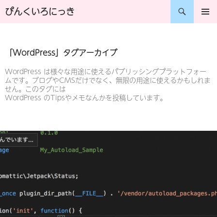
コ
検
ぴんくいろにっき
ン
索
メインメ
ニュー
テ
「WordPress」タグアーカイブ
ン
ツ
WordPress は様々な用途に使えるパブリッシングプラットフォー
ムです。ブログやCMSだけでなく、無限の用途に使えるかもしれま
へ
せん。このタグには
WordPress のTipsやメモなんかを投稿しています。
ス
キ
ッ
プ