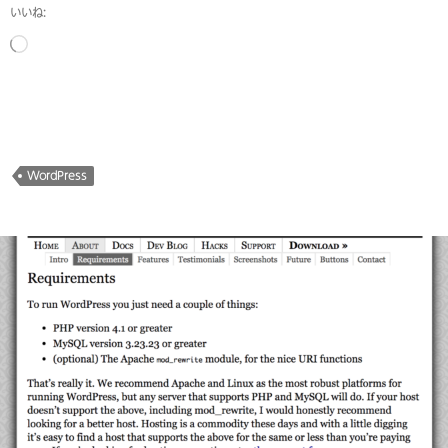
いいね:
読
み
込
み
中…
WordPress