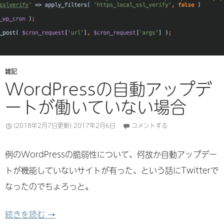
雑記
WordPressの自動アップデ
ートが働いていない場合
(2018年2月7日更新)
2017年2月6日
コメントする
例のWordPressの脆弱性について、何故か自動アップデー
トが機能していないサイトが有った、という話にTwitterで
なったのでちょろっと。
WordPressの自動アップデートが働いていない
続きを読む
→