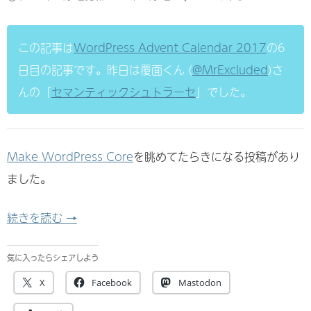
この記事は
WordPress Advent Calendar 2017
の6
日目の記事です。昨日は覆面くん (
@MrExcluded
)さ
んの「
セマンティックシュトラーセ
」でした。
Make WordPress Core
を眺めてたらきになる投稿があり
ました。
WordPress コアがコーディング規約準拠に向け
続きを読む
→
気に入ったらシェアしよう
X
Facebook
Mastodon