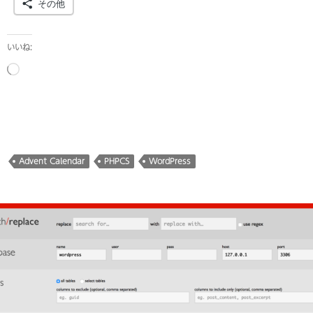
その他
いいね:
読
み
込
み
中…
Advent Calendar
PHPCS
WordPress