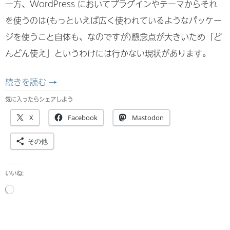
一方、WordPress においてプラグインやテーマからそれ
を使うのは(もっといえば広く使われているようなパッケー
ジを使うこと自体も、なのですが)懸念点が大きいため「ど
んどん使え」というわけには行かない現状があります。
WordPressプラグインでオートローダーを使
続きを読む
→
気に入ったらシェアしよう
X
Facebook
Mastodon
その他
いいね:
読
み
込
み