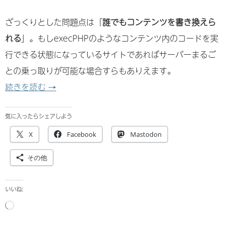
ざっくりとした問題点は「
誰でもコンテンツを書き換えら
れる
」。もしexecPHPのようなコンテンツ内のコードを実
行できる状態になっているサイトであればサーバーまるご
との乗っ取りが可能な場合すらもありえます。
WP4.7 のREST APIの深刻なバグについて ~検
続きを読む
→
気に入ったらシェアしよう
X
Facebook
Mastodon
その他
いいね:
読
み