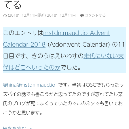
てる
(2018年12月11日更新)
2018年12月11日
コメントする
このエントリは
mstdn.maud .io Advent
Calendar 2018
(A:don:vent Calendar) の11
日目です。きのうはえいわすの
末代にいない末
代はどこへいったのか
でした。
@hina@mstdn.maud.io
です。当初はOSCでもらったラ
ズパイの話でも書こうかと思ってたのですが忘れてたし某
氏のブログが死にまくっていたのでこのネタでも書いてお
こうかと思います。
丼砲で落ちないブログを建てる
続きを読む
→