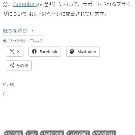
分、
Gutenberg
も含む）において、サポートされるブラウ
ザについては以下のページに掲載されています。
WordPress の推奨動作ブラウザ
続きを読む
→
気に入ったらシェアしよう
X
Facebook
Mastodon
その他
いいね:
読
み
込
み
中…
Chrome
CSS
Gutenberg
JavaScript
WordPress