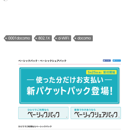
み
込
み
中…
0001docomo
802.1X
d-WiFi
docomo