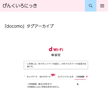
コ
検
ぴんくいろにっき
ン
索
メインメ
ニュー
テ
「docomo」タグアーカイブ
ン
ツ
へ
ス
キ
ッ
プ