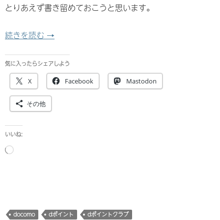
とりあえず書き留めておこうと思います。
ずっとドコモ割プラスは結局どうなのか
続きを読む
→
気に入ったらシェアしよう
X
Facebook
Mastodon
その他
いいね:
読
み
込
み
中…
docomo
dポイント
dポイントクラブ