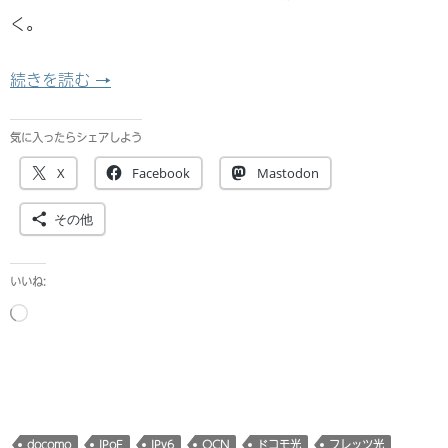
く。
うちのOCNのIPoE環境についてのメモ書き
続きを読む
→
気に入ったらシェアしよう
X
Facebook
Mastodon
その他
いいね:
読
み
込
み
中…
docomo
IPoE
IPv6
OCN
ドコモ光
フレッツ光