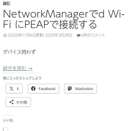
雑記
NetworkManagerでd Wi-
Fi にPEAPで接続する
(2020年11月6日更新)
2020年3月28日
6件のコメント
デバイス問わず
NetworkManagerでd Wi-Fi にPEAPで接続す
続きを読む
→
気に入ったらシェアしよう
X
Facebook
Mastodon
その他
いいね:
読