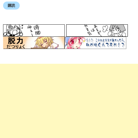
ル
購読
ア
ド
レ
ス