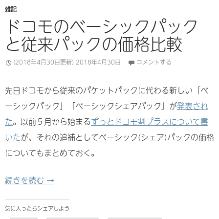
雑記
ドコモのベーシックパック
と従来パックの価格比較
(2018年4月30日更新)
2018年4月30日
コメントする
先日ドコモから従来のパケットパックに代わる新しい「ベ
ーシックパック」「ベーシックシェアパック」が
発表され
た
。以前５月から始まる
ずっとドコモ割プラスについて書
いた
が、それの追補としてベーシック(シェア)パックの価格
についてもまとめておく。
ドコモのベーシックパックと従来パックの価格比
続きを読む
→
気に入ったらシェアしよう