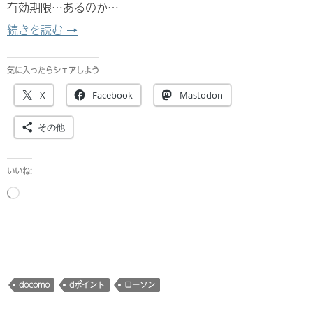
有効期限…あるのか…
dポイントカードを入手した
続きを読む
→
気に入ったらシェアしよう
X
Facebook
Mastodon
その他
いいね:
読
み
込
み
中…
docomo
dポイント
ローソン