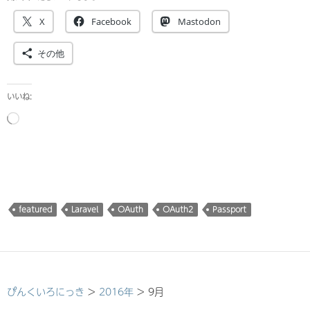
X
Facebook
Mastodon
その他
いいね:
読
み
込
み
中…
featured
Laravel
OAuth
OAuth2
Passport
ぴんくいろにっき
>
2016年
>
9月