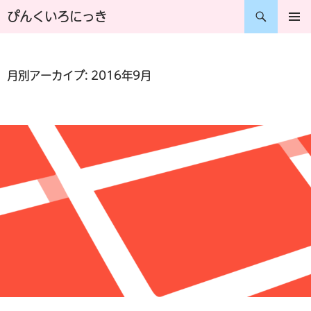
コ
検
ぴんくいろにっき
ン
索
メインメ
ニュー
テ
月別アーカイブ: 2016年9月
ン
ツ
へ
ス
キ
ッ
プ