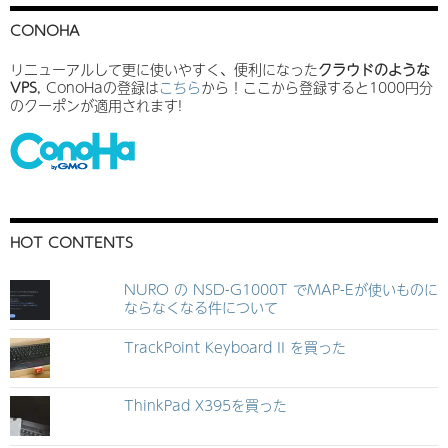
CONOHA
リニューアルして更に使いやすく、便利になった
クラウドのような
VPS
, ConoHaの登録は
こちら
から！ここから登録すると1000円分
のクーポンが適用されます!
HOT CONTENTS
NURO の NSD-G1000T でMAP-Eが使いものに
ならなくなる件について
TrackPoint Keyboard II を買った
ThinkPad X395を買った