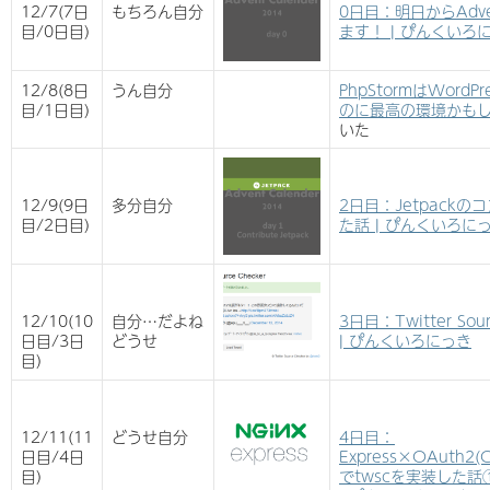
12/7(7日
もちろん自分
0日目：明日からAdven
目/0日目)
ます！ | ぴんくいろ
12/8(8日
うん自分
PhpStormはWord
目/1日目)
のに最高の環境かもしれな
いた
12/9(9日
多分自分
2日目：Jetpack
目/2日目)
た話 | ぴんくいろに
12/10(10
自分…だよね
3日目：Twitter Sou
日目/3日
どうせ
| ぴんくいろにっき
目)
12/11(11
どうせ自分
4日目：
日目/4日
Express×OAuth2(C
目)
でtwscを実装した話