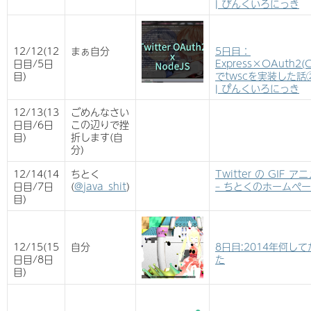
| ぴんくいろにっき
12/12(12
まぁ自分
5日目：
日目/5日
Express×OAuth2(C
目)
でtwscを実装した話② 
| ぴんくいろにっき
12/13(13
ごめんなさい
日目/6日
この辺りで挫
目)
折します(自
分)
12/14(14
ちとく
Twitter の GIF 
日目/7日
(
@java_shit
)
– ちとくのホームペ
目)
12/15(15
自分
8日目:2014年何して
日目/8日
た
目)