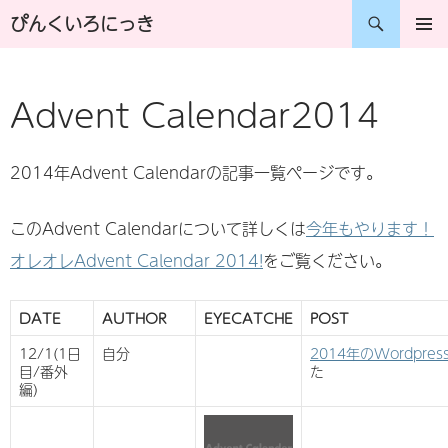
コ
検
ぴんくいろにっき
ン
索
メインメ
ニュー
テ
Advent Calendar2014
ン
ツ
2014年Advent Calendarの記事一覧ページです。
へ
ス
このAdvent Calendarについて詳しくは
今年もやります！
キ
オレオレAdvent Calendar 2014!
をご覧ください。
ッ
プ
DATE
AUTHOR
EYECATCHE
POST
12/1(1日
自分
2014年のWordpress
目/番外
た
編)