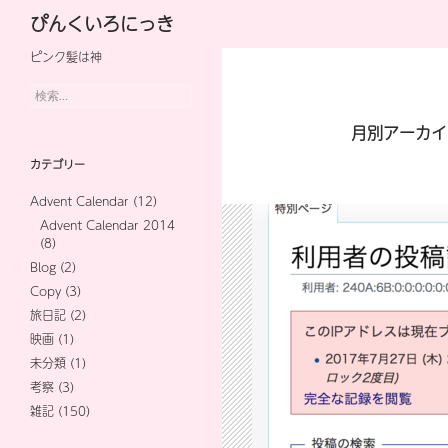
検
ぴんくいろにっき
索
ピンク髪は神
コ
ン
検
索:
テ
月別アーカイブ
ン
カテゴリー
ツ
Advent Calendar
(12)
へ
Advent Calendar 2014
(8)
ス
Blog
(2)
キ
Copy
(3)
旅日記
(2)
ッ
映画
(1)
プ
未分類
(1)
考察
(3)
雑記
(150)