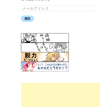
メ
ー
ル
購読
ア
ド
レ
ス