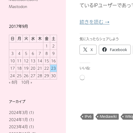
ているIPユーザーであ
Mastodon
Wikiped
続きを読む
→
2017年9月
日
月
火
水
木
金
土
気に入ったらシェアしよう
1
2
X
Facebook
3
4
5
6
7
8
9
10
11
12
13
14
15
16
17
18
19
20
21
22
23
いいね:
24
25
26
27
28
29
30
読
« 8月
10月 »
み
込
み
アーカイブ
中…
2024年3月
(1)
IPv6
Mediawiki
Wiki
2024年1月
(1)
2023年4月
(1)