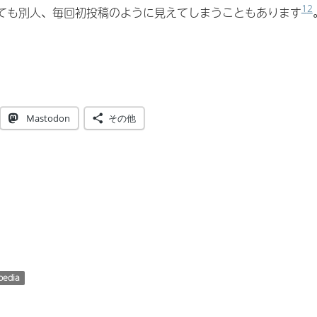
1
2
っても別人、毎回初投稿のように見えてしまうこともあります
ia で IPv6ユーザーの投稿記録を検索する
Mastodon
その他
pedia