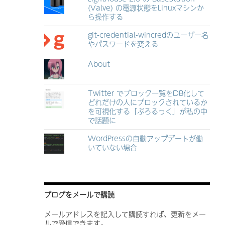
(Valve) の電源状態をLinuxマシンか
ら操作する
git-credential-wincredのユーザー名
やパスワードを変える
About
Twitter でブロック一覧をDB化して
どれだけの人にブロックされているか
を可視化する「ぶろるっく」が私の中
で話題に
WordPressの自動アップデートが働
いていない場合
ブログをメールで購読
メールアドレスを記入して購読すれば、更新をメー
ルで受信できます。