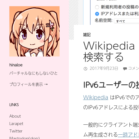
雑記
Wikiped
検索する
hinaloe
2017年9月23日
コメ
バーチャルなにもしないひと
IPv6ユーザー
プロフィールを表示 →
Wikipedia
はIPv6で
LINKS
のIPv6アドレスによる
About
Larapet
一般的にクライアント端
Twitter
ム再生成される
一時アド
Mastodon(:don:)