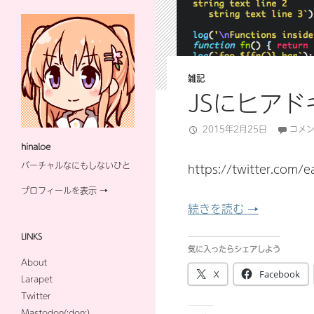
雑記
JSにヒア
2015年2月25日
コメ
hinaloe
バーチャルなにもしないひと
https://twitter.com
プロフィールを表示 →
JSにヒアド
続きを読む
→
LINKS
気に入ったらシェアしよう
About
X
Facebook
Larapet
Twitter
Mastodon(:don:)