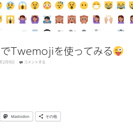
ssでTwemojiを使ってみる
5年2月9日
コメントする
sでTwemojiを使ってみる
Mastodon
その他