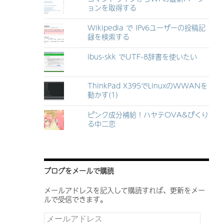
ョンを取得する
Wikipedia で IPv6ユーザーの投稿記
録を検索する
ibus-skk でUTF-8辞書を使いたい
ThinkPad X395でLinuxのWWANを
動かす(1)
ピンク成分補給！ハヤテOVA&ぴくり
る中二恋
ブログをメールで購読
メールアドレスを記入して購読すれば、更新をメー
ルで受信できます。
メ