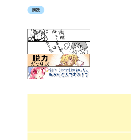
ー
ル
購読
ア
ド
レ
ス