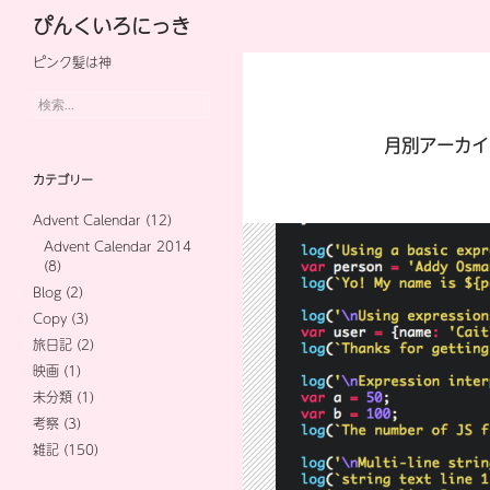
検
ぴんくいろにっき
索
ピンク髪は神
コ
ン
検
索:
テ
月別アーカイブ
ン
カテゴリー
ツ
Advent Calendar
(12)
へ
Advent Calendar 2014
(8)
ス
Blog
(2)
キ
Copy
(3)
旅日記
(2)
ッ
映画
(1)
プ
未分類
(1)
考察
(3)
雑記
(150)