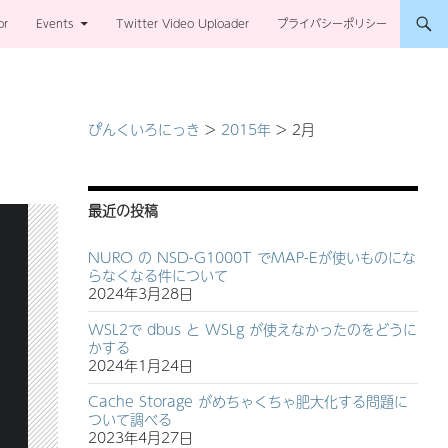
or
Events
Twitter Video Uploader
プライバシーポリシー
ぴんくいろにっき
>
2015年
>
2月
最近の投稿
NURO の NSD-G1000T でMAP-Eが使いものにな
らなくなる件について
2024年3月28日
WSL2で dbus と WSLg が使えなかったのをどうに
かする
2024年1月24日
Cache Storage がめちゃくちゃ肥大化する問題に
ついて調べる
2023年4月27日