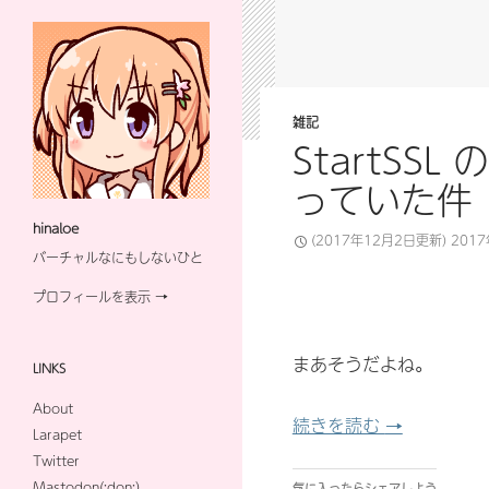
雑記
StartS
っていた件
hinaloe
(2017年12月2日更新)
201
バーチャルなにもしないひと
プロフィールを表示 →
まあそうだよね。
LINKS
About
StartSS
続きを読む
→
Larapet
Twitter
Mastodon(:don:)
気に入ったらシェアしよう