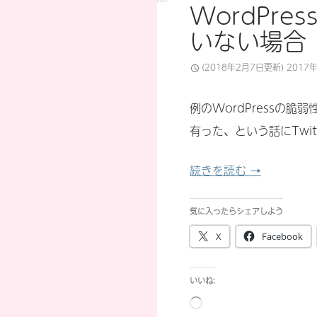
WordPr
いない場合
(2018年2月7日更新)
2017
例のWordPressの
有った、という話にTwi
WordPr
続きを読む
→
気に入ったらシェアしよう
X
Facebook
いいね:
読