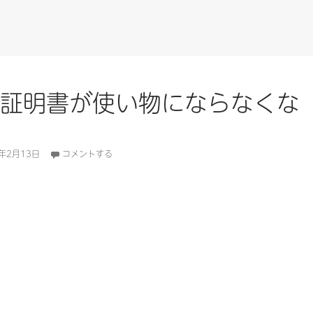
SL の証明書が使い物にならなくな
7年2月13日
コメントする
L の証明書が使い物にならなくなっていた件