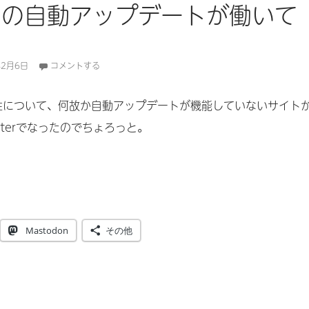
essの自動アップデートが働いて
年2月6日
コメントする
脆弱性について、何故か自動アップデートが機能していないサイト
tterでなったのでちょろっと。
essの自動アップデートが働いていない場合
Mastodon
その他