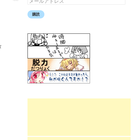
ー
ル
購読
ア
ド
レ
ス
が