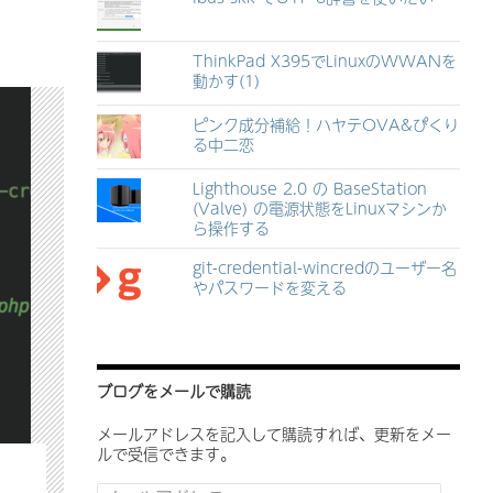
ThinkPad X395でLinuxのWWANを
動かす(1)
ピンク成分補給！ハヤテOVA&ぴくり
る中二恋
Lighthouse 2.0 の BaseStation
(Valve) の電源状態をLinuxマシンか
ら操作する
git-credential-wincredのユーザー名
やパスワードを変える
ブログをメールで購読
メールアドレスを記入して購読すれば、更新をメー
ルで受信できます。
メ