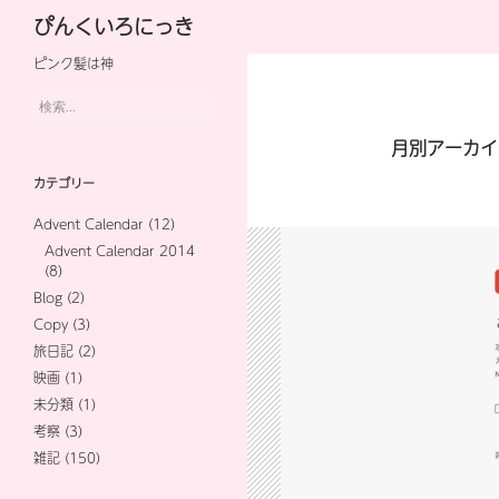
検
ぴんくいろにっき
索
ピンク髪は神
コ
ン
検
索:
テ
月別アーカイブ
ン
カテゴリー
ツ
Advent Calendar
(12)
へ
Advent Calendar 2014
(8)
ス
Blog
(2)
キ
Copy
(3)
旅日記
(2)
ッ
映画
(1)
プ
未分類
(1)
考察
(3)
雑記
(150)