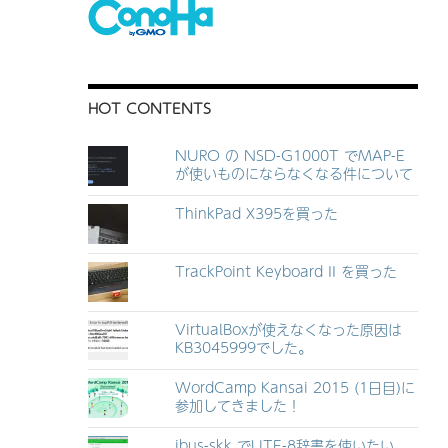
HOT CONTENTS
だわけ
NURO の NSD-G1000T でMAP-E
が使いものにならなくなる件について
ThinkPad X395を買った
TrackPoint Keyboard II を買った
VirtualBoxが使えなくなった原因は
KB3045999でした。
WordCamp Kansai 2015 (1日目)に
参加してきました！
ibus-skk でUTF-8辞書を使いたい