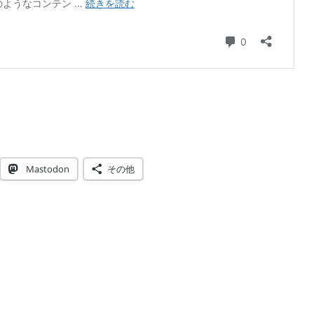
ss 4.7 のREST API脆弱性がコンテンツインジェクションで済ん
Mastodon
その他