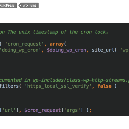
ordPress
wp_kses