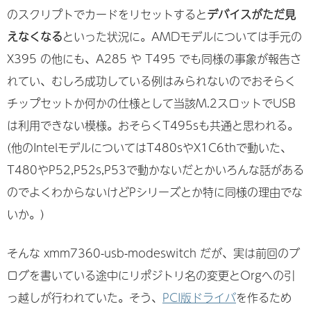
のスクリプトでカードをリセットすると
デバイスがただ見
えなくなる
といった状況に。AMDモデルについては手元の
X395 の他にも、A285 や T495 でも同様の事象が報告さ
れてい、むしろ成功している例はみられないのでおそらく
チップセットか何かの仕様として当該M.2スロットでUSB
は利用できない模様。おそらくT495sも共通と思われる。
(他のIntelモデルについてはT480sやX1C6thで動いた、
T480やP52,P52s,P53で動かないだとかいろんな話がある
のでよくわからないけどPシリーズとか特に同様の理由でな
いか。)
そんな xmm7360-usb-modeswitch だが、実は前回のブ
ログを書いている途中にリポジトリ名の変更とOrgへの引
っ越しが行われていた。そう、
PCI版ドライバ
を作るため