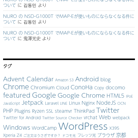
ついて
に
김동민
より
NURO の NSD-G1000T でMAP-Eが使いものにならなくなる件に
ついて
に
김동민
より
NURO の NSD-G1000T でMAP-Eが使いものにならなくなる件に
ついて
に
鬼澤光史
より
タグ
Advent Calendar
Android
blog
Amazon S3
Chrome
ConoHa
Chromium
docomo
Cloud
Copy
Google
featured
Google Chrome
HTML5
IPoE
Jetpack
NodeJS
Nginx
Linux
Laravel
JavaScript
LINE
OCN
Twitter
PHP
Plugins
ThinkPad
Ryzen
SSL
steamvr
Web
vrchat
Twitter for Android
webpack
Twitter Source Checker
WordPress
Windows
WordCamp
X395
京都
ブラウザ
Xperia Z4
フレッツ光
ご注文はうさぎですか？
ドコモ光