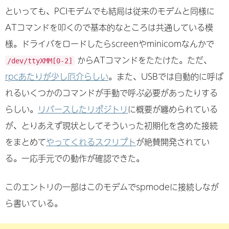
といっても、PCIモデムでも結局は従来のモデムと同様に
ATコマンドを叩くので基本的なところは共通している模
様。ドライバをロードしたらscreenやminicomなんかで
からATコマンドをたたけた。ただ、
/dev/ttyXMM[0-2]
rpcあたりが少し厄介らしい
。また、USBでは自動的に呼ば
れるいくつかのコマンドが手動で呼ぶ必要があったりする
らしい。
リバースしたリポジトリ
に概要が纏められている
が、とりあえず現状としてそういった初期化を含めた接続
をまとめて
やってくれるスクリプト
が絶賛開発されてい
る。一応手元での動作が確認できた。
このエントリの一部はこのモデムでspmodeに接続しなが
ら書いている。