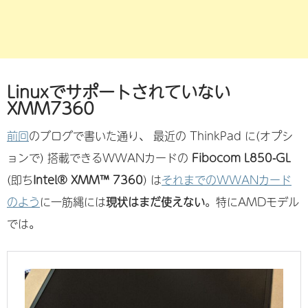
Linuxでサポートされていない
XMM7360
前回
のブログで書いた通り、 最近の ThinkPad に(オプシ
ョンで) 搭載できるWWANカードの
Fibocom L850-GL
(即ち
Intel® XMM™ 7360
) は
それまでのWWANカード
のよう
に一筋縄には
現状はまだ使えない
。特にAMDモデル
では。