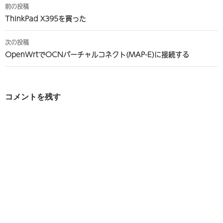
投
前の投稿
稿
ThinkPad X395を買った
ナ
次の投稿
ビ
OpenWrtでOCNバーチャルコネクト(MAP-E)に接続する
ゲ
ー
コメントを残す
シ
ョ
ン