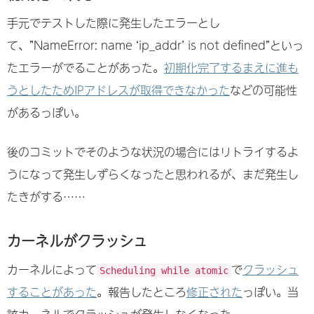
手元でテストした際に発生したエラーとし
て、”NameError: name ‘ip_addr’ is not defined”といっ
たエラーがでることがあった。
初期化完了するまえに進も
うとしたためIPアドレスが取得できなかった
などの可能性
があるっぽい。
後のコミットでそのような状況の場合にはリトライするよ
うになって発生しずらくなったと思われるが、まだ発生し
たきがする……
カーネルがクラッシュ
カーネルによって
で
クラッシュ
Scheduling while atomic
することがあった
。報告したところ
修正された
っぽい。当
該カーネルでクラッシュが発生しなくなった。