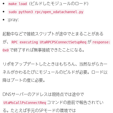
(ビルドしたモジュールのロード)
make load
sudo python3 rpc/open_xdatachannel.py
:pray:
起動中などで接続スクリプトが途中でとまることがある
が、
が
RPC executing UtaRPCPSConnectSetupReq
response:
で終了すれば無事接続できたことになる。
0x0
リポをアップデートしたときはもちろん、当然ながらカー
ネルがかわるたびにモジュールのビルドが必要。ロード以
降はブートの度に必要。
DNSサーバーのアドレスは現時点では途中で
コマンドの直前で報告されてい
UtaMsCallPsConnectReq
る。たとえば手元のSPモードの環境では