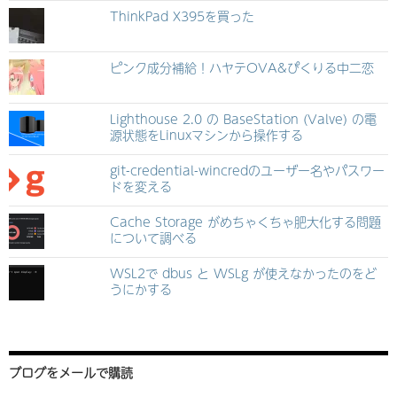
ThinkPad X395を買った
ピンク成分補給！ハヤテOVA&ぴくりる中二恋
Lighthouse 2.0 の BaseStation (Valve) の電
源状態をLinuxマシンから操作する
git-credential-wincredのユーザー名やパスワー
ドを変える
Cache Storage がめちゃくちゃ肥大化する問題
について調べる
WSL2で dbus と WSLg が使えなかったのをど
うにかする
ブログをメールで購読