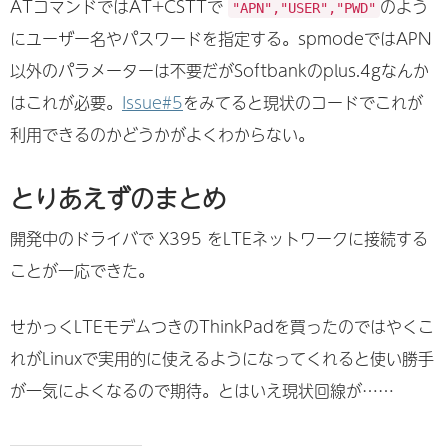
ATコマンドではAT+CSTTで
のよう
"APN","USER","PWD"
にユーザー名やパスワードを指定する。spmodeではAPN
以外のパラメーターは不要だがSoftbankのplus.4gなんか
はこれが必要。
Issue#5
をみてると現状のコードでこれが
利用できるのかどうかがよくわからない。
とりあえずのまとめ
開発中のドライバで X395 をLTEネットワークに接続する
ことが一応できた。
せかっくLTEモデムつきのThinkPadを買ったのではやくこ
れがLinuxで実用的に使えるようになってくれると使い勝手
が一気によくなるので期待。とはいえ現状回線が……