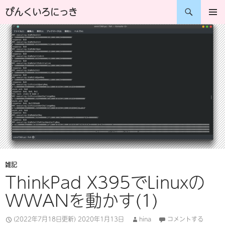
コ
検
ぴんくいろにっき
ン
索
メインメ
ニュー
テ
ン
ツ
へ
ス
キ
ッ
プ
雑記
ThinkPad X395でLinuxの
WWANを動かす(1)
(2022年7月18日更新)
2020年1月13日
hina
コメントする