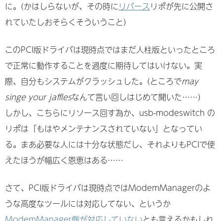
に。(かはしらないが、その時に
リバース
リポが先に公開さ
れていたしおそらくそういうこと)
このPCI版ドライバは現時点ではまだ人柱版といったところ
で正常に動作することを過度に期待してはいけない。実
際、自分もシステムがクラッシュした。(ところで
may
singe your jaffles
なんて言い回しはじめて聞いた……)
しかし、こちらにリソース回す為か、usb-modeswitch の
リポは「もはやメンテナンスされていない」となってい
る。まあ必要な人には十分な状態だし、それよりもPCIで使
えたほうが幅広く恩恵はある……
さて、PCI版ドライバは現時点ではModemManagerのよ
うな高度なツールには対応してない、というか
ModemManager側が対応していない
とも言えるかもしれ