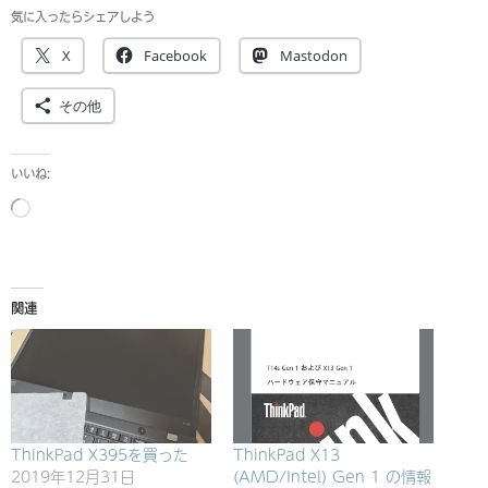
気に入ったらシェアしよう
X
Facebook
Mastodon
その他
いいね:
読
み
込
み
関連
中…
ThinkPad X395を買った
ThinkPad X13
2019年12月31日
(AMD/Intel) Gen 1 の情報