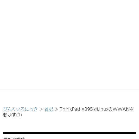
ぴんくいろにっき
>
雑記
>
ThinkPad X395でLinuxのWWANを
動かす(1)