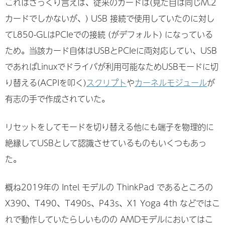
これはざっくり言えば、従来のカードは(見た目は同じM.2
カードでしかないが、) USB 接続で使用していたのに対し
てL850-GLはPCIeでの接続 (がデフォルト) になっている
ため。当該カード自体はUSBとPCIeに両対応してい、USB
であればLinuxでドライバが利用可能なためUSBモードに切
り替える(ACPIを叩く)
スクリプト
や
カーネルモジュール
が
有志の手で作成されていた。
リセットをしてモードを切り替える他にも端子を物理的に
絶縁してUSBとして認識させているものもいくつもあっ
た。
概ね2019年の Intel モデルの ThinkPad であるところの
X390、T490、T490s、P43s、X1 Yoga 4th などではこ
れで動作していたらしいものの AMDモデルにおいてはこ