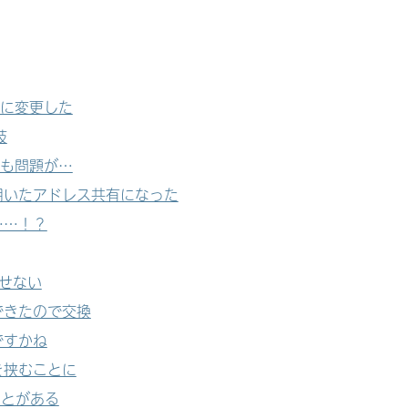
に変更した
肢
も問題が…
E を用いたアドレス共有になった
……！？
消せない
できたので交換
ですかね
を挟むことに
ことがある