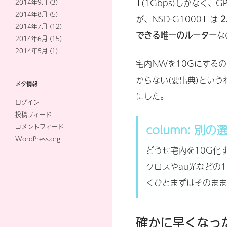
T(1Gbps)しかなく、
2014年9月
(3)
2014年8月
(5)
が、NSD-G1000T は
2
2014年7月
(12)
できる唯一のルーター
な
2014年6月
(15)
2014年5月
(1)
宅内NWを10Gにする
からない(要出典)という
メタ情報
にした。
ログイン
投稿フィード
column: 別の
コメントフィード
WordPress.org
どうせ宅内を10G化
クロスやau光などの
くひとまずはそのまま
確かに早くなっ