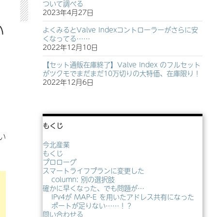
ついて調べる
2023年4月27日
い
よくみるとValve Indexコントローラーがさらに安
くなってる……
2022年12月10日
【セット通販在庫終了】Valve Index のフルセット
がツクモでまだまだ10万切りの大特価、在庫限り！
2022年12月6日
もくじ
い
今北産業
もくじ
プロローグ
スマートライフプランに変更した
column: 別の選択肢
確かに早くなった、でも問題が…
IPv4が MAP-E を用いたアドレス共有になった
ポートが足りない……！？
問い合わせる