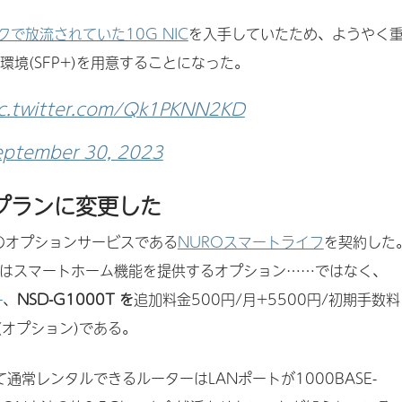
で放流されていた10G NIC
を入手していたため、ようやく
環境(SFP+)を用意することになった。
ic.twitter.com/Qk1PKNN2KD
eptember 30, 2023
プランに変更した
Oのオプションサービスである
NUROスマートライフ
を契約した
とはスマートホーム機能を提供するオプション……ではなく、
1
、
NSD-G1000T を
追加料金500円/月+5500円/初期手数料
(オプション)である。
て通常レンタルできるルーターはLANポートが1000BASE-