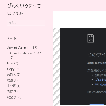
検
ぴんくいろにっき
索
ピンク髪は神
コ
ン
検
索:
テ
ン
カテゴリー
ツ
Advent Calendar
(12)
へ
Advent Calendar 2014
(8)
ス
Blog
(2)
キ
Copy
(3)
旅日記
(2)
ッ
映画
(1)
プ
未分類
(1)
考察
(3)
雑記
(150)