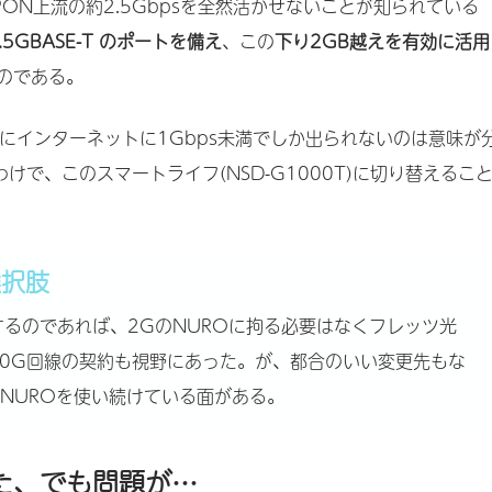
GPON上流の約2.5Gbpsを全然活かせないことが知られている
.5GBASE-T のポートを備え
、この
下り2GB越えを有効に活用
のである。
のにインターネットに1Gbps未満でしか出られないのは意味が
わけで、このスマートライフ(NSD-G1000T)に切り替えるこ
選択肢
するのであれば、2GのNUROに拘る必要はなくフレッツ光
10G回線の契約も視野にあった。が、都合のいい変更先もな
NUROを使い続けている面がある。
た、でも問題が…