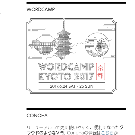
WORDCAMP
重
。
CONOHA
リニューアルして更に使いやすく、便利になった
ク
ラウドのようなVPS
, ConoHaの登録は
こちら
か