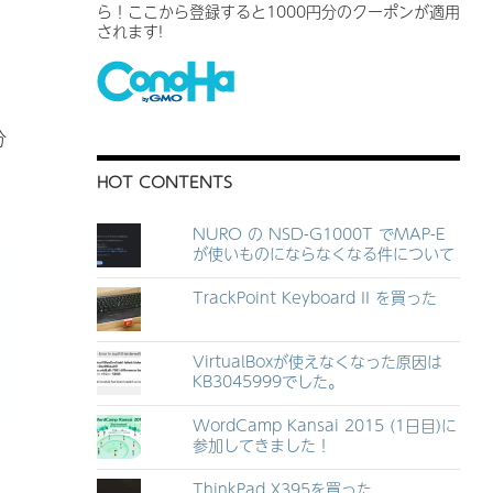
ら！ここから登録すると1000円分のクーポンが適用
されます!
分
と
HOT CONTENTS
NURO の NSD-G1000T でMAP-E
が使いものにならなくなる件について
TrackPoint Keyboard II を買った
VirtualBoxが使えなくなった原因は
KB3045999でした。
WordCamp Kansai 2015 (1日目)に
参加してきました！
ThinkPad X395を買った