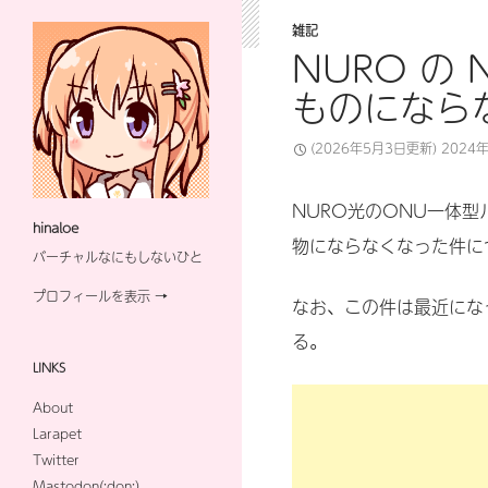
雑記
NURO の 
ものになら
(2026年5月3日更新)
2024
NURO光のONU一体型
hinaloe
物にならなくなった件に
バーチャルなにもしないひと
プロフィールを表示 →
なお、この件は最近にな
る。
LINKS
About
Larapet
Twitter
Mastodon(:don:)