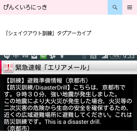
コ
検
ぴんくいろにっき
ン
索
メインメ
ニュー
テ
「シェイクアウト訓練」タグアーカイブ
ン
ツ
へ
ス
キ
ッ
プ