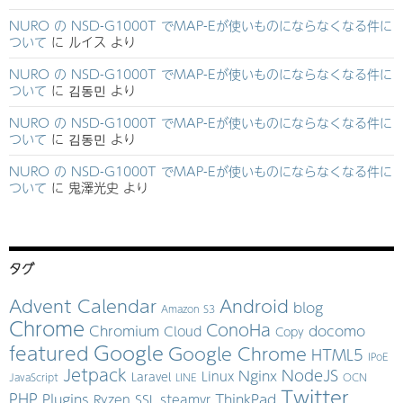
NURO の NSD-G1000T でMAP-Eが使いものにならなくなる件に
ついて
に
ルイス
より
NURO の NSD-G1000T でMAP-Eが使いものにならなくなる件に
ついて
に
김동민
より
NURO の NSD-G1000T でMAP-Eが使いものにならなくなる件に
ついて
に
김동민
より
NURO の NSD-G1000T でMAP-Eが使いものにならなくなる件に
ついて
に
鬼澤光史
より
タグ
Advent Calendar
Android
blog
Amazon S3
Chrome
ConoHa
Chromium
docomo
Cloud
Copy
Google
featured
Google Chrome
HTML5
IPoE
Jetpack
NodeJS
Nginx
Linux
Laravel
JavaScript
LINE
OCN
Twitter
PHP
Plugins
ThinkPad
Ryzen
SSL
steamvr