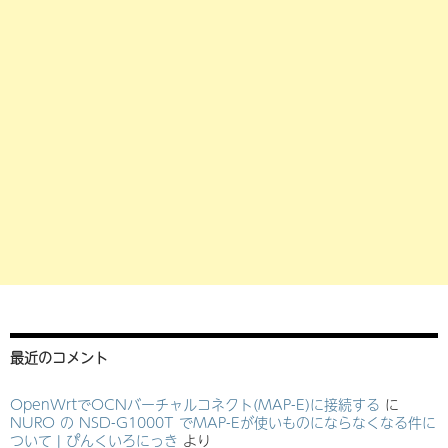
最近のコメント
OpenWrtでOCNバーチャルコネクト(MAP-E)に接続する
に
NURO の NSD-G1000T でMAP-Eが使いものにならなくなる件に
ついて | ぴんくいろにっき
より