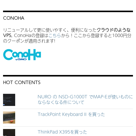
CONOHA
リニューアルして更に使いやすく、便利になった
クラウドのような
VPS
, ConoHaの登録は
こちら
から！ここから登録すると1000円分
のクーポンが適用されます!
HOT CONTENTS
NURO の NSD-G1000T でMAP-Eが使いものに
ならなくなる件について
TrackPoint Keyboard II を買った
ThinkPad X395を買った