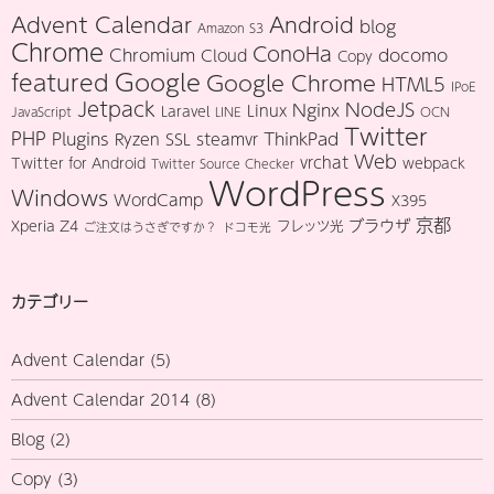
Advent Calendar
Android
blog
Amazon S3
Chrome
ConoHa
Chromium
docomo
Cloud
Copy
Google
featured
Google Chrome
HTML5
IPoE
Jetpack
NodeJS
Nginx
Linux
Laravel
JavaScript
LINE
OCN
Twitter
PHP
Plugins
ThinkPad
Ryzen
SSL
steamvr
Web
vrchat
Twitter for Android
webpack
Twitter Source Checker
WordPress
Windows
WordCamp
X395
京都
ブラウザ
Xperia Z4
フレッツ光
ご注文はうさぎですか？
ドコモ光
カテゴリー
Advent Calendar
(5)
Advent Calendar 2014
(8)
Blog
(2)
Copy
(3)