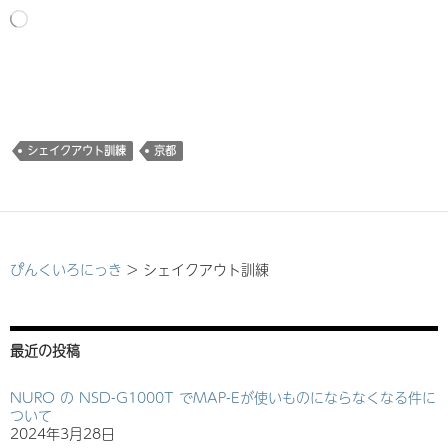
読
み
込
み
中…
シェイクアウト訓練
京都
ぴんくいろにっき
>
シェイクアウト訓練
最近の投稿
NURO の NSD-G1000T でMAP-Eが使いものにならなくなる件に
ついて
2024年3月28日