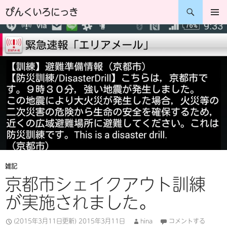
コ
検
ぴんくいろにっき
ン
索
メインメ
ニュー
テ
ン
ツ
へ
ス
キ
ッ
プ
雑記
京都市シェイクアウト訓練
が実施されました。
(2015年3月11日更新)
2015年3月11日
hina
コメントする