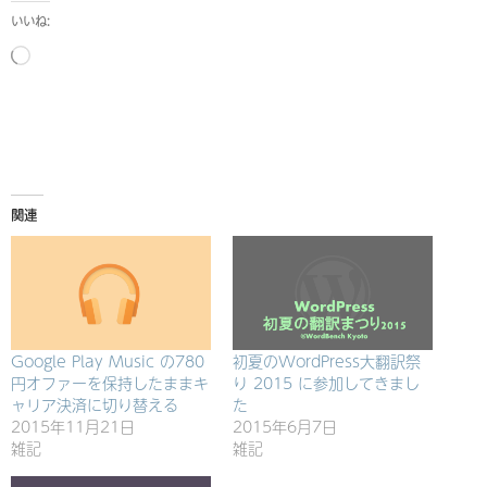
いいね:
読
み
込
み
中…
関連
Google Play Music の780
初夏のWordPress大翻訳祭
円オファーを保持したままキ
り 2015 に参加してきまし
ャリア決済に切り替える
た
2015年11月21日
2015年6月7日
雑記
雑記