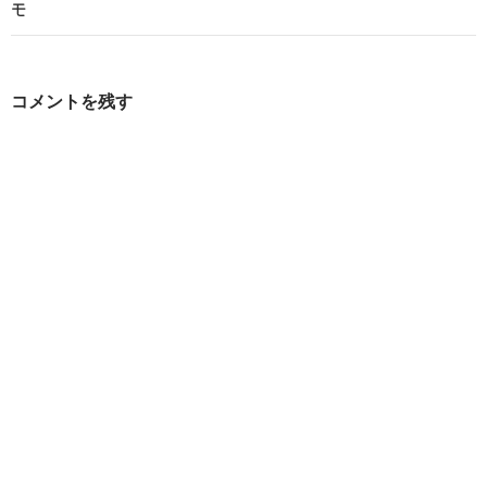
モ
ゲ
ー
シ
コメントを残す
ョ
ン