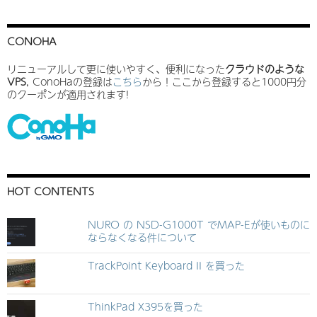
CONOHA
リニューアルして更に使いやすく、便利になった
クラウドのような
VPS
, ConoHaの登録は
こちら
から！ここから登録すると1000円分
のクーポンが適用されます!
HOT CONTENTS
NURO の NSD-G1000T でMAP-Eが使いものに
ならなくなる件について
TrackPoint Keyboard II を買った
ThinkPad X395を買った