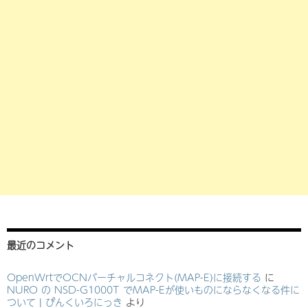
最近のコメント
OpenWrtでOCNバーチャルコネクト(MAP-E)に接続する
に
NURO の NSD-G1000T でMAP-Eが使いものにならなくなる件に
ついて | ぴんくいろにっき
より