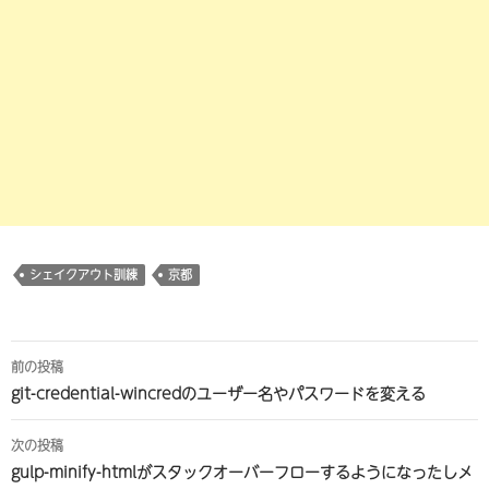
シェイクアウト訓練
京都
投
前の投稿
稿
git-credential-wincredのユーザー名やパスワードを変える
ナ
次の投稿
ビ
gulp-minify-htmlがスタックオーバーフローするようになったしメ