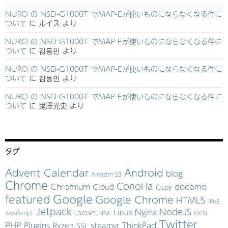
NURO の NSD-G1000T でMAP-Eが使いものにならなくなる件に
ついて
に
ルイス
より
NURO の NSD-G1000T でMAP-Eが使いものにならなくなる件に
ついて
に
김동민
より
NURO の NSD-G1000T でMAP-Eが使いものにならなくなる件に
ついて
に
김동민
より
NURO の NSD-G1000T でMAP-Eが使いものにならなくなる件に
ついて
に
鬼澤光史
より
タグ
Advent Calendar
Android
blog
Amazon S3
Chrome
ConoHa
Chromium
docomo
Cloud
Copy
Google
featured
Google Chrome
HTML5
IPoE
Jetpack
NodeJS
Nginx
Linux
Laravel
JavaScript
LINE
OCN
Twitter
PHP
Plugins
ThinkPad
Ryzen
SSL
steamvr