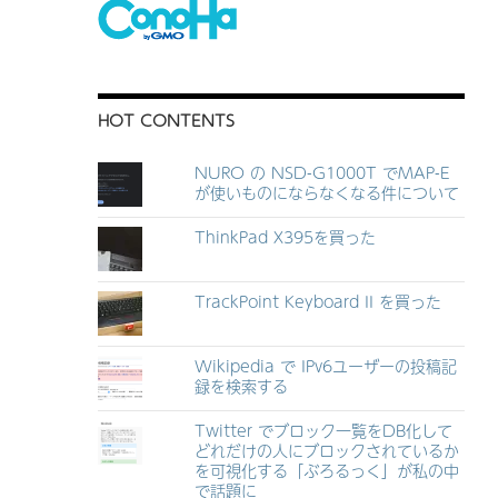
HOT CONTENTS
NURO の NSD-G1000T でMAP-E
が使いものにならなくなる件について
ThinkPad X395を買った
TrackPoint Keyboard II を買った
Wikipedia で IPv6ユーザーの投稿記
録を検索する
Twitter でブロック一覧をDB化して
どれだけの人にブロックされているか
を可視化する「ぶろるっく」が私の中
で話題に