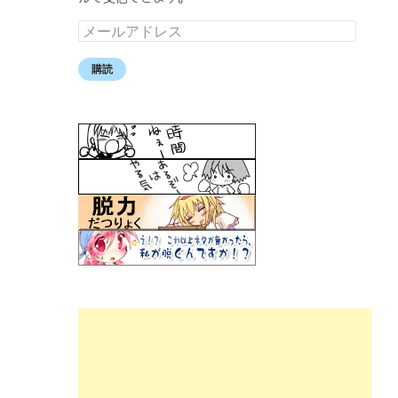
メ
ー
ル
購読
ア
ド
レ
ス