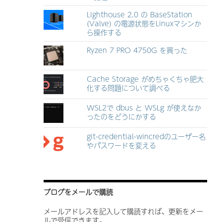
Lighthouse 2.0 の BaseStation
(Valve) の電源状態をLinuxマシンか
ら操作する
Ryzen 7 PRO 4750G を買った
Cache Storage がめちゃくちゃ肥大
化する問題について調べる
WSL2で dbus と WSLg が使えなか
ったのをどうにかする
git-credential-wincredのユーザー名
やパスワードを変える
ブログをメールで購読
メールアドレスを記入して購読すれば、更新をメー
ルで受信できます。