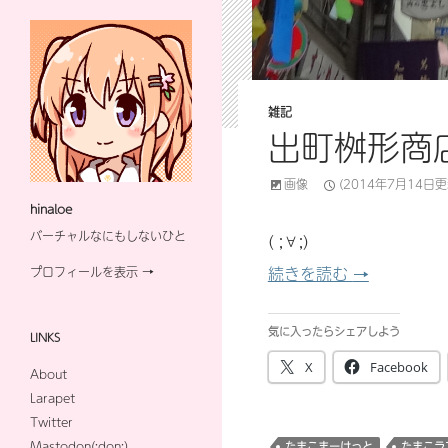
雑記
出町桝形商
画像
(2014年7月14日更
hinaloe
バーチャルなにもしないひと
( ;∀;)
出町桝形商店
続きを読む
→
プロフィールを表示 →
気に入ったらシェアしよう
LINKS
X
Facebook
About
Larapet
Twitter
Mastodon(:don:)
たまこまーけっと
たまこラ