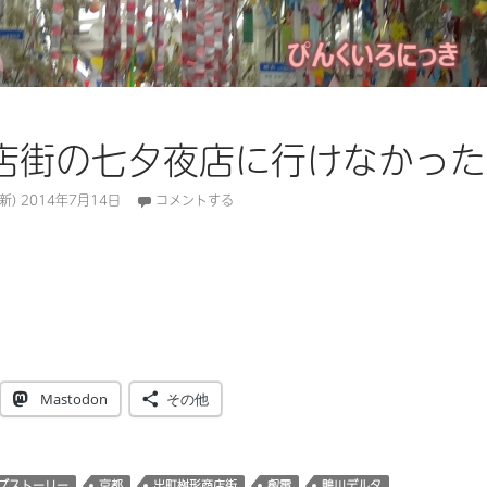
店街の七夕夜店に行けなかった
新)
2014年7月14日
コメントする
街の七夕夜店に行けなかった
Mastodon
その他
ブストーリー
京都
出町桝形商店街
叡電
鴨川デルタ