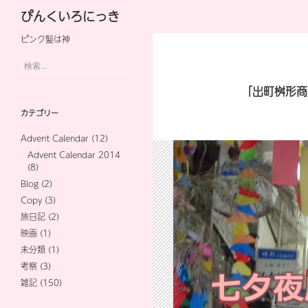
検
ぴんくいろにっき
索
ピンク髪は神
コ
ン
検
索:
テ
「出町桝形商
ン
カテゴリー
ツ
Advent Calendar
(12)
へ
Advent Calendar 2014
(8)
ス
Blog
(2)
キ
Copy
(3)
旅日記
(2)
ッ
映画
(1)
プ
未分類
(1)
考察
(3)
雑記
(150)