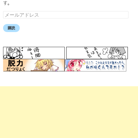
す。
メ
ー
ル
購読
ア
ド
レ
ス