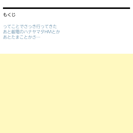
もくじ
ってことでさっき行ってきた
あと叡電のハナヤマタHMとか
あとたまことかさ…