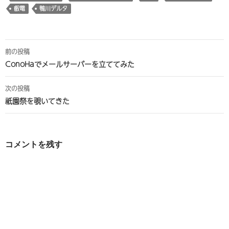
叡電
鴨川デルタ
投
前の投稿
稿
ConoHaでメールサーバーを立ててみた
ナ
次の投稿
ビ
祇園祭を覗いてきた
ゲ
ー
コメントを残す
シ
ョ
ン