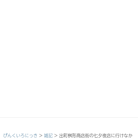
ぴんくいろにっき
>
雑記
>
出町桝形商店街の七夕夜店に行けなか