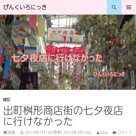
コ
検
ぴんくいろにっき
ン
索
メインメ
ニュー
テ
ン
ツ
へ
ス
キ
ッ
プ
雑記
出町桝形商店街の七夕夜店
に行けなかった
画像
(2014年7月14日更新)
2014年7月14日
hina
コメント