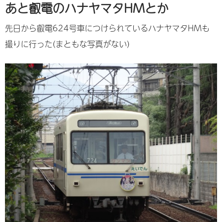
あと叡電のハナヤマタHMとか
先日から叡電624号車につけられているハナヤマタHMも
撮りに行った(まともな写真がない)