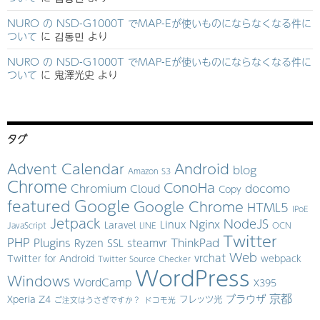
NURO の NSD-G1000T でMAP-Eが使いものにならなくなる件に
ついて
に
김동민
より
NURO の NSD-G1000T でMAP-Eが使いものにならなくなる件に
ついて
に
鬼澤光史
より
タグ
Advent Calendar
Android
blog
Amazon S3
Chrome
ConoHa
Chromium
docomo
Cloud
Copy
Google
featured
Google Chrome
HTML5
IPoE
Jetpack
NodeJS
Nginx
Linux
Laravel
JavaScript
LINE
OCN
Twitter
PHP
Plugins
ThinkPad
Ryzen
SSL
steamvr
Web
vrchat
Twitter for Android
webpack
Twitter Source Checker
WordPress
Windows
WordCamp
X395
京都
ブラウザ
Xperia Z4
フレッツ光
ご注文はうさぎですか？
ドコモ光