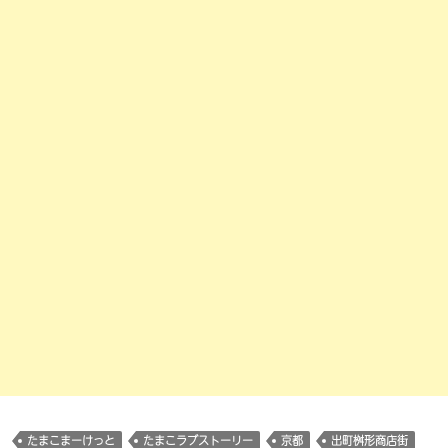
たまこまーけっと
たまこラブストーリー
京都
出町桝形商店街