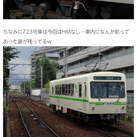
ちなみに723号車は今回はHMなし…車内になんか貼って
あった跡が残ってるw