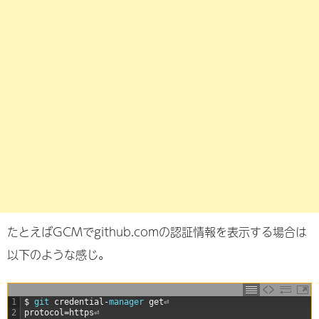
たとえばGCMでgithub.comの認証情報を表示する場合は
以下のような感じ。
1
$
git 
credential
-
manager 
get
⏎
2
protocol
=
https
⏎