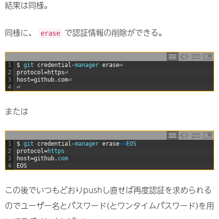
結果は同様。
同様に、
で認証情報の削除ができる。
erase
1
$
git 
credential
-
manager 
erase
⏎
2
protocol
=
https
⏎
3
host
=
github
.
com
⏎
4
⏎
または
1
$
git 
credential
-
manager 
erase
<
<
EOS
2
protocol
=
https
3
host
=
github
.
com
4
EOS
この後でいつもどおりpushし直せば再度認証を求められる
のでユーザー名とパスワード(とワンタイムパスワード)を用