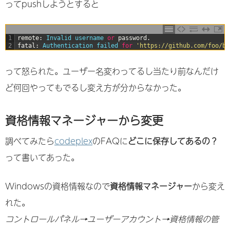
ってpushしようとすると
1
remote
:
Invalid 
username 
or
password
.
2
fatal
:
Authentication 
failed 
for
'https://github.com/foo/ba
って怒られた。ユーザー名変わってるし当たり前なんだけ
ど何回やってもでるし変え方が分からなかった。
資格情報マネージャーから変更
調べてみたら
codeplex
のFAQに
どこに保存してあるの？
って書いてあった。
Windowsの資格情報なので
資格情報マネージャー
から変え
れた。
コントロールパネル→ユーザーアカウント→資格情報の管