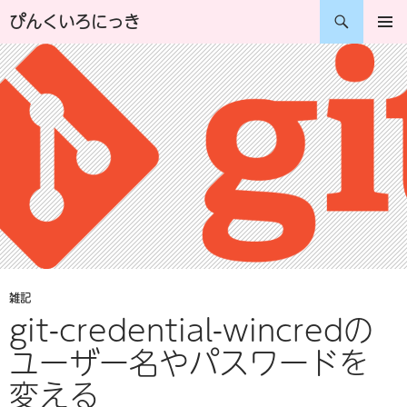
コ
検
ぴんくいろにっき
ン
索
メインメ
ニュー
テ
ン
ツ
へ
ス
キ
ッ
プ
雑記
git-credential-wincredの
ユーザー名やパスワードを
変える