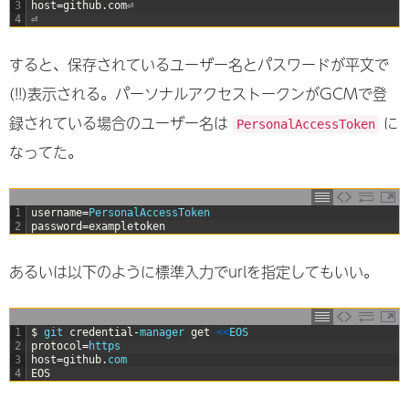
3
host
=
github
.
com
⏎
4
⏎
すると、保存されているユーザー名とパスワードが平文で
(!!)表示される。パーソナルアクセストークンがGCMで登
録されている場合のユーザー名は
に
PersonalAccessToken
なってた。
1
username
=
PersonalAccessToken
2
password
=
exampletoken
あるいは以下のように標準入力でurlを指定してもいい。
1
$
git 
credential
-
manager 
get
<
<
EOS
2
protocol
=
https
3
host
=
github
.
com
4
EOS