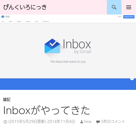
コ
検
ぴんくいろにっき
ン
索
メインメ
ニュー
テ
ン
ツ
へ
ス
キ
ッ
プ
雑記
Inboxがやってきた
(2015年5月29日更新)
2014年11月4日
hina
5件のコメント