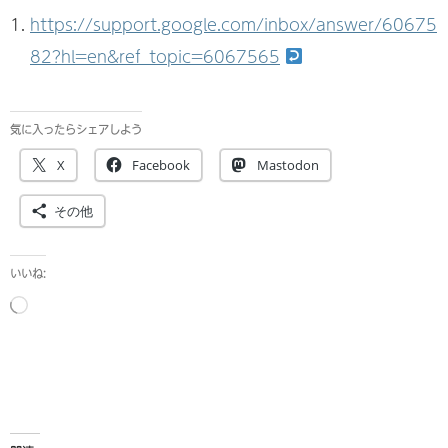
https://support.google.com/inbox/answer/60675
82?hl=en&ref_topic=6067565
気に入ったらシェアしよう
X
Facebook
Mastodon
その他
いいね:
読
み
込
み
中…