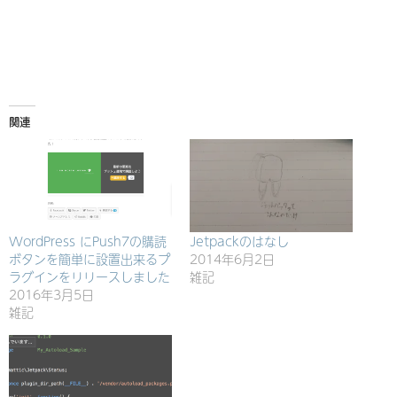
み
込
み
中…
関連
WordPress にPush7の購読
Jetpackのはなし
ボタンを簡単に設置出来るプ
2014年6月2日
ラグインをリリースしました
雑記
2016年3月5日
雑記