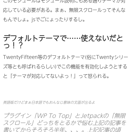
このモジュールはモジュール説明にもある通りテーマが対
応している必要がある。まぁ、無限スクロールってそんな
もんでしょ。jsでごにょったりするし。
デフォルトテーマで……使えないだと
っ！？
TwentyFifteen等のデフォルトテーマ(俗にTwentyシリー
ズ等とも呼ばれるらしい)でこの機能を有効化しようとする
と『テーマが対応してないよっ！』って怒られる。
英語版だけどまぁ日本語でもおんなじ意味の文面が出るよ
プラグイン「WP To Top」とJetpackの「無限
スクロール」どっちをとるかで悩む上記の記事を
書いてからそろそろ半年、、、。上記記事の頃