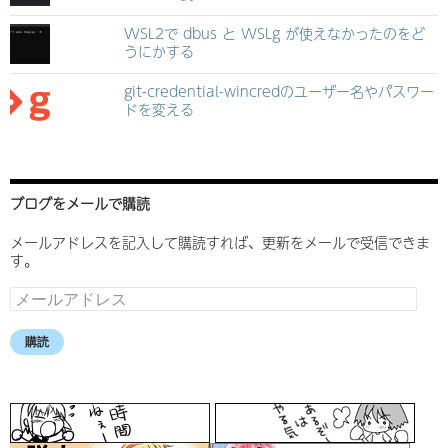
WSL2で dbus と WSLg が使えなかったのをど
うにかする
git-credential-wincredのユーザー名やパスワー
ドを変える
ブログをメールで購読
メールアドレスを記入して購読すれば、更新をメールで受信できま
す。
メ
ー
ル
購読
ア
ド
レ
ス