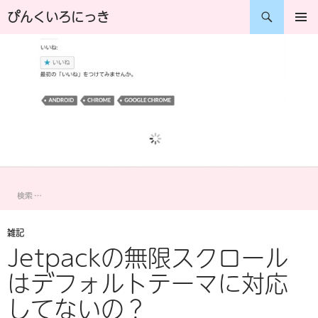
コ
検
ぴんくいろにっき
ン
索
メインメ
ニュー
テ
ン
ツ
へ
ス
キ
ッ
プ
雑記
Jetpackの無限スクロール
はデフォルトテーマに対応
してないの？