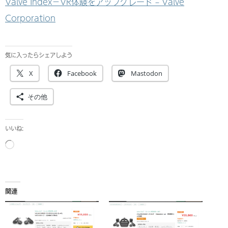
Valve Index－VR体験をアップグレード – Valve
Corporation
気に入ったらシェアしよう
X
Facebook
Mastodon
その他
いいね:
読
み
込
み
関連
中…