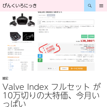
コ
検
ぴんくいろにっき
ン
索
メインメ
ニュー
テ
ン
ツ
へ
ス
キ
ッ
プ
雑記
Valve Index フルセット が
10万切りの大特価、今月い
っぱい