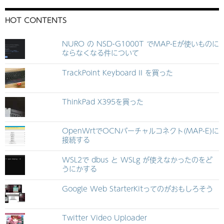
HOT CONTENTS
NURO の NSD-G1000T でMAP-Eが使いものに
ならなくなる件について
TrackPoint Keyboard II を買った
ThinkPad X395を買った
OpenWrtでOCNバーチャルコネクト(MAP-E)に
接続する
WSL2で dbus と WSLg が使えなかったのをど
うにかする
Google Web StarterKitってのがおもしろそう
Twitter Video Uploader