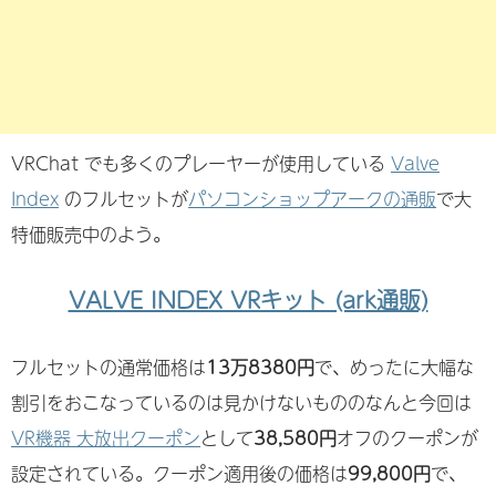
VRChat でも多くのプレーヤーが使用している
Valve
Index
のフルセットが
パソコンショップアークの通販
で大
特価販売中のよう。
VALVE INDEX VRキット (ark通販)
フルセットの通常価格は
13万8380円
で、めったに大幅な
割引をおこなっているのは見かけないもののなんと今回は
VR機器 大放出クーポン
として
38,580円
オフのクーポンが
設定されている。クーポン適用後の価格は
99,800円
で、