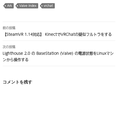
Ark
Valve Index
vrchat
投
前の投稿
稿
【SteamVR 1.14対応】 KinectでVRChatの疑似フルトラをする
ナ
次の投稿
ビ
Lighthouse 2.0 の BaseStation (Valve) の電源状態をLinuxマシ
ンから操作する
ゲ
ー
シ
コメントを残す
ョ
ン