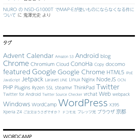
NURO の NSD-G1000T でMAP-Eが使いものにならなくなる件に
ついて
に
鬼澤光史
より
タグ
Advent Calendar
Android
blog
Amazon S3
Chrome
ConoHa
Chromium
docomo
Cloud
Copy
Google
featured
Google Chrome
HTML5
IPoE
Jetpack
NodeJS
Nginx
Linux
Laravel
JavaScript
LINE
OCN
Twitter
PHP
Plugins
ThinkPad
Ryzen
SSL
steamvr
Web
vrchat
Twitter for Android
webpack
Twitter Source Checker
WordPress
Windows
WordCamp
X395
京都
ブラウザ
Xperia Z4
フレッツ光
ご注文はうさぎですか？
ドコモ光
WORDCAMP