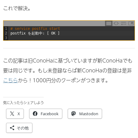
これで解決。
1
# service postfix start
2
postfix
を起動中
:
[
OK
]
3
この記事は旧ConoHaに基づいていますが新ConoHaでも
要は同じです。もし未登録ならば新ConoHaの登録は是非
こちら
から！1000円分のクーポンがつきます。
気に入ったらシェアしよう
X
Facebook
Mastodon
その他