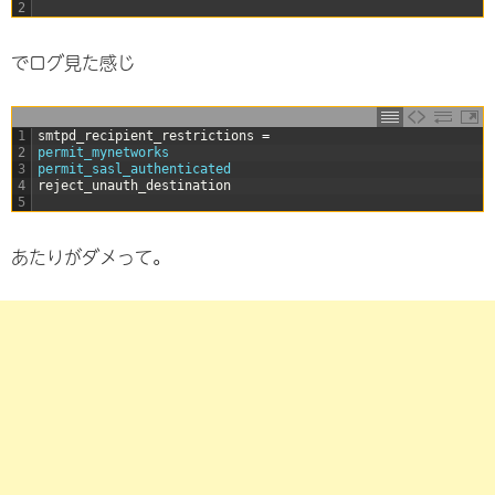
2
でログ見た感じ
1
smtpd_recipient_restrictions
=
2
permit_mynetworks
3
permit_sasl_authenticated
4
reject_unauth_destination
5
あたりがダメって。