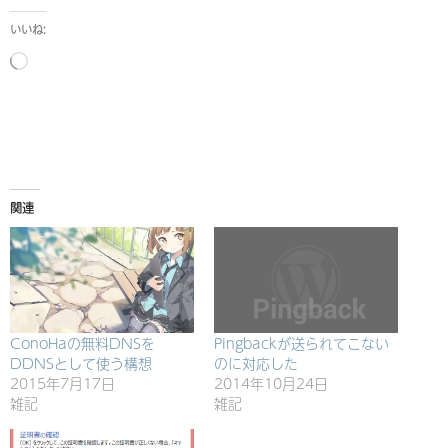
いいね:
読
み
込
み
中…
関連
ConoHaの無料DNSを
Pingbackが送られてこない
DDNSとして使う構想
のに対応した
2015年7月17日
2014年10月24日
雑記
雑記