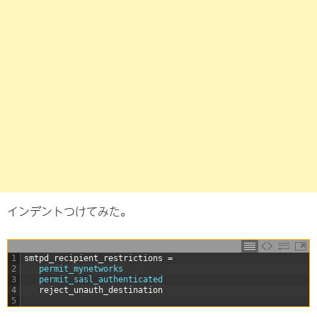
インデントつけてみた。
1
smtpd_recipient_restrictions
=
2
permit_mynetworks
3
permit_sasl_authenticated
4
reject_unauth_destination
5