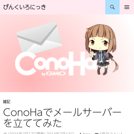
コ
検
ぴんくいろにっき
ン
索
メインメ
ニュー
テ
ン
ツ
へ
ス
キ
ッ
プ
雑記
ConoHaでメールサーバー
を立ててみた