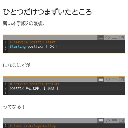
ひとつだけつまずいたところ
薄い本手順2の最後、
1
# service postfix start
2
Starting 
postfix
:
[
OK
]
3
になるはずが
1
# service postfix restart
2
postfix
を起動中
:
[
失敗
]
3
ってなる！
1
# less /var/log/maillog