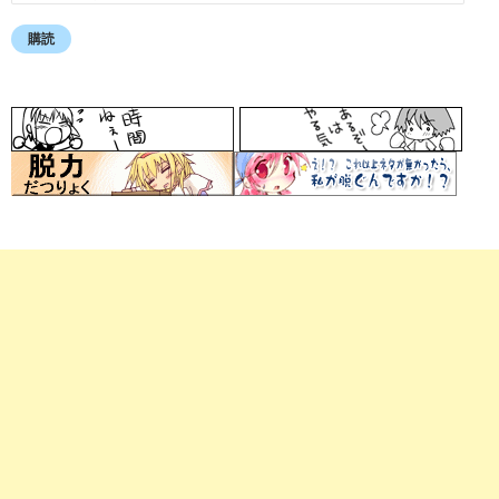
ー
ル
購読
ア
ド
レ
ス