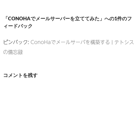
ゲ
ー
「CONOHAでメールサーバーを立ててみた」への1件のフ
シ
ィードバック
ョ
ピンバック:
ConoHaでメールサーバを構築する | テトシス
ン
の備忘録
コメントを残す