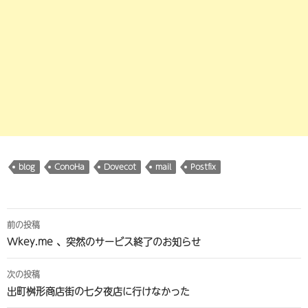
blog
ConoHa
Dovecot
mail
Postfix
投
前の投稿
稿
Wkey.me 、突然のサービス終了のお知らせ
ナ
次の投稿
ビ
出町桝形商店街の七夕夜店に行けなかった