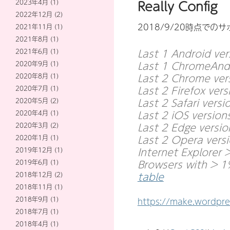
Really Config
2023年4月
(1)
2022年12月
(2)
2018/9/20時点で
2021年11月
(1)
2021年8月
(1)
Last 1 Android ver
2021年6月
(1)
Last 1 ChromeAndr
2020年9月
(1)
Last 2 Chrome ver
2020年8月
(1)
Last 2 Firefox vers
2020年7月
(1)
Last 2 Safari versi
2020年5月
(2)
Last 2 iOS versions
2020年4月
(1)
Last 2 Edge versio
2020年3月
(2)
Last 2 Opera versi
2020年1月
(1)
Internet Explorer 
2019年12月
(1)
Browsers with > 
2019年6月
(1)
table
2018年12月
(2)
2018年11月
(1)
2018年9月
(1)
https://make.wordpre
2018年7月
(1)
2018年4月
(1)