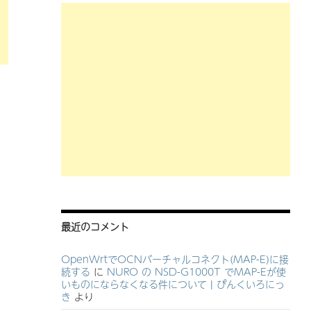
最近のコメント
OpenWrtでOCNバーチャルコネクト(MAP-E)に接
続する
に
NURO の NSD-G1000T でMAP-Eが使
いものにならなくなる件について | ぴんくいろにっ
き
より