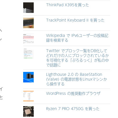
ThinkPad X395を買った
TrackPoint Keyboard II を買った
へ
Wikipedia で IPv6ユーザーの投稿記
し
録を検索する
Twitter でブロック一覧をDB化して
どれだけの人にブロックされているか
を可視化する「ぶろるっく」が私の中
で話題に
Lighthouse 2.0 の BaseStation
(Valve) の電源状態をLinuxマシンか
ら操作する
イ
WordPress の推奨動作ブラウザ
と
Ryzen 7 PRO 4750G を買った