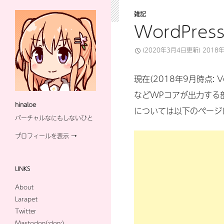
雑記
WordPr
(2020年3月4日更新)
2018
現在(2018年9月時点: V
などWPコアが出力する
hinaloe
については以下のページ
バーチャルなにもしないひと
プロフィールを表示 →
LINKS
About
Larapet
Twitter
Mastodon(:don:)