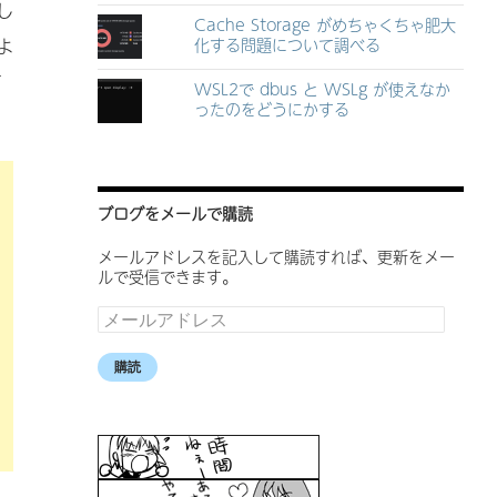
し
Cache Storage がめちゃくちゃ肥大
化する問題について調べる
よ
て
WSL2で dbus と WSLg が使えなか
ったのをどうにかする
ブログをメールで購読
メールアドレスを記入して購読すれば、更新をメー
ルで受信できます。
メ
ー
ル
購読
ア
ド
レ
ス