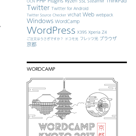
PHP
Plugins
ThinkPad
Ryzen
SSL
steamvr
OCN
Twitter
Twitter for Android
Web
vrchat
webpack
Twitter Source Checker
Windows
WordCamp
WordPress
ダ
X395
Xperia Z4
ブラウザ
フレッツ光
ご注文はうさぎですか？
ドコモ光
京都
WORDCAMP