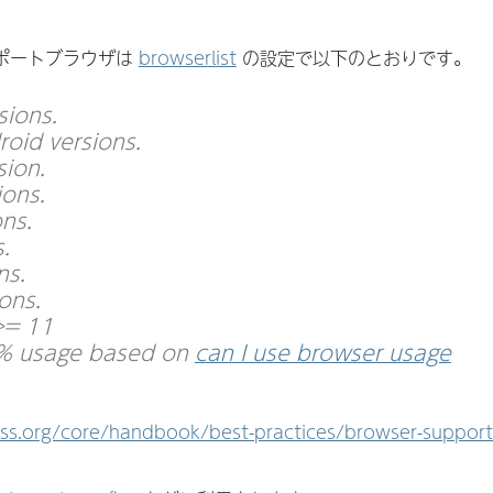
のサポートブラウザは
browserlist
の設定で以下のとおりです。
sions.
oid versions.
sion.
ions.
ons.
.
ns.
ons.
>= 11
1% usage based on
can I use browser usage
ss.org/core/handbook/best-practices/browser-support