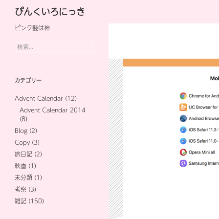
検
ぴんくいろにっき
索
ピンク髪は神
コ
ン
検
索:
テ
ン
カテゴリー
ツ
Advent Calendar
(12)
へ
Advent Calendar 2014
(8)
ス
Blog
(2)
キ
Copy
(3)
旅日記
(2)
ッ
映画
(1)
プ
未分類
(1)
考察
(3)
雑記
(150)