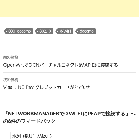
0001docomo
802.1X
d-WiFi
docomo
投
前の投稿
稿
OpenWrtでOCNバーチャルコネクト(MAP-E)に接続する
ナ
次の投稿
ビ
Visa LINE Pay クレジットカードがとどいた
ゲ
ー
「NETWORKMANAGERでD WI-FI にPEAPで接続する」へ
シ
の6件のフィードバック
ョ
水河 (@JJ1_Mizu_)