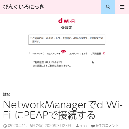
コ
検
ぴんくいろにっき
ン
索
メインメ
ニュー
テ
ン
ツ
へ
ス
キ
ッ
プ
雑記
NetworkManagerでd Wi-
Fi にPEAPで接続する
(2020年11月6日更新)
2020年3月28日
hina
6件のコメント