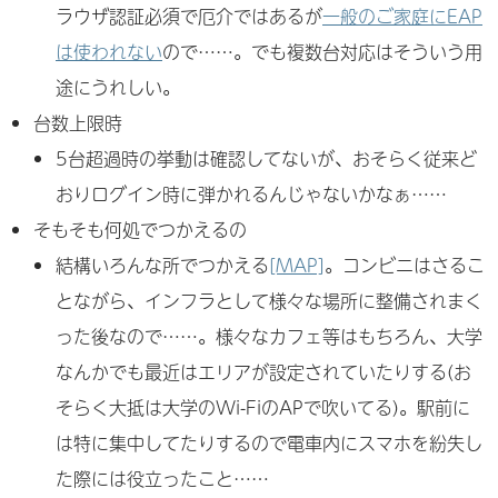
ラウザ認証必須で厄介ではあるが
一般のご家庭にEAP
は使われない
ので……。でも複数台対応はそういう用
途にうれしい。
台数上限時
5台超過時の挙動は確認してないが、おそらく従来ど
おりログイン時に弾かれるんじゃないかなぁ……
そもそも何処でつかえるの
結構いろんな所でつかえる
[MAP]
。コンビニはさるこ
とながら、インフラとして様々な場所に整備されまく
った後なので……。様々なカフェ等はもちろん、大学
なんかでも最近はエリアが設定されていたりする(お
そらく大抵は大学のWi-FiのAPで吹いてる)。駅前に
は特に集中してたりするので電車内にスマホを紛失し
た際には役立ったこと……