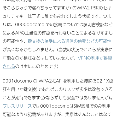
そこらじゅうで漏れちゃってますが) のWPA2-PSKのセキ
ュリティキーは正式に誰でもみれてしまう状態です。つま
りは、0000docomo での接続については証明書検証など
によるAPの正当性の確認を行わないことによるなりすまし
の可能性や、
鍵交換の傍受による通信の傍受などの可能性
が高くなるかもしれません。(当該の状況でこれらが実際に
可能なのか検証などはしていませんが、
VPNの利用が推奨
される
のは主にこのためです)
0001docomo の WPA2-EAP を利用した接続(802.1X認
証を用いた鍵交換)であればこのリスクが多少は改善できる
ことが期待できます(かならずしも安全ではありませんが)。
プレスリリース
では0001docomoはSIM認証でのみ利用
可能なような記載がありますが、実際はそんなことはなく