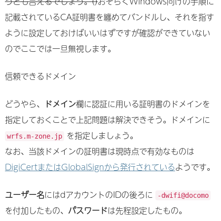
うとも言えるでしょう。()
おそらくWindows向けの手順に
記載されているCA証明書を纏めてバンドルし、それを指す
ように設定しておけばいいはずですが確認ができていない
のでここでは一旦無視します。
信頼できるドメイン
どうやら、
ドメイン
欄に認証に用いる証明書のドメインを
指定しておくことで上記問題は解決できそう。ドメインに
を指定しましょう。
wrfs.m-zone.jp
なお、当該ドメインの証明書は現時点で有効なものは
DigiCertまたはGlobalSignから発行されている
ようです。
ユーザー名
にはdアカウントのIDの後ろに
-dwifi@docomo
を付加したもの、
パスワード
は先程設定したもの。