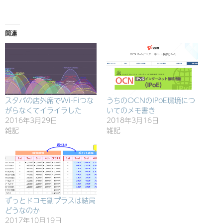
込
み
関連
中…
スタバの店外席でWi-Fiつな
うちのOCNのIPoE環境につ
がらなくてイライラした
いてのメモ書き
2016年3月29日
2018年3月16日
雑記
雑記
ずっとドコモ割プラスは結局
どうなのか
2017年10月19日