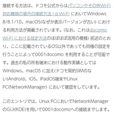
接続する方法は、ドコモ公式からは
パソコンやその他Wi-Fi
対応機器の場合の接続方法 | d Wi-Fi
においてWindows
8/8.1/10、macOS(なぜか表示バージョンが古い) におけ
る利用方法が掲載されています。(なお、これは
docomo
Wi-Fi における設定方法
のほぼほぼ流用の模様) 前述のとお
り、ここに記載されているOS以外であっても同様の設定を
行うことによって0001docomo を利用することが可能で
す。過去の私の所有端末における動作実績としては
Windows、macOS に加え(ドコモ契約SIMのな
い)Android、iOS、iPadOS端末やLinux
PC(NetworkManager) において確認をしています。
このエントリでは、Linux PCにおいてNetworkManager
のGUI(KDE)を用いて0001docomoへの接続までします。