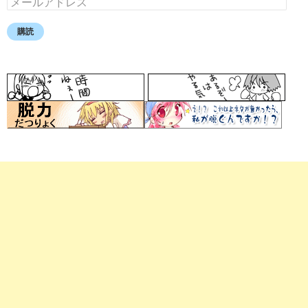
ー
ル
購読
ア
ド
レ
ス