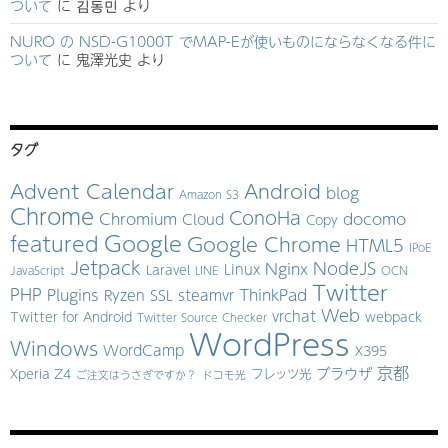
ついて
に
김동민
より
NURO の NSD-G1000T でMAP-Eが使いものにならなくなる件に
ついて
に
鬼澤光史
より
タグ
Advent Calendar
Android
blog
Amazon S3
Chrome
ConoHa
Chromium
docomo
Cloud
Copy
Google
featured
Google Chrome
HTML5
IPoE
Jetpack
NodeJS
Nginx
Linux
Laravel
JavaScript
LINE
OCN
Twitter
PHP
Plugins
ThinkPad
Ryzen
SSL
steamvr
Web
vrchat
Twitter for Android
webpack
Twitter Source Checker
WordPress
Windows
WordCamp
X395
京都
ブラウザ
Xperia Z4
フレッツ光
ご注文はうさぎですか？
ドコモ光