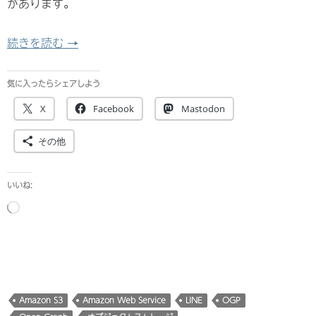
があります。
LINEのOGP画像がS3に置いたののみ表示され
続きを読む
→
気に入ったらシェアしよう
X
Facebook
Mastodon
その他
いいね:
読
み
込
み
中…
Amazon S3
Amazon Web Service
LINE
OGP