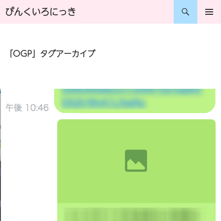
コ
検
ぴんくいろにっき
ン
索
メインメ
ニュー
テ
「OGP」タグアーカイブ
ン
ツ
へ
ス
キ
ッ
プ