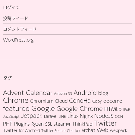
ログイン
投稿フィード
コメントフィード
WordPress.org
タグ
Advent Calendar
Android
blog
Amazon S3
Chrome
ConoHa
Chromium
docomo
Cloud
Copy
Google
featured
Google Chrome
HTML5
IPoE
Jetpack
NodeJS
Nginx
Linux
Laravel
JavaScript
LINE
OCN
Twitter
PHP
Plugins
ThinkPad
Ryzen
SSL
steamvr
Web
vrchat
Twitter for Android
webpack
Twitter Source Checker