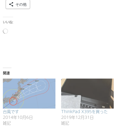
その他
いいね:
読
み
込
み
中…
関連
台風です
ThinkPad X395を買った
2014年10月6日
2019年12月31日
雑記
雑記