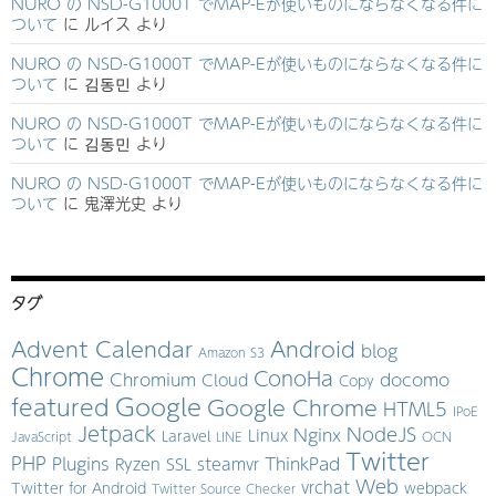
NURO の NSD-G1000T でMAP-Eが使いものにならなくなる件に
ついて
に
ルイス
より
NURO の NSD-G1000T でMAP-Eが使いものにならなくなる件に
ついて
に
김동민
より
NURO の NSD-G1000T でMAP-Eが使いものにならなくなる件に
ついて
に
김동민
より
NURO の NSD-G1000T でMAP-Eが使いものにならなくなる件に
ついて
に
鬼澤光史
より
タグ
Advent Calendar
Android
blog
Amazon S3
Chrome
ConoHa
Chromium
docomo
Cloud
Copy
Google
featured
Google Chrome
HTML5
IPoE
Jetpack
NodeJS
Nginx
Linux
Laravel
JavaScript
LINE
OCN
Twitter
PHP
Plugins
ThinkPad
Ryzen
SSL
steamvr
Web
vrchat
Twitter for Android
webpack
Twitter Source Checker