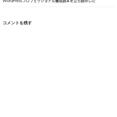
ビ
WordPressプロフェッショナル養成読本を立ち読みした
ゲ
ー
コメントを残す
シ
ョ
ン