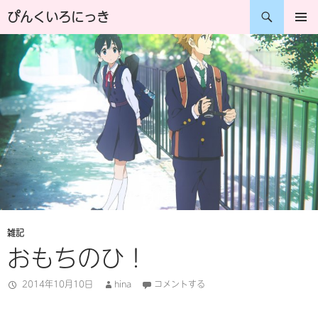
コ
検
ぴんくいろにっき
ン
索
メインメ
ニュー
テ
ン
ツ
へ
ス
キ
ッ
プ
雑記
おもちのひ！
2014年10月10日
hina
コメントする