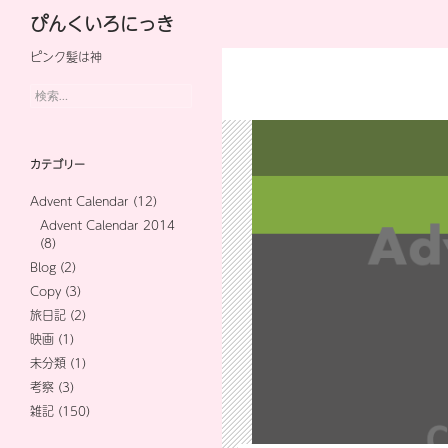
検
ぴんくいろにっき
索
ピンク髪は神
コ
ン
検
索:
テ
ン
カテゴリー
ツ
Advent Calendar
(12)
へ
Advent Calendar 2014
(8)
ス
Blog
(2)
キ
Copy
(3)
旅日記
(2)
ッ
映画
(1)
プ
未分類
(1)
考察
(3)
雑記
(150)