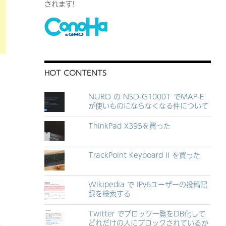
されます!
HOT CONTENTS
NURO の NSD-G1000T でMAP-E
が使いものにならなくなる件について
ThinkPad X395を買った
TrackPoint Keyboard II を買った
Wikipedia で IPv6ユーザーの投稿記
録を検索する
Twitter でブロック一覧をDB化して
どれだけの人にブロックされているか