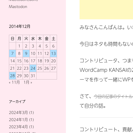
Mastodon
みなさんこんばんは。い
2014年12月
日
月
火
水
木
金
土
今日はネタも時間もない
1
2
3
4
5
6
7
8
9
10
11
12
13
コントリビュータ、つま
14
15
16
17
18
19
20
21
22
23
24
25
26
27
WordCamp KANSA
28
29
30
31
ーマを作って一緒にWPを
« 11月
1月 »
さて、
今回の記事のタイトル
アーカイブ
て自分の話。
2024年3月
(1)
2024年1月
(1)
2023年4月
(1)
コントリビュート、貢献