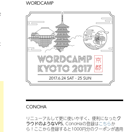
WORDCAMP
。
が
た
CONOHA
リニューアルして更に使いやすく、便利になった
ク
ラウドのようなVPS
, ConoHaの登録は
こちら
か
ら！ここから登録すると1000円分のクーポンが適用