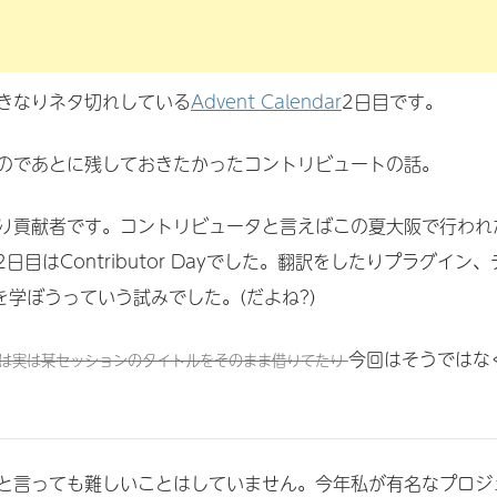
きなりネタ切れしている
Advent Calendar
2日目です。
のであとに残しておきたかったコントリビュートの話。
り貢献者です。コントリビュータと言えばこの夏大阪で行われ
Iの2日目はContributor Dayでした。翻訳をしたりプラグイン、
学ぼうっていう試みでした。(だよね?)
今回はそうではな
は実は某セッションのタイトルをそのまま借りてたり
と言っても難しいことはしていません。今年私が有名なプロジ