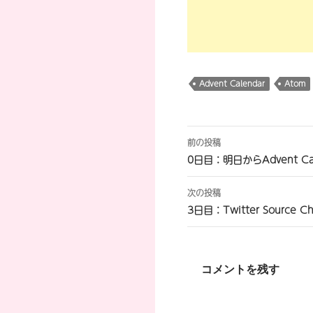
Advent Calendar
Atom
投
前の投稿
稿
0日目：明日からAdvent C
ナ
次の投稿
ビ
3日目：Twitter Source 
ゲ
ー
コメントを残す
シ
ョ