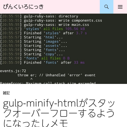
コ
検
ぴんくいろにっき
ン
索
メインメ
ニュー
テ
ン
ツ
へ
ス
キ
ッ
プ
雑記
gulp-minify-htmlがスタッ
クオーバーフローするよう
になったしメモ