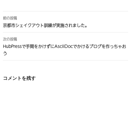
投
前の投稿
稿
京都市シェイクアウト訓練が実施されました。
ナ
次の投稿
ビ
HubPressで手間をかけずにAsciiDocでかけるブログを作っちゃお
う
ゲ
ー
シ
コメントを残す
ョ
ン