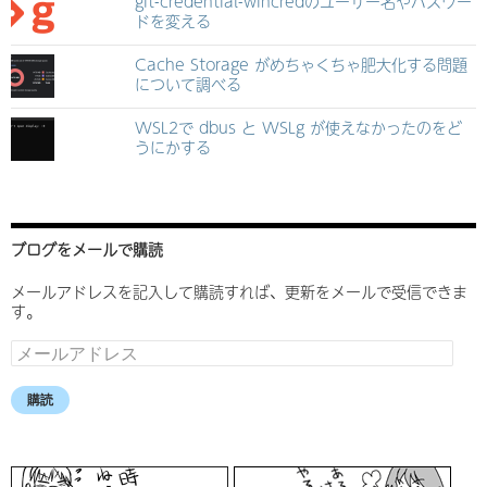
git-credential-wincredのユーザー名やパスワー
ドを変える
Cache Storage がめちゃくちゃ肥大化する問題
について調べる
WSL2で dbus と WSLg が使えなかったのをど
うにかする
ブログをメールで購読
メールアドレスを記入して購読すれば、更新をメールで受信できま
す。
メ
ー
ル
購読
ア
ド
レ
ス