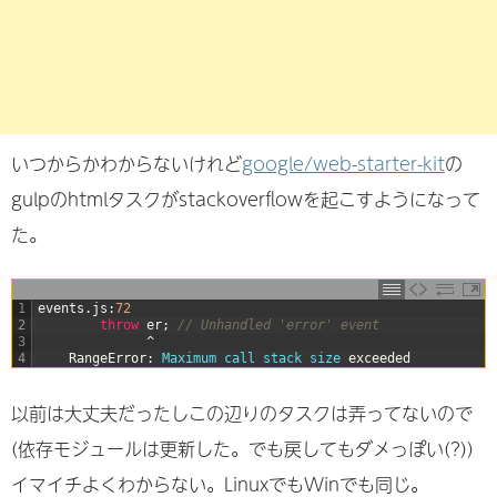
いつからかわからないけれど
google/web-starter-kit
の
gulpのhtmlタスクがstackoverflowを起こすようになって
た。
1
events
.
js
:
72
2
throw
er
;
// Unhandled 'error' event
3
^
4
RangeError
:
Maximum 
call 
stack 
size 
exceeded
以前は大丈夫だったしこの辺りのタスクは弄ってないので
(依存モジュールは更新した。でも戻してもダメっぽい(?))
イマイチよくわからない。LinuxでもWinでも同じ。