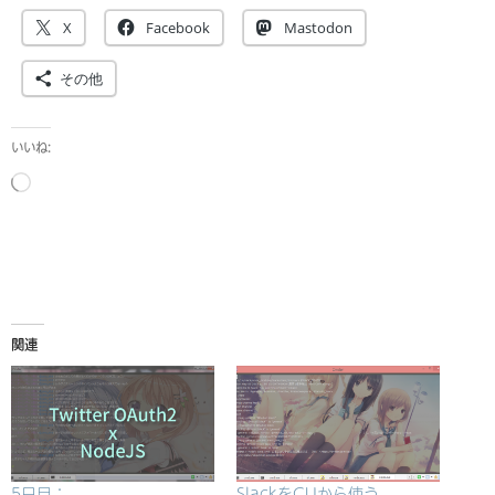
X
Facebook
Mastodon
その他
いいね:
読
み
込
み
中…
関連
5日目：
SlackをCLIから使う