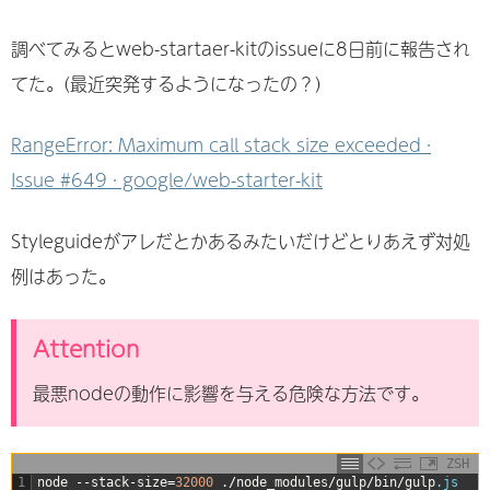
調べてみるとweb-startaer-kitのissueに8日前に報告され
てた。(最近突発するようになったの？)
RangeError: Maximum call stack size exceeded ·
Issue #649 · google/web-starter-kit
Styleguideがアレだとかあるみたいだけどとりあえず対処
例はあった。
Attention
最悪nodeの動作に影響を与える危険な方法です。
ZSH
1
node
--
stack
-
size
=
32000
.
/
node_modules
/
gulp
/
bin
/
gulp
.js