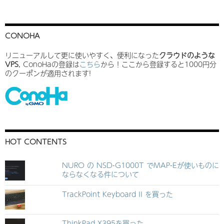
CONOHA
リニューアルして更に使いやすく、便利になった
クラウドのような
VPS
, ConoHaの登録は
こちら
から！ここから登録すると1000円分
のクーポンが適用されます!
HOT CONTENTS
NURO の NSD-G1000T でMAP-Eが使いものに
ならなくなる件について
TrackPoint Keyboard II を買った
ThinkPad X395を買った