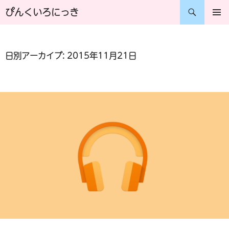
コ
検
ぴんくいろにっき
ン
索
メインメ
ニュー
テ
日別アーカイブ: 2015年11月21日
ン
ツ
へ
ス
キ
ッ
プ