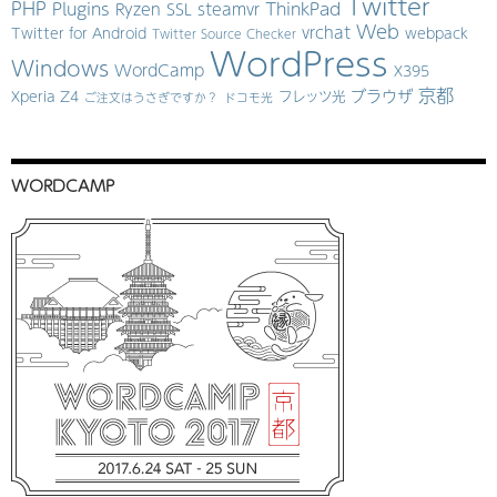
Twitter
PHP
Plugins
ThinkPad
Ryzen
SSL
steamvr
Web
vrchat
Twitter for Android
webpack
Twitter Source Checker
WordPress
Windows
WordCamp
X395
京都
ブラウザ
Xperia Z4
フレッツ光
ご注文はうさぎですか？
ドコモ光
WORDCAMP