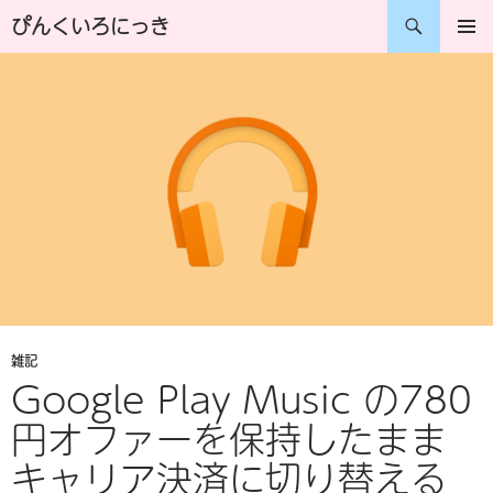
コ
検
ぴんくいろにっき
ン
索
メインメ
ニュー
テ
ン
ツ
へ
ス
キ
ッ
プ
雑記
Google Play Music の780
円オファーを保持したまま
キャリア決済に切り替える