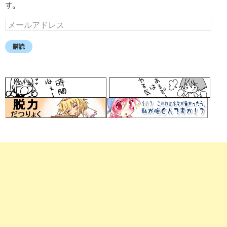
す。
メ
ー
ル
購読
ア
ド
レ
ス