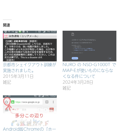
み
中…
関連
京都市シェイクアウト訓練が
NURO の NSD-G1000T で
実施されました。
MAP-Eが使いものにならな
2015年3月11日
くなる件について
雑記
2024年3月28日
雑記
Android版Chromeの「ホー