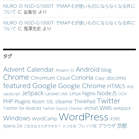
NURO の NSD-G1000T でMAP-Eが使いものにならなくなる件に
ついて
に
김동민
より
NURO の NSD-G1000T でMAP-Eが使いものにならなくなる件に
ついて
に
鬼澤光史
より
タグ
Advent Calendar
Android
blog
Amazon S3
Chrome
ConoHa
Chromium
docomo
Cloud
Copy
Google
featured
Google Chrome
HTML5
IPoE
Jetpack
NodeJS
Nginx
Linux
Laravel
JavaScript
LINE
OCN
Twitter
PHP
Plugins
ThinkPad
Ryzen
SSL
steamvr
Web
vrchat
Twitter for Android
webpack
Twitter Source Checker
WordPress
Windows
WordCamp
X395
京都
ブラウザ
Xperia Z4
フレッツ光
ご注文はうさぎですか？
ドコモ光