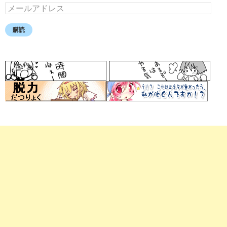
メ
ー
ル
購読
ア
ド
レ
ス