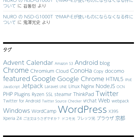
ついて
に
김동민
より
NURO の NSD-G1000T でMAP-Eが使いものにならなくなる件に
ついて
に
鬼澤光史
より
タグ
Advent Calendar
Android
blog
Amazon S3
Chrome
ConoHa
Chromium
docomo
Cloud
Copy
Google
featured
Google Chrome
HTML5
IPoE
Jetpack
NodeJS
Nginx
Linux
Laravel
JavaScript
LINE
OCN
Twitter
PHP
Plugins
ThinkPad
Ryzen
SSL
steamvr
Web
vrchat
Twitter for Android
webpack
Twitter Source Checker
WordPress
Windows
WordCamp
X395
京都
ブラウザ
Xperia Z4
フレッツ光
ご注文はうさぎですか？
ドコモ光