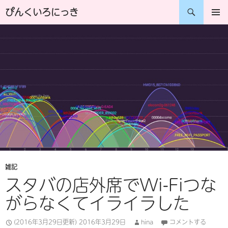
コ
検
ぴんくいろにっき
ン
索
メインメ
ニュー
テ
ン
ツ
へ
ス
キ
ッ
プ
雑記
スタバの店外席でWi-Fiつな
がらなくてイライラした
(2016年3月29日更新)
2016年3月29日
hina
コメントする