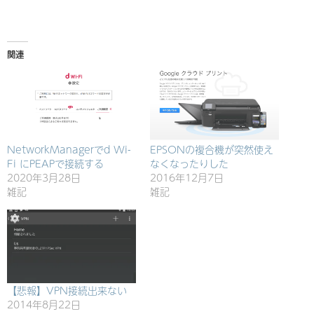
み
込
み
関連
中…
NetworkManagerでd Wi-
EPSONの複合機が突然使え
Fi にPEAPで接続する
なくなったりした
2020年3月28日
2016年12月7日
雑記
雑記
【悲報】VPN接続出来ない
2014年8月22日