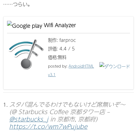
……つらい。
Wifi Analyzer
制作: farproc
評価: 4.4 / 5
価格:無料
posted by:
AndroidHTML
v3.1
スタバ混んでるわけでもないけど席無いぞ～
(@ Starbucks Coffee 京都タワー店 –
@starbucks_j
in 京都市, 京都府)
https://t.co/wm7wPujube