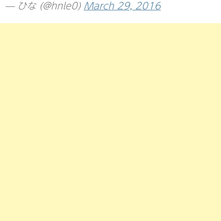
— ひな (@hnle0)
March 29, 2016