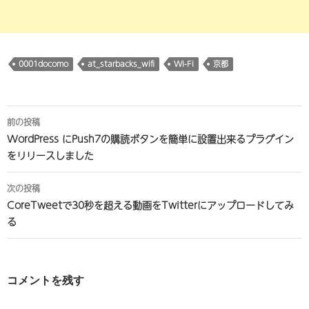
0001docomo
at_starbacks_wifi
Wi-Fi
京都
投
前の投稿
稿
WordPress にPush7の購読ボタンを簡単に設置出来るプラグイン
をリリースしました
ナ
ビ
次の投稿
CoreTweetで30秒を超える動画をTwitterにアップロードしてみ
ゲ
る
ー
シ
ョ
コメントを残す