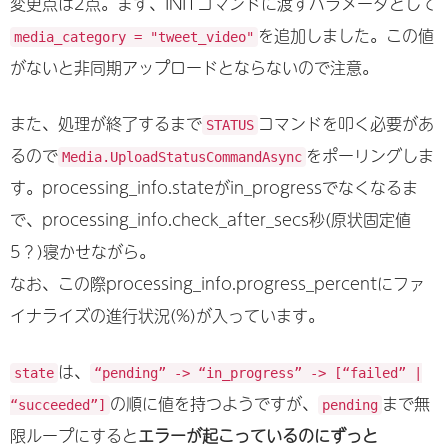
変更点は2点。まず、INITコマンドに渡すパラメータとして
を追加しました。この値
media_category = "tweet_video"
がないと非同期アップロードとならないので注意。
また、処理が終了するまで
コマンドを叩く必要があ
STATUS
るので
をポーリングしま
Media.UploadStatusCommandAsync
す。processing_info.stateがin_progressでなくなるま
で、processing_info.check_after_secs秒(原状固定値
5？)寝かせながら。
なお、この際processing_info.progress_percentにファ
イナライズの進行状況(%)が入っています。
は、
state
“pending” -> “in_progress” -> [“failed” |
の順に値を持つようですが、
まで無
“succeeded”]
pending
限ループにすると
エラーが起こっているのにずっと