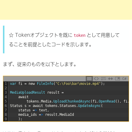
☆ Tokenオブジェクトを既に
として用意して
token
ることを前提としたコードを示します。
まず、従来のものを以下とします。
C#
1
var
fi
=
new
FileInfo
(
"C:\Foo\bar\movie.mp4"
)
;
2
3
MediaUploadResult 
result
=
4
await
5
tokens
.
Media
.
UploadChunkedAsync
(
fi
.
OpenRead
(
)
,
fi
.
L
6
Status
s
=
await
tokens
.
Statuses
.
UpdateAsync
(
7
status
=
>
text
,
8
media_ids
=
>
result
.
MediaId
9
)
;