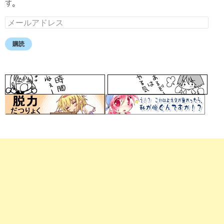
す。
メ
ー
ル
購読
ア
ド
レ
ス