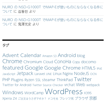
NURO の NSD-G1000T でMAP-Eが使いものにならなくなる件に
ついて
に
김동민
より
NURO の NSD-G1000T でMAP-Eが使いものにならなくなる件に
ついて
に
鬼澤光史
より
タグ
Advent Calendar
Android
blog
Amazon S3
Chrome
ConoHa
Chromium
docomo
Cloud
Copy
Google
featured
Google Chrome
HTML5
IPoE
Jetpack
NodeJS
Nginx
Linux
Laravel
JavaScript
LINE
OCN
Twitter
PHP
Plugins
ThinkPad
Ryzen
SSL
steamvr
Web
vrchat
Twitter for Android
webpack
Twitter Source Checker
WordPress
Windows
WordCamp
X395
京都
ブラウザ
Xperia Z4
フレッツ光
ご注文はうさぎですか？
ドコモ光