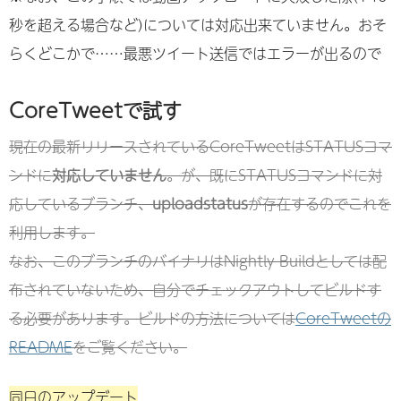
秒を超える場合など)については対応出来ていません。おそ
らくどこかで……最悪ツイート送信ではエラーが出るので
CoreTweetで試す
現在の最新リリースされているCoreTweetはSTATUSコマ
ンドに
対応していません
。が、既にSTATUSコマンドに対
応しているブランチ、
uploadstatus
が存在するのでこれを
利用します。
なお、このブランチのバイナリはNightly Buildとしては配
布されていないため、自分でチェックアウトしてビルドす
る必要があります。ビルドの方法については
CoreTweetの
README
をご覧ください。
同日のアップデート