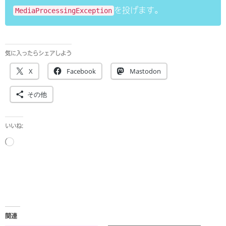
を投げます。
MediaProcessingException
気に入ったらシェアしよう
X
Facebook
Mastodon
その他
いいね:
読
み
込
み
中…
関連