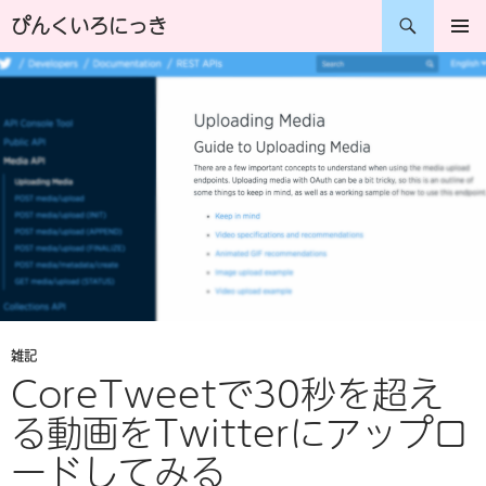
コ
検
ぴんくいろにっき
ン
索
メインメ
ニュー
テ
ン
ツ
へ
ス
キ
ッ
プ
雑記
CoreTweetで30秒を超え
る動画をTwitterにアップロ
ードしてみる