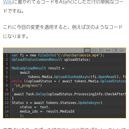
Wiki
に書かれてるコードをAsyncにしただけの単純なコー
ドですね。
これに今回の変更を適用すると、例えば次のようなコード
になります。
C#
1
var
fi
=
new
FileInfo
(
"C:\Foo\bar\movie.mp4"
)
;
2
UploadStatusCommandResult 
uploadStatus
;
3
4
MediaUploadResult 
result
=
5
await
6
tokens
.
Media
.
UploadChunkedAsync
(
fi
.
OpenRead
(
)
,
fi
.
7
while
(
(
uploadStatus
=
(
await
tokens
.
Media
.
UploadStatusCo
8
"in_progress"
)
9
{
10
await
Task
.
Delay
(
uploadStatus
.
ProcessingInfo
.
CheckAfterSe
11
}
12
Status
s
=
await
tokens
.
Statuses
.
UpdateAsync
(
13
status
=
>
text
,
14
media_ids
=
>
result
.
MediaId
15
)
;