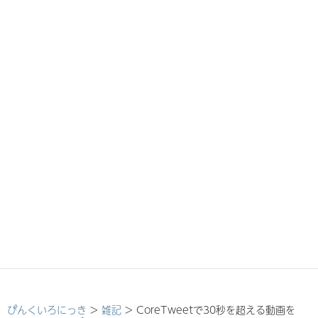
ぴんくいろにっき
>
雑記
>
CoreTweetで30秒を超える動画を