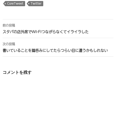
CoreTweet
Twitter
投
前の投稿
稿
スタバの店外席でWi-Fiつながらなくてイライラした
ナ
次の投稿
ビ
書いていることを鵜呑みにしてたらつらい目に遭うかもしれない
ゲ
ー
コメントを残す
シ
ョ
ン