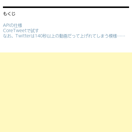
もくじ
APIの仕様
CoreTweetで試す
なお、Twitterは140秒以上の動画だって上げれてしまう模様……