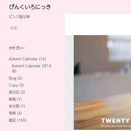
検
ぴんくいろにっき
索
ピンク髪は神
コ
ン
検
索:
テ
ン
カテゴリー
ツ
Advent Calendar
(12)
へ
Advent Calendar 2014
(8)
ス
Blog
(2)
キ
Copy
(3)
旅日記
(2)
ッ
映画
(1)
プ
未分類
(1)
考察
(3)
雑記
(150)