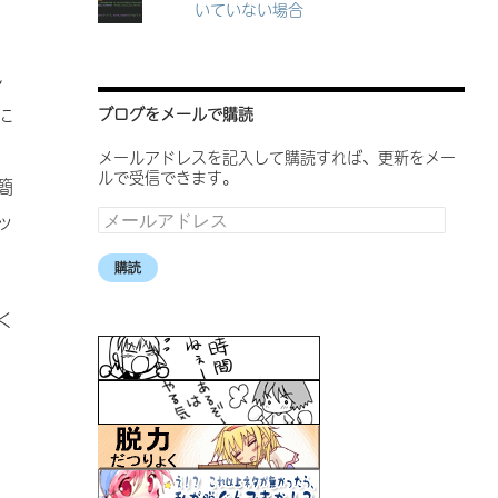
いていない場合
し
に
ブログをメールで購読
メールアドレスを記入して購読すれば、更新をメー
ルで受信できます。
簡
メ
ッ
ー
ル
購読
ア
ド
レ
く
ス