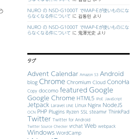
NURO の NSD-G1000T でMAP-Eが使いものにな
う
らなくなる件について
に
김동민
より
NURO の NSD-G1000T でMAP-Eが使いものにな
らなくなる件について
に
鬼澤光史
より
タグ
Advent Calendar
Android
Amazon S3
Chrome
ConoHa
blog
Chromium
Cloud
Google
featured
docomo
Copy
Google Chrome
HTML5
IPoE
JavaScript
Jetpack
NodeJS
Nginx
Linux
Laravel
LINE
PHP
Plugins
ThinkPad
Ryzen
SSL
steamvr
OCN
Twitter
Twitter for Android
Web
vrchat
webpack
Twitter Source Checker
Windows
WordCamp