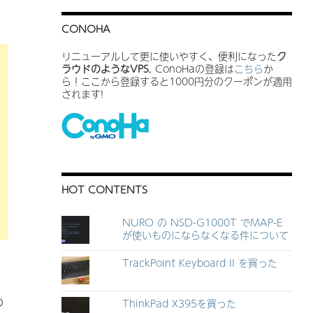
CONOHA
リニューアルして更に使いやすく、便利になった
ク
ラウドのようなVPS
, ConoHaの登録は
こちら
か
ら！ここから登録すると1000円分のクーポンが適用
されます!
HOT CONTENTS
NURO の NSD-G1000T でMAP-E
が使いものにならなくなる件について
TrackPoint Keyboard II を買った
め
ThinkPad X395を買った