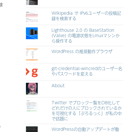
ま
Wikipedia で IPv6ユーザーの投稿記
録を検索する
Lighthouse 2.0 の BaseStation
(Valve) の電源状態をLinuxマシンか
ら操作する
WordPress の推奨動作ブラウザ
git-credential-wincredのユーザー名
やパスワードを変える
About
Twitter でブロック一覧をDB化して
どれだけの人にブロックされているか
を可視化する「ぶろるっく」が私の中
で話題に
テ
WordPressの自動アップデートが働