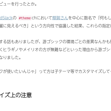
ビューを行ったとか。
dSlack
の
chにおいて
額賀さん
を中心に数名で「何も
#theme
麗に見えるべき」という方向性で協議した結果、これらの指定
する話もありましたが、游ゴシックの環境ごとの差異なんかも
くヒラギノやメイリオの方が無難などといった理由から游ゴシ
なりました。
クが使いたいんじゃ」って方は子テーマ等でカスタマイズして
イズ上の注意