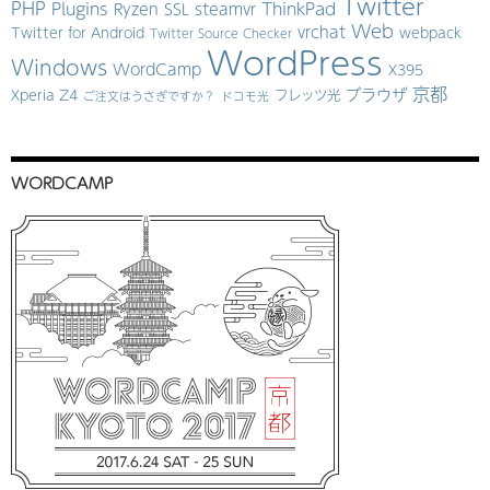
Twitter
PHP
Plugins
ThinkPad
Ryzen
SSL
steamvr
Web
vrchat
Twitter for Android
webpack
Twitter Source Checker
WordPress
Windows
WordCamp
X395
京都
ブラウザ
Xperia Z4
フレッツ光
ご注文はうさぎですか？
ドコモ光
WORDCAMP