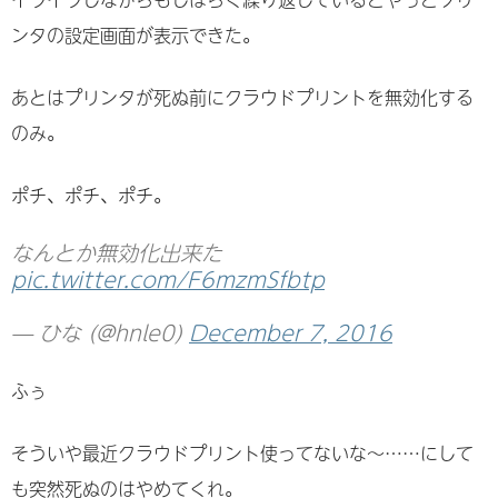
ンタの設定画面が表示できた。
あとはプリンタが死ぬ前にクラウドプリントを無効化する
のみ。
ポチ、ポチ、ポチ。
なんとか無効化出来た
pic.twitter.com/F6mzmSfbtp
— ひな (@hnle0)
December 7, 2016
ふぅ
そういや最近クラウドプリント使ってないな〜……にして
も突然死ぬのはやめてくれ。