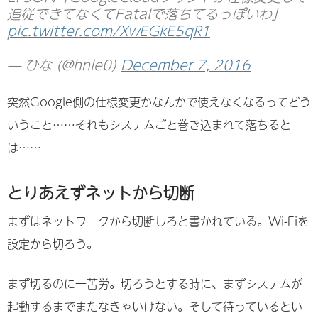
追従できてなくてFatalで落ちてるっぽいわ」
pic.twitter.com/XwEGkE5qR1
— ひな (@hnle0)
December 7, 2016
突然Google側の仕様変更かなんかで使えなくなるってどう
いうこと……それもシステムごと巻き込まれて落ちると
は……
とりあえずネットから切断
まずはネットワークから切断しろと書かれている。Wi-Fiを
設定から切ろう。
まず切るのに一苦労。切ろうとする時に、まずシステムが
起動するまでまたなきゃいけない。そして待っているとい