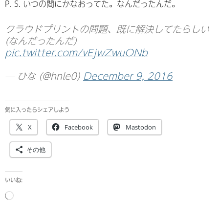
P. S. いつの間にかなおってた。なんだったんだ。
クラウドプリントの問題、既に解決してたらしい
(なんだったんだ)
pic.twitter.com/vEjwZwuONb
— ひな (@hnle0)
December 9, 2016
気に入ったらシェアしよう
X
Facebook
Mastodon
その他
いいね:
読
み
込