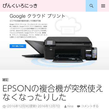
コ
検
ぴんくいろにっき
ン
索
メインメ
ニュー
テ
ン
ツ
へ
ス
キ
ッ
プ
雑記
EPSONの複合機が突然使え
なくなったりした
(2016年12月9日更新)
2016年12月7日
hina
コメントする