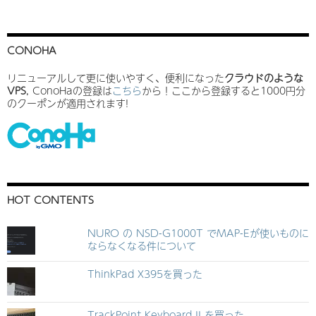
CONOHA
リニューアルして更に使いやすく、便利になった
クラウドのような
VPS
, ConoHaの登録は
こちら
から！ここから登録すると1000円分
のクーポンが適用されます!
HOT CONTENTS
NURO の NSD-G1000T でMAP-Eが使いものに
ならなくなる件について
ThinkPad X395を買った
TrackPoint Keyboard II を買った