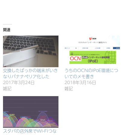
み
中…
関連
交換したばっかの端末がいき
うちのOCNのIPoE環境につ
なりバナナペリア化した
いてのメモ書き
2017年3月24日
2018年3月16日
雑記
雑記
スタバの店外席でWi-Fiつな