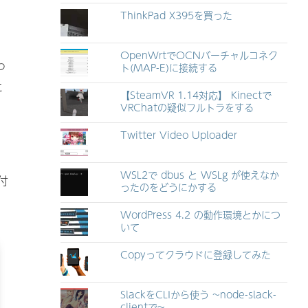
ThinkPad X395を買った
OpenWrtでOCNバーチャルコネク
っ
ト(MAP-E)に接続する
に
【SteamVR 1.14対応】 Kinectで
VRChatの疑似フルトラをする
Twitter Video Uploader
WSL2で dbus と WSLg が使えなか
付
ったのをどうにかする
WordPress 4.2 の動作環境とかにつ
いて
Copyってクラウドに登録してみた
SlackをCLIから使う ~node-slack-
clientで~