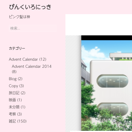
検
ぴんくいろにっき
索
ピンク髪は神
コ
ン
検
索:
テ
ン
カテゴリー
ツ
Advent Calendar
(12)
へ
Advent Calendar 2014
(8)
ス
Blog
(2)
キ
Copy
(3)
旅日記
(2)
ッ
映画
(1)
プ
未分類
(1)
考察
(3)
雑記
(150)