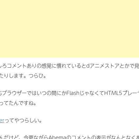
にしろコメントありの感覚に慣れているとdアニメストアとかで
たりします。つらひ。
応ブラウザーではいつの間にかFlashじゃなくてHTML5プレー
ってたんですね。
er
ってやつらしい。
んだけど、今更ながらAbemaのコメントの表示がなんとなく