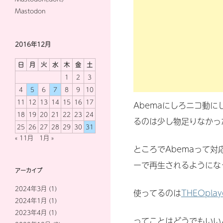
Mastodon
2016年12月
日
月
火
水
木
金
土
1
2
3
4
5
6
7
8
9
10
11
12
13
14
15
16
17
Abemaにしろニコ動
18
19
20
21
22
23
24
るのは少し物足りなかっ
25
26
27
28
29
30
31
« 11月
1月 »
ところでAbemaって対
ーで再生されるようにな
アーカイブ
2024年3月
(1)
使ってるのは
THEOplay
2024年1月
(1)
2023年4月
(1)
ってことはどうでもいい