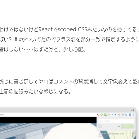
ではないけどReactでscoped CSSみたいなのを使ってる
いSuffixがついてたのでクラス名を部分一致で指定するよう
響はしない……はずだけど。少し心配。
感じに書き足してやればコメントの背景消して文字色変えて影
上記の拡張みたいな感じになる。