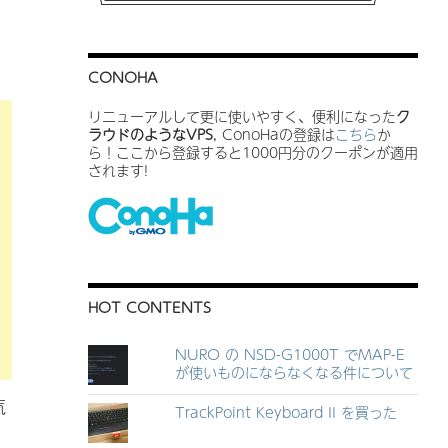
CONOHA
リニューアルして更に使いやすく、便利になった
ク
ラウドのようなVPS
, ConoHaの登録は
こちら
か
ら！ここから登録すると1000円分のクーポンが適用
されます!
HOT CONTENTS
NURO の NSD-G1000T でMAP-E
が使いものにならなくなる件について
気
TrackPoint Keyboard II を買った