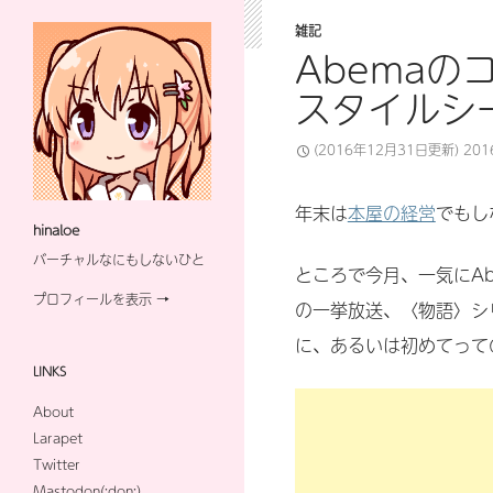
雑記
Abema
スタイルシ
(2016年12月31日更新)
20
年末は
本屋の経営
でもし
hinaloe
バーチャルなにもしないひと
ところで今月、一気にA
プロフィールを表示 →
の一挙放送、〈物語〉シ
に、あるいは初めてって
LINKS
About
Larapet
Twitter
Mastodon(:don:)