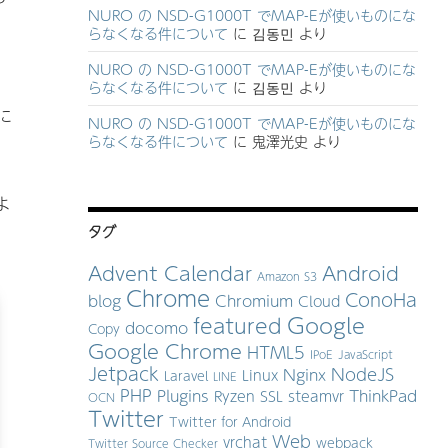
NURO の NSD-G1000T でMAP-Eが使いものにな
らなくなる件について
に
김동민
より
NURO の NSD-G1000T でMAP-Eが使いものにな
らなくなる件について
に
김동민
より
に
NURO の NSD-G1000T でMAP-Eが使いものにな
らなくなる件について
に
鬼澤光史
より
よ
タグ
Advent Calendar
Android
Amazon S3
Chrome
ConoHa
blog
Chromium
Cloud
Google
featured
docomo
Copy
Google Chrome
HTML5
IPoE
JavaScript
Jetpack
NodeJS
Nginx
Linux
Laravel
LINE
PHP
Plugins
ThinkPad
Ryzen
SSL
steamvr
OCN
Twitter
Twitter for Android
Web
vrchat
webpack
Twitter Source Checker