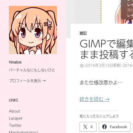
雑記
GIMPで編
まま投稿す
hinaloe
(2016年3月13日更新)
201
バーチャルなにもしないひと
プロフィールを表示 →
また仕様改悪かよ…
GIMPで編集
続きを読む
→
LINKS
About
気に入ったらシェアしよう
Larapet
Twitter
X
Facebook
Mastodon(:don:)