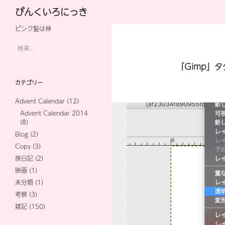
検
ぴんくいろにっき
索
ピンク髪は神
コ
ン
検
索:
テ
「Gimp」
ン
カテゴリー
ツ
Advent Calendar
(12)
へ
Advent Calendar 2014
(8)
ス
Blog
(2)
キ
Copy
(3)
旅日記
(2)
ッ
映画
(1)
プ
未分類
(1)
考察
(3)
雑記
(150)