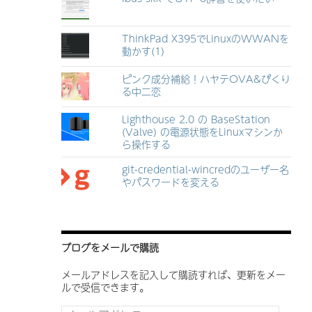
ThinkPad X395でLinuxのWWANを
動かす(1)
ピンク成分補給！ハヤテOVA&ぴくり
る中二恋
Lighthouse 2.0 の BaseStation
(Valve) の電源状態をLinuxマシンか
ら操作する
git-credential-wincredのユーザー名
やパスワードを変える
ブログをメールで購読
メールアドレスを記入して購読すれば、更新をメー
ルで受信できます。
メ