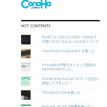
HOT CONTENTS
NURO の NSD-G1000T でMAP-E
が使いものにならなくなる件について
TrackPoint Keyboard II を買った
VirtualBoxが使えなくなった原因は
KB3045999でした。
WordCamp Kansai 2015 (1日目)に
参加してきました！
ThinkPad X395を買った
ibus-skk でUTF-8辞書を使いたい