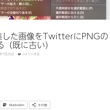
集した画像をTwitterにPNGの
る（既に古い）
6年1月25日
コメントする
した画像をTwitterにPNGのまま投稿する（既に古い）
Mastodon
その他