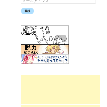
ー
ル
購読
ア
ド
レ
ス