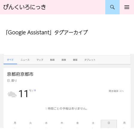
コ
検
ぴんくいろにっき
ン
索
メインメ
ニュー
テ
「Google Assistant」タグアーカイブ
ン
ツ
へ
ス
キ
ッ
プ