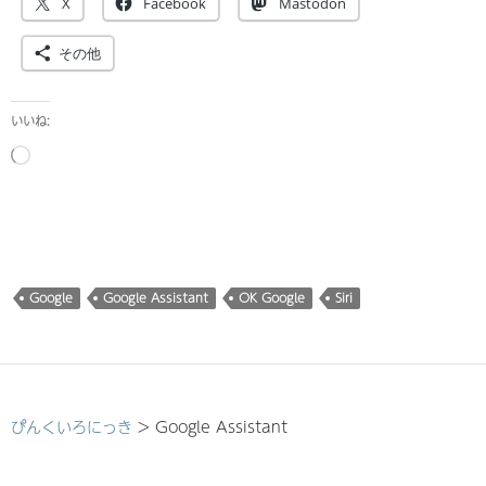
X
Facebook
Mastodon
その他
いいね:
読
み
込
み
中…
Google
Google Assistant
OK Google
Siri
ぴんくいろにっき
>
Google Assistant