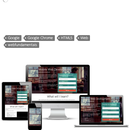
み
込
み
中…
Google
Google Chrome
HTML5
Web
webfundamentals