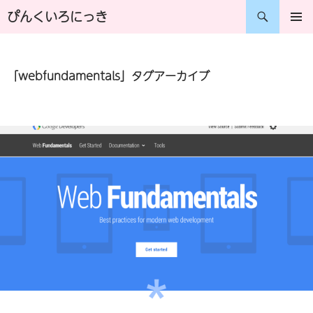
コ
検
ぴんくいろにっき
ン
索
メインメ
ニュー
テ
「webfundamentals」タグアーカイブ
ン
ツ
へ
ス
キ
ッ
プ