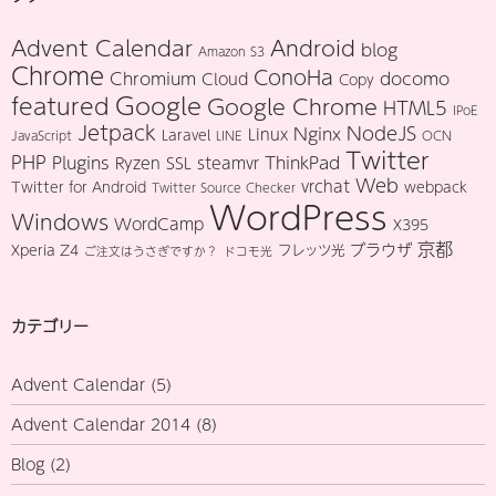
Advent Calendar
Android
blog
Amazon S3
Chrome
ConoHa
Chromium
docomo
Cloud
Copy
Google
featured
Google Chrome
HTML5
IPoE
Jetpack
NodeJS
Nginx
Linux
Laravel
JavaScript
LINE
OCN
Twitter
PHP
Plugins
ThinkPad
Ryzen
SSL
steamvr
Web
vrchat
Twitter for Android
webpack
Twitter Source Checker
WordPress
Windows
WordCamp
X395
京都
ブラウザ
Xperia Z4
フレッツ光
ご注文はうさぎですか？
ドコモ光
カテゴリー
Advent Calendar
(5)
Advent Calendar 2014
(8)
Blog
(2)