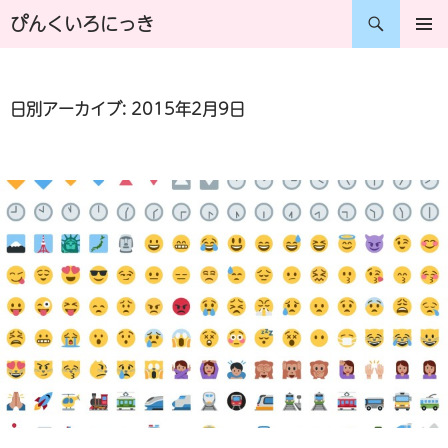
コ
検
ぴんくいろにっき
ン
索
メインメ
ニュー
テ
日別アーカイブ: 2015年2月9日
ン
ツ
へ
ス
キ
ッ
プ