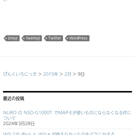
み
込
み
中…
Emoji
twemoji
Twitter
WordPress
ぴんくいろにっき
>
2015年
>
2月
>
9日
最近の投稿
NURO の NSD-G1000T でMAP-Eが使いものにならなくなる件に
ついて
2024年3月28日
WSL2で dbus と WSLg が使えなかったのをどうにかする