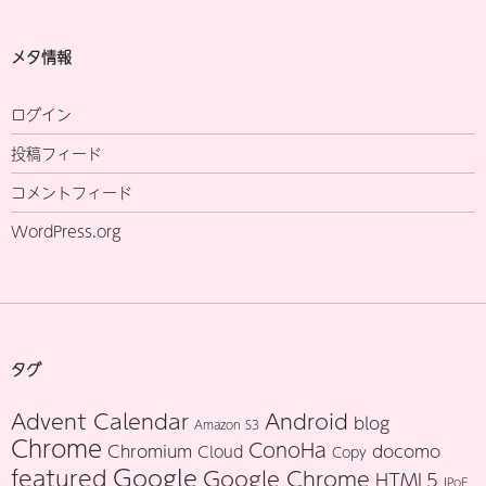
メタ情報
ログイン
投稿フィード
コメントフィード
WordPress.org
タグ
Advent Calendar
Android
blog
Amazon S3
Chrome
ConoHa
Chromium
docomo
Cloud
Copy
Google
featured
Google Chrome
HTML5
IPoE