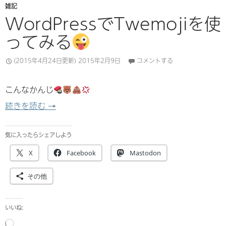
雑記
WordPressでTwemojiを使
ってみる
(2015年4月24日更新)
2015年2月9日
コメントする
こんなかんじ
WordPressでTwemojiを使ってみる
続きを読む
→
気に入ったらシェアしよう
X
Facebook
Mastodon
その他
いいね:
読