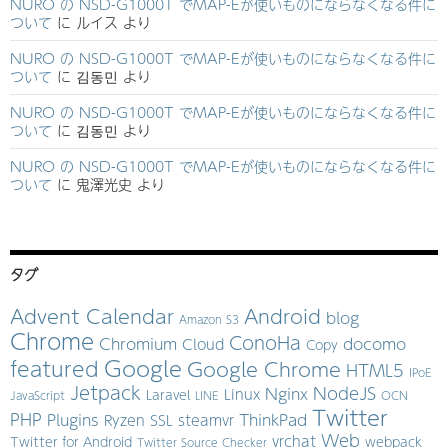
NURO の NSD-G1000T でMAP-Eが使いものにならなくなる件に
ついて
に
ルイス
より
NURO の NSD-G1000T でMAP-Eが使いものにならなくなる件に
ついて
に
김동민
より
NURO の NSD-G1000T でMAP-Eが使いものにならなくなる件に
ついて
に
김동민
より
NURO の NSD-G1000T でMAP-Eが使いものにならなくなる件に
ついて
に
鬼澤光史
より
タグ
Advent Calendar
Android
blog
Amazon S3
Chrome
ConoHa
Chromium
docomo
Cloud
Copy
Google
featured
Google Chrome
HTML5
IPoE
Jetpack
NodeJS
Nginx
Linux
Laravel
JavaScript
LINE
OCN
Twitter
PHP
Plugins
ThinkPad
Ryzen
SSL
steamvr
Web
vrchat
Twitter for Android
webpack
Twitter Source Checker