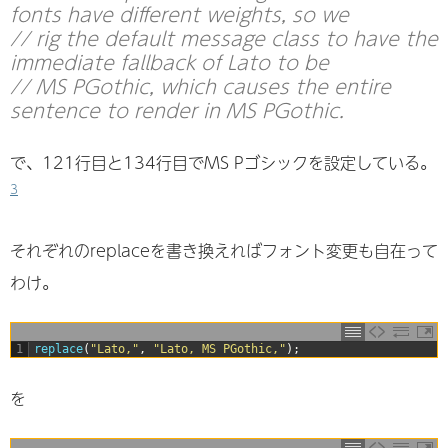
fonts have different weights, so we
// rig the default message class to have the
immediate fallback of Lato to be
// MS PGothic, which causes the entire
sentence to render in MS PGothic.
で、121行目と134行目でMS Pゴシックを設定している。
3
それぞれのreplaceを書き換えればフォント変更も自在って
わけ。
1
replace
(
"Lato,"
,
"Lato, MS PGothic,"
)
;
を