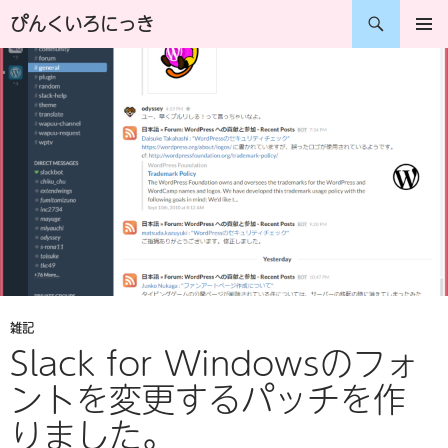
コ
検
ぴんくいろにっき
ン
索
メインメ
ニュー
テ
ン
ツ
へ
ス
キ
ッ
プ
雑記
Slack for Windowsのフォ
ントを変更するパッチを作
りました。