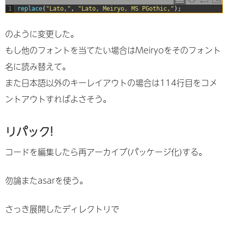
1
replace
(
"Lato,"
,
"Lato, Meiryo, MS PGothic,"
)
;
のように変更した。
もし他のフォントを当てたい場合はMeiryoをそのフォント
名に読み替えて。
また日本語以外のキーレイアウトの場合は114行目をコメ
ントアウトすればよさそう。
リパック!
コードを編集したら再アーカイブ(パッケージ化)する。
勿論またasarを使う。
さっき展開したディレクトリで