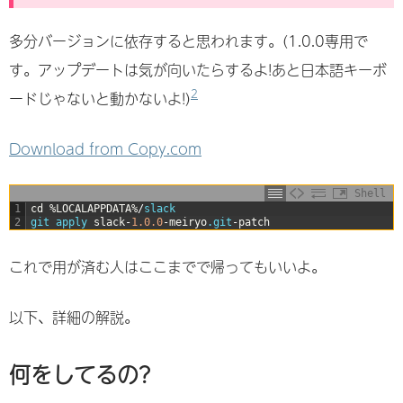
多分バージョンに依存すると思われます。(1.0.0専用で
す。アップデートは気が向いたらするよ!あと日本語キーボ
2
ードじゃないと動かないよ!)
Download from Copy.com
Shell
1
cd
%
LOCALAPPDATA
%
/
slack
2
git 
apply 
slack
-
1.0.0
-
meiryo
.git
-
patch
これで用が済む人はここまでで帰ってもいいよ。
以下、詳細の解説。
何をしてるの?