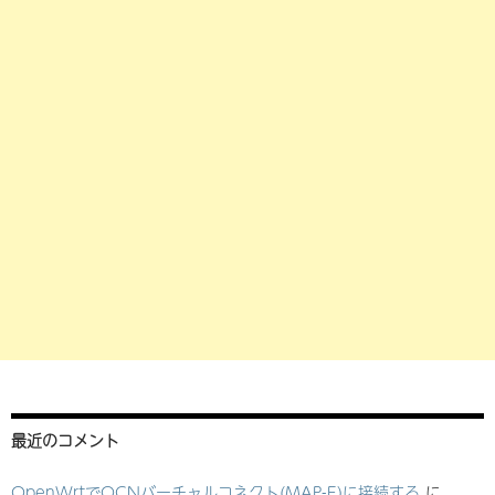
最近のコメント
OpenWrtでOCNバーチャルコネクト(MAP-E)に接続する
に