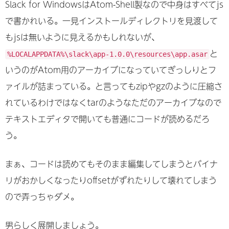
Slack for WindowsはAtom-Shell製なので中身はすべてjs
で書かれいる。一見インストールディレクトリを見渡して
もjsは無いように見えるかもしれないが、
と
%LOCALAPPDATA%\slack\app-1.0.0\resources\app.asar
いうのがAtom用のアーカイブになっていてぎっしりとフ
ァイルが詰まっている。と言ってもzipやgzのように圧縮さ
れているわけではなくtarのようなただのアーカイブなので
テキストエディタで開いても普通にコードが読めるだろ
う。
まぁ、コードは読めてもそのまま編集してしまうとバイナ
リがおかしくなったりoffsetがずれたりして壊れてしまう
ので弄っちゃダメ。
男らしく展開しましょう。