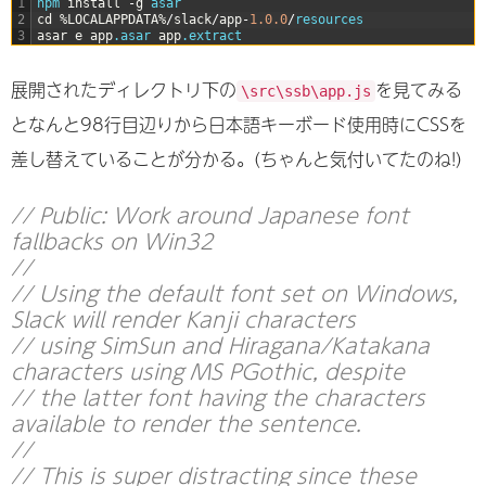
1
npm 
install
-
g
asar
2
cd
%
LOCALAPPDATA
%
/
slack
/
app
-
1.0.0
/
resources
3
asar
e
app
.asar
app
.extract
展開されたディレクトリ下の
を見てみる
\src\ssb\app.js
となんと98行目辺りから日本語キーボード使用時にCSSを
差し替えていることが分かる。(ちゃんと気付いてたのね!)
// Public: Work around Japanese font
fallbacks on Win32
//
// Using the default font set on Windows,
Slack will render Kanji characters
// using SimSun and Hiragana/Katakana
characters using MS PGothic, despite
// the latter font having the characters
available to render the sentence.
//
// This is super distracting since these