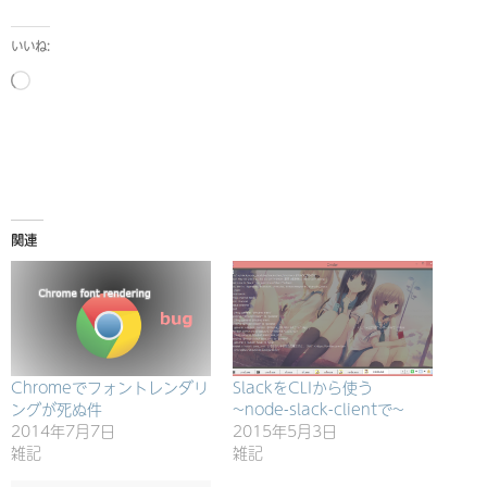
いいね:
読
み
込
み
中…
関連
Chromeでフォントレンダリ
SlackをCLIから使う
ングが死ぬ件
~node-slack-clientで~
2014年7月7日
2015年5月3日
雑記
雑記