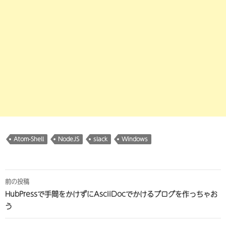
Atom-Shell
NodeJS
slack
Windows
投
前の投稿
稿
HubPressで手間をかけずにAsciiDocでかけるブログを作っちゃお
う
ナ